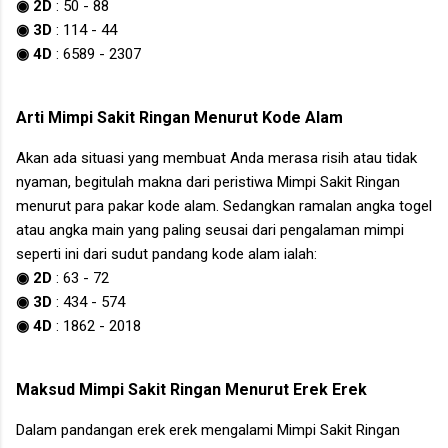
◉ 2D
:
50
-
88
◉ 3D
:
114
-
44
◉ 4D
:
6589
-
2307
Arti
Mimpi Sakit Ringan
Menurut Kode Alam
Akan ada situasi yang membuat Anda merasa risih atau tidak
nyaman, begitulah makna dari peristiwa
Mimpi Sakit Ringan
menurut para pakar kode alam. Sedangkan ramalan angka togel
atau angka main yang paling seusai dari pengalaman mimpi
seperti ini dari sudut pandang kode alam ialah:
◉ 2D
:
63
-
72
◉ 3D
:
434
-
574
◉ 4D
:
1862
-
2018
Maksud
Mimpi Sakit Ringan
Menurut Erek Erek
Dalam pandangan erek erek mengalami
Mimpi Sakit Ringan