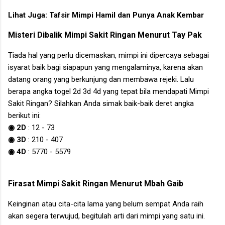
Lihat Juga:
Tafsir Mimpi Hamil dan Punya Anak Kembar
Misteri Dibalik
Mimpi Sakit Ringan
Menurut Tay Pak
Tiada hal yang perlu dicemaskan, mimpi ini dipercaya sebagai
isyarat baik bagi siapapun yang mengalaminya, karena akan
datang orang yang berkunjung dan membawa rejeki. Lalu
berapa angka togel 2d 3d 4d yang tepat bila mendapati
Mimpi
Sakit Ringan
? Silahkan Anda simak baik-baik deret angka
berikut ini:
◉ 2D
:
12
-
73
◉ 3D
:
210
-
407
◉ 4D
:
5770
-
5579
Firasat
Mimpi Sakit Ringan
Menurut Mbah Gaib
Keinginan atau cita-cita lama yang belum sempat Anda raih
akan segera terwujud, begitulah arti dari mimpi yang satu ini.