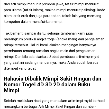
dari arti mimpi menurut primbon jawa, tafsir mimpi menurut
para ulama (tafsir islam), makna mimpi menurut psikologi, kode
alam, erek erek dan juga para tokoh-tokoh lain yang memang
kompeten dalam menafsirkan mimpi.
Tak berhenti sampai disitu, sebagai tambahan kami juga
merangkum prediksi angka togel (angka main) dari pengalaman
mimpi tersebut. Hal ini kami lakukan mengingat banyaknya
permintaan tentang ramalan angka main dari pengalaman
mimpi. Dan bila ada diantara Sobat pembaca artimimpi.my.id
yang saat ini sedang mencarinya, maka Anda sudah berada
ditempat yang tepat.
Rahasia Dibalik
Mimpi Sakit Ringan
dan
Nomor Togel 4D 3D 2D dalam Buku
Mimpi
Setelah melalukan riset yang mendalam artimimpi.my.id berhasil
merangkum berbagai Arti
Mimpi Sakit Ringan
dari sumber-