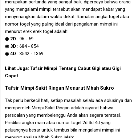
merupakan pertanda yang sangat baik, dipercaya bahwa orang
yang mengalami mimpi tersebut akan mendapat kabar yang
menyenangkan dalam waktu dekat. Ramalan angka togel atau
nomor togel yang paling ideal dari pengalaman mimpi ini
menurut erek erek togel adalah:
◉ 2D
:
96
-
59
◉ 3D
:
684
-
854
◉ 4D
:
3542
-
1359
Lihat Juga:
Tafsir Mimpi Tentang Cabut Gigi atau Gigi
Copot
Tafsir
Mimpi Sakit Ringan
Menurut Mbah Sukro
Tak perlu berkecil hati, setiap masalah selalu ada solusinya dan
memperoleh
Mimpi Sakit Ringan
adalah isyarat bahwa
persoalan yang membelenggu Anda akan segera teratasi.
Prediksi angka main atau nomor togel 2d 3d 4d yang
peluangnya besar untuk tembus bila mengalami mimpi ini
menurut analisa Mbah Sukro ialah: