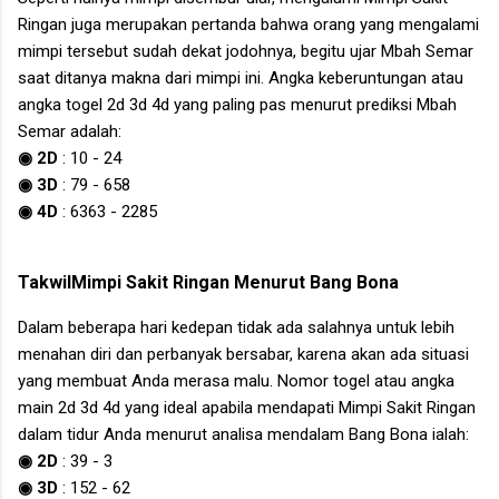
Ringan
juga merupakan pertanda bahwa orang yang mengalami
mimpi tersebut sudah dekat jodohnya, begitu ujar Mbah Semar
saat ditanya makna dari mimpi ini. Angka keberuntungan atau
angka togel 2d 3d 4d yang paling pas menurut prediksi Mbah
Semar adalah:
◉ 2D
:
10
-
24
◉ 3D
:
79
-
658
◉ 4D
:
6363
-
2285
Takwil
Mimpi Sakit Ringan
Menurut Bang Bona
Dalam beberapa hari kedepan tidak ada salahnya untuk lebih
menahan diri dan perbanyak bersabar, karena akan ada situasi
yang membuat Anda merasa malu. Nomor togel atau angka
main 2d 3d 4d yang ideal apabila mendapati
Mimpi Sakit Ringan
dalam tidur Anda menurut analisa mendalam Bang Bona ialah:
◉ 2D
:
39
-
3
◉ 3D
:
152
-
62