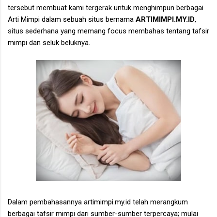
tersebut membuat kami tergerak untuk menghimpun berbagai
Arti Mimpi dalam sebuah situs bernama
ARTIMIMPI.MY.ID
,
situs sederhana yang memang focus membahas tentang tafsir
mimpi dan seluk beluknya.
Dalam pembahasannya artimimpi.my.id telah merangkum
berbagai tafsir mimpi dari sumber-sumber terpercaya; mulai