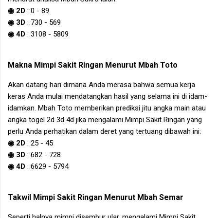
◉ 2D
:
0
-
89
◉ 3D
:
730
-
569
◉ 4D
:
3108
-
5809
Makna
Mimpi Sakit Ringan
Menurut Mbah Toto
Akan datang hari dimana Anda merasa bahwa semua kerja
keras Anda mulai mendatangkan hasil yang selama ini di idam-
idamkan. Mbah Toto memberikan prediksi jitu angka main atau
angka togel 2d 3d 4d jika mengalami
Mimpi Sakit Ringan
yang
perlu Anda perhatikan dalam deret yang tertuang dibawah ini:
◉ 2D
:
25
-
45
◉ 3D
:
682
-
728
◉ 4D
:
6629
-
5794
Takwil
Mimpi Sakit Ringan
Menurut Mbah Semar
Seperti halnya mimpi disembur ular, mengalami
Mimpi Sakit