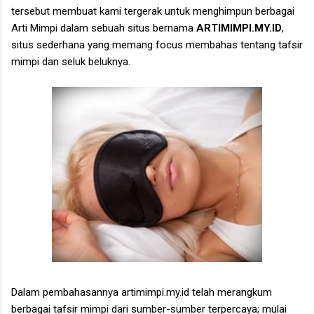
tersebut membuat kami tergerak untuk menghimpun berbagai
Arti Mimpi dalam sebuah situs bernama
ARTIMIMPI.MY.ID
,
situs sederhana yang memang focus membahas tentang tafsir
mimpi dan seluk beluknya.
Dalam pembahasannya artimimpi.my.id telah merangkum
berbagai tafsir mimpi dari sumber-sumber terpercaya; mulai