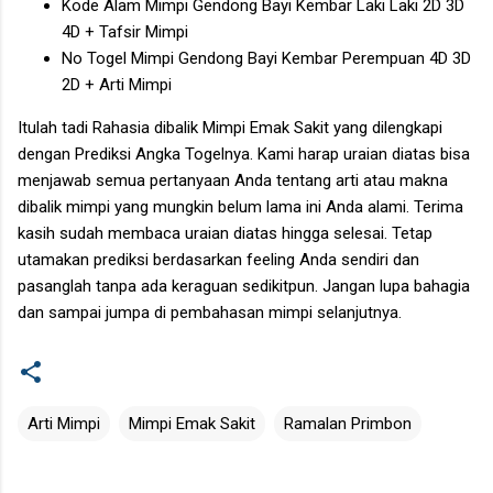
Kode Alam Mimpi Gendong Bayi Kembar Laki Laki 2D 3D
4D + Tafsir Mimpi
No Togel Mimpi Gendong Bayi Kembar Perempuan 4D 3D
2D + Arti Mimpi
Itulah tadi Rahasia dibalik
Mimpi Emak Sakit
yang dilengkapi
dengan Prediksi Angka Togelnya. Kami harap uraian diatas bisa
menjawab semua pertanyaan Anda tentang arti atau makna
dibalik mimpi yang mungkin belum lama ini Anda alami. Terima
kasih sudah membaca uraian diatas hingga selesai. Tetap
utamakan prediksi berdasarkan feeling Anda sendiri dan
pasanglah tanpa ada keraguan sedikitpun. Jangan lupa bahagia
dan sampai jumpa di pembahasan mimpi selanjutnya.
Arti Mimpi
Mimpi Emak Sakit
Ramalan Primbon
C