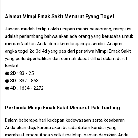
Alamat
Mimpi Emak Sakit
Menurut Eyang Togel
Jangan mudah tertipu oleh ucapan manis seseorang, mimpi ini
adalah perlambang bahwa akan ada orang yang berusaha untuk
memanfaatkan Anda demi keuntungannya sendiri. Adapun
angka togel 2d 3d 4d yang pas dari peristiwa
Mimpi Emak Sakit
yang perlu diperhatikan dan cermati dapat dilihat dalam deret
berikut:
◉ 2D
:
83
-
25
◉ 3D
:
337
-
853
◉ 4D
:
1634
-
2272
Pertanda
Mimpi Emak Sakit
Menurut Pak Tuntung
Dalam beberapa hari kedepan kedewasaan serta kesabaran
Anda akan diuji, karena akan berada dalam kondisi yang
membuat emosi Anda sedikit meletup, namun demikian Anda