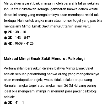
Merupakan isyarat baik, mimpi ini oleh para ahli tafsir sekelas
Ibnu Katsir dikatakan sebagai gambaran bahwa dalam waktu
dekat ini orang yang mengalaminya akan mendapat rejeki tak
terduga. Nah, untuk angka main atau nomor togel yang pas bila
mengalami
Mimpi Emak Sakit
menurut tafsir islam yaitu:
◉ 2D
:
38
-
10
◉ 3D
:
143
-
847
◉ 4D
:
9609
-
4126
Maksud
Mimpi Emak Sakit
Menurut Psikologi
Perbanyaklah bersyukur, diyakini bahwa
Mimpi Emak Sakit
adalah sebuah perlambang bahwa orang yang mengalaminya
akan mendapatkan rejeki, walau tidak selalu berupa uang.
Ramalan angka togel atau angka main 2d 3d 4d yang paling
ideal bila mengalami mimpi ini menurut para pakar psikologi
adalah:
◉ 2D
:
41
-
1