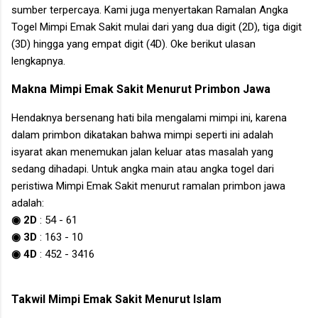
sumber terpercaya. Kami juga menyertakan Ramalan Angka
Togel
Mimpi Emak Sakit
mulai dari yang dua digit (2D), tiga digit
(3D) hingga yang empat digit (4D). Oke berikut ulasan
lengkapnya.
Makna
Mimpi Emak Sakit
Menurut Primbon Jawa
Hendaknya bersenang hati bila mengalami mimpi ini, karena
dalam primbon dikatakan bahwa mimpi seperti ini adalah
isyarat akan menemukan jalan keluar atas masalah yang
sedang dihadapi. Untuk angka main atau angka togel dari
peristiwa
Mimpi Emak Sakit
menurut ramalan primbon jawa
adalah:
◉ 2D
:
54
-
61
◉ 3D
:
163
-
10
◉ 4D
:
452
-
3416
Takwil
Mimpi Emak Sakit
Menurut Islam