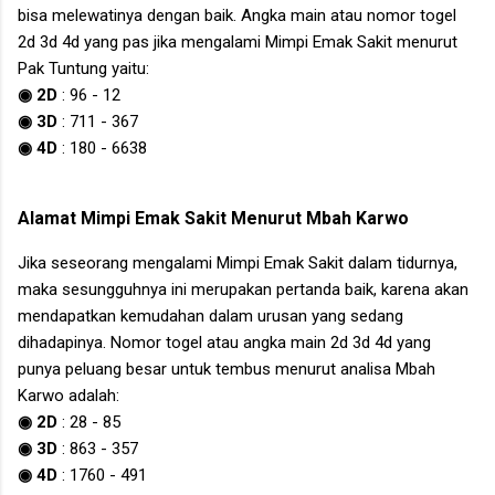
bisa melewatinya dengan baik. Angka main atau nomor togel
2d 3d 4d yang pas jika mengalami
Mimpi Emak Sakit
menurut
Pak Tuntung yaitu:
◉ 2D
:
96
-
12
◉ 3D
:
711
-
367
◉ 4D
:
180
-
6638
Alamat
Mimpi Emak Sakit
Menurut Mbah Karwo
Jika seseorang mengalami
Mimpi Emak Sakit
dalam tidurnya,
maka sesungguhnya ini merupakan pertanda baik, karena akan
mendapatkan kemudahan dalam urusan yang sedang
dihadapinya. Nomor togel atau angka main 2d 3d 4d yang
punya peluang besar untuk tembus menurut analisa Mbah
Karwo adalah:
◉ 2D
:
28
-
85
◉ 3D
:
863
-
357
◉ 4D
:
1760
-
491