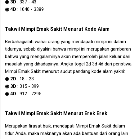
◉ 3D
:
337
-
43
◉ 4D
:
1040
-
3389
Takwil
Mimpi Emak Sakit
Menurut Kode Alam
Berbahagialah wahai orang yang mendapati mimpi ini dalam
tidurnya, sebab diyakini bahwa mimpi ini merupakan gambaran
bahwa yang mengalaminya akan memperoleh jalan keluar dari
masalah yang dihadapinya. Angka togel 2d 3d 4d dari peristiwa
Mimpi Emak Sakit
menurut sudut pandang kode alam yakni:
◉ 2D
:
18
-
23
◉ 3D
:
315
-
399
◉ 4D
:
912
-
7295
Takwil
Mimpi Emak Sakit
Menurut Erek Erek
Merupakan firasat baik, mendapati
Mimpi Emak Sakit
dalam
tidur Anda, maka maknanya akan ada bantuan dari orang lain