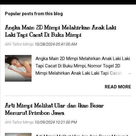
Popular posts from this blog
Angka Main 2D Mimpi Melahirkan Anak Laki
Laki Tapi Cacat Di Buku Mimpi
Ahli Tafsir Mimpi
10/28/2024 05:41:00 AM
Angka Main 2D Mimpi Melahirkan Anak Laki Laki
Tapi Cacat Di Buku Mimpi, Nomor Togel 2D
Mimpi Melahirkan Anak Laki Laki Tapi Cacat
Menurut Buku Mimpi, Erek Erek 2D Mimpi
READ MORE
Melahirkan Anak Laki Laki Tapi Cacat di Buku
Mimpi Togel, Kode Alam 2D Mimpi Melahirkan
Anak Laki Laki Tapi Cacat di Togel + Arti Mimpi,
Arti Mimpi Melihat Ular dan Ikan Besar
10 Rahasia Dibalik Mimpi Melahirkan Anak Laki
Menurut Primbon Jawa
Laki Tapi Cacat yang Jarang Diketahui, Takwil
Ahli Tafsir Mimpi
10/09/2024 10:21:00 PM
Mimpi Melahirkan Anak Laki Laki Tapi Cacat
Menurut Pendapat Para Ulama, Angka Togel 2D