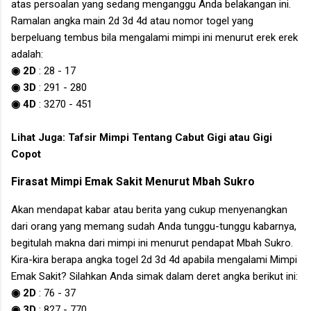
atas persoalan yang sedang menganggu Anda belakangan ini.
Ramalan angka main 2d 3d 4d atau nomor togel yang
berpeluang tembus bila mengalami mimpi ini menurut erek erek
adalah:
◉ 2D
:
28
-
17
◉ 3D
:
291
-
280
◉ 4D
:
3270
-
451
Lihat Juga:
Tafsir Mimpi Tentang Cabut Gigi atau Gigi
Copot
Firasat
Mimpi Emak Sakit
Menurut Mbah Sukro
Akan mendapat kabar atau berita yang cukup menyenangkan
dari orang yang memang sudah Anda tunggu-tunggu kabarnya,
begitulah makna dari mimpi ini menurut pendapat Mbah Sukro.
Kira-kira berapa angka togel 2d 3d 4d apabila mengalami
Mimpi
Emak Sakit
? Silahkan Anda simak dalam deret angka berikut ini:
◉ 2D
:
76
-
37
◉ 3D
:
827
-
770