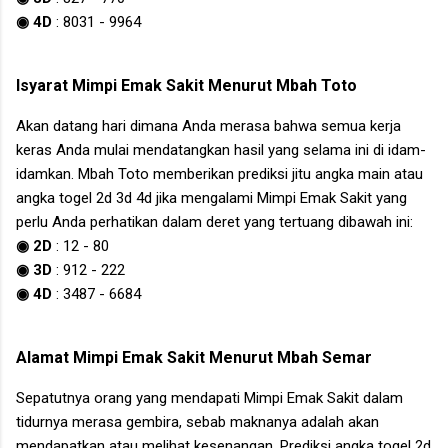
◉ 4D
:
8031
-
9964
Isyarat
Mimpi Emak Sakit
Menurut Mbah Toto
Akan datang hari dimana Anda merasa bahwa semua kerja
keras Anda mulai mendatangkan hasil yang selama ini di idam-
idamkan. Mbah Toto memberikan prediksi jitu angka main atau
angka togel 2d 3d 4d jika mengalami
Mimpi Emak Sakit
yang
perlu Anda perhatikan dalam deret yang tertuang dibawah ini:
◉ 2D
:
12
-
80
◉ 3D
:
912
-
222
◉ 4D
:
3487
-
6684
Alamat
Mimpi Emak Sakit
Menurut Mbah Semar
Sepatutnya orang yang mendapati
Mimpi Emak Sakit
dalam
tidurnya merasa gembira, sebab maknanya adalah akan
mendapatkan atau melihat kesenangan. Prediksi angka togel 2d