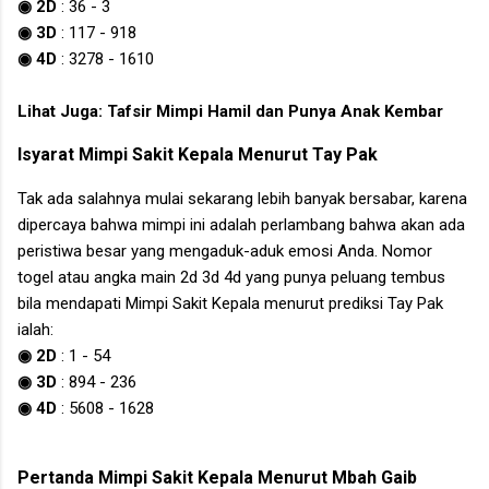
◉ 2D
:
36
-
3
◉ 3D
:
117
-
918
◉ 4D
:
3278
-
1610
Lihat Juga:
Tafsir Mimpi Hamil dan Punya Anak Kembar
Isyarat
Mimpi Sakit Kepala
Menurut Tay Pak
Tak ada salahnya mulai sekarang lebih banyak bersabar, karena
dipercaya bahwa mimpi ini adalah perlambang bahwa akan ada
peristiwa besar yang mengaduk-aduk emosi Anda. Nomor
togel atau angka main 2d 3d 4d yang punya peluang tembus
bila mendapati
Mimpi Sakit Kepala
menurut prediksi Tay Pak
ialah:
◉ 2D
:
1
-
54
◉ 3D
:
894
-
236
◉ 4D
:
5608
-
1628
Pertanda
Mimpi Sakit Kepala
Menurut Mbah Gaib