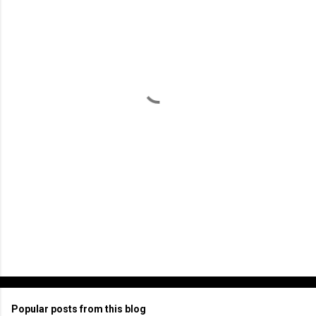
m
e
n
t
s
Popular posts from this blog