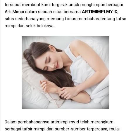
tersebut membuat kami tergerak untuk menghimpun berbagai
Arti Mimpi dalam sebuah situs bernama
ARTIMIMPI.MY.ID
,
situs sederhana yang memang focus membahas tentang tafsir
mimpi dan seluk beluknya.
Dalam pembahasannya artimimpi.my.id telah merangkum
berbagai tafsir mimpi dari sumber-sumber terpercaya; mulai