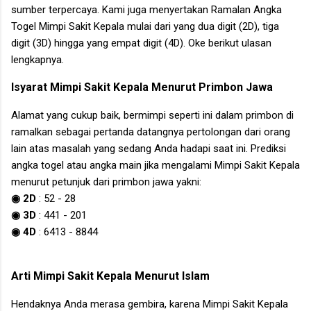
sumber terpercaya. Kami juga menyertakan Ramalan Angka
Togel
Mimpi Sakit Kepala
mulai dari yang dua digit (2D), tiga
digit (3D) hingga yang empat digit (4D). Oke berikut ulasan
lengkapnya.
Isyarat
Mimpi Sakit Kepala
Menurut Primbon Jawa
Alamat yang cukup baik, bermimpi seperti ini dalam primbon di
ramalkan sebagai pertanda datangnya pertolongan dari orang
lain atas masalah yang sedang Anda hadapi saat ini. Prediksi
angka togel atau angka main jika mengalami
Mimpi Sakit Kepala
menurut petunjuk dari primbon jawa yakni:
◉ 2D
:
52
-
28
◉ 3D
:
441
-
201
◉ 4D
:
6413
-
8844
Arti
Mimpi Sakit Kepala
Menurut Islam
Hendaknya Anda merasa gembira, karena
Mimpi Sakit Kepala