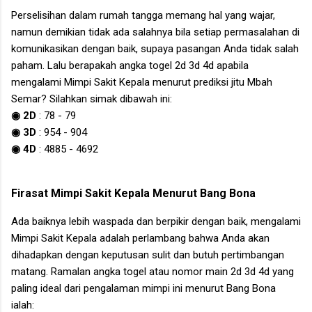
Perselisihan dalam rumah tangga memang hal yang wajar,
namun demikian tidak ada salahnya bila setiap permasalahan di
komunikasikan dengan baik, supaya pasangan Anda tidak salah
paham. Lalu berapakah angka togel 2d 3d 4d apabila
mengalami
Mimpi Sakit Kepala
menurut prediksi jitu Mbah
Semar? Silahkan simak dibawah ini:
◉ 2D
:
78
-
79
◉ 3D
:
954
-
904
◉ 4D
:
4885
-
4692
Firasat
Mimpi Sakit Kepala
Menurut Bang Bona
Ada baiknya lebih waspada dan berpikir dengan baik, mengalami
Mimpi Sakit Kepala
adalah perlambang bahwa Anda akan
dihadapkan dengan keputusan sulit dan butuh pertimbangan
matang. Ramalan angka togel atau nomor main 2d 3d 4d yang
paling ideal dari pengalaman mimpi ini menurut Bang Bona
ialah: