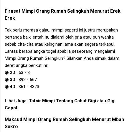
Firasat
Mimpi Orang Rumah Selingkuh
Menurut Erek
Erek
Tak perlu merasa galau, mimpi seperti ini justru merupakan
pertanda baik, entah itu dialami oleh pria atau pun wanita,
sebab cita-cita atau keinginan lama akan segera terkabul.
Lantas berapa angka togel apabila seseorang mengalami
Mimpi Orang Rumah Selingkuh
? Silahkan Anda simak dalam
deret angka berikut ini:
◉ 2D
:
53
-
8
◉ 3D
:
892
-
667
◉ 4D
:
361
-
4323
Lihat Juga:
Tafsir Mimpi Tentang Cabut Gigi atau Gigi
Copot
Maksud
Mimpi Orang Rumah Selingkuh
Menurut Mbah
Sukro