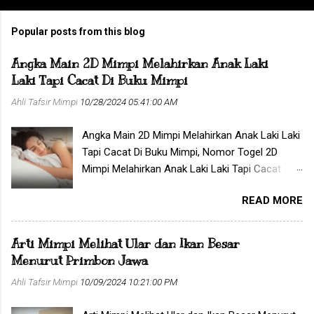
Popular posts from this blog
Angka Main 2D Mimpi Melahirkan Anak Laki
Laki Tapi Cacat Di Buku Mimpi
Ahli Tafsir Mimpi
10/28/2024 05:41:00 AM
Angka Main 2D Mimpi Melahirkan Anak Laki Laki
Tapi Cacat Di Buku Mimpi, Nomor Togel 2D
Mimpi Melahirkan Anak Laki Laki Tapi Cacat
Menurut Buku Mimpi, Erek Erek 2D Mimpi
READ MORE
Melahirkan Anak Laki Laki Tapi Cacat di Buku
Mimpi Togel, Kode Alam 2D Mimpi Melahirkan
Anak Laki Laki Tapi Cacat di Togel + Arti Mimpi,
Arti Mimpi Melihat Ular dan Ikan Besar
10 Rahasia Dibalik Mimpi Melahirkan Anak Laki
Menurut Primbon Jawa
Laki Tapi Cacat yang Jarang Diketahui, Takwil
Ahli Tafsir Mimpi
10/09/2024 10:21:00 PM
Mimpi Melahirkan Anak Laki Laki Tapi Cacat
Menurut Pendapat Para Ulama, Angka Togel 2D