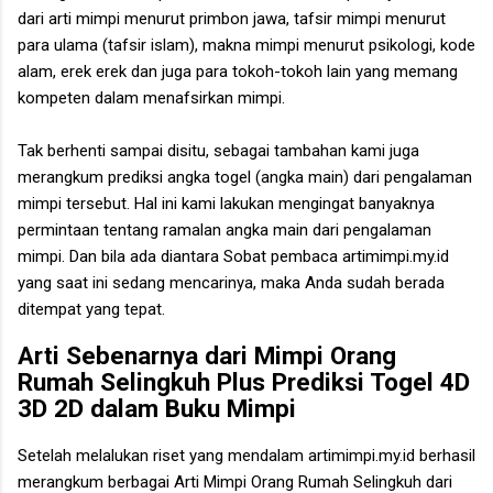
dari arti mimpi menurut primbon jawa, tafsir mimpi menurut
para ulama (tafsir islam), makna mimpi menurut psikologi, kode
alam, erek erek dan juga para tokoh-tokoh lain yang memang
kompeten dalam menafsirkan mimpi.
Tak berhenti sampai disitu, sebagai tambahan kami juga
merangkum prediksi angka togel (angka main) dari pengalaman
mimpi tersebut. Hal ini kami lakukan mengingat banyaknya
permintaan tentang ramalan angka main dari pengalaman
mimpi. Dan bila ada diantara Sobat pembaca artimimpi.my.id
yang saat ini sedang mencarinya, maka Anda sudah berada
ditempat yang tepat.
Arti Sebenarnya dari
Mimpi Orang
Rumah Selingkuh
Plus Prediksi Togel 4D
3D 2D dalam Buku Mimpi
Setelah melalukan riset yang mendalam artimimpi.my.id berhasil
merangkum berbagai Arti
Mimpi Orang Rumah Selingkuh
dari