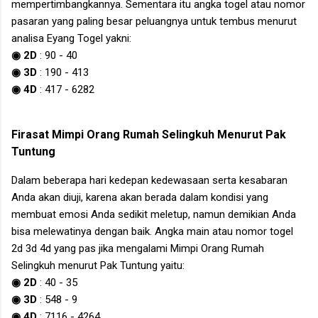
mempertimbangkannya. Sementara itu angka togel atau nomor
pasaran yang paling besar peluangnya untuk tembus menurut
analisa Eyang Togel yakni:
◉ 2D
:
90
-
40
◉ 3D
:
190
-
413
◉ 4D
:
417
-
6282
Firasat
Mimpi Orang Rumah Selingkuh
Menurut Pak
Tuntung
Dalam beberapa hari kedepan kedewasaan serta kesabaran
Anda akan diuji, karena akan berada dalam kondisi yang
membuat emosi Anda sedikit meletup, namun demikian Anda
bisa melewatinya dengan baik. Angka main atau nomor togel
2d 3d 4d yang pas jika mengalami
Mimpi Orang Rumah
Selingkuh
menurut Pak Tuntung yaitu:
◉ 2D
:
40
-
35
◉ 3D
:
548
-
9
◉ 4D
:
7116
-
4264