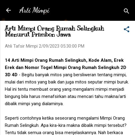
Skip to main content
Arti Mimpi
Arti Mimpi Orang Rumah Selingkuh
Menurut Primbon Jawa
Ahli Tafsir Mimpi
2/09/2023 05:30:00 PM
14 Arti
Mimpi Orang Rumah Selingkuh
, Kode Alam, Erek
Erek dan Nomor Togel
Mimpi Orang Rumah Selingkuh
2D
3D 4D
- Begitu banyak mitos yang bersliweran tentang mimpi,
mulai dari mitos yang baik dan juga mitos seputar mimpi buruk.
Hal ini tentu membuat orang yang mengalami mimpi menjadi
bingung bila harus menafsirkan atau mencari tahu makna/arti
dibalik mimpi yang dialaminya.
Seperti contohnya ketika seseorang mengalami
Mimpi Orang
Rumah Selingkuh
. Apa kira-kira makna dibalik mimpi tersebut?
Tentu tidak semua orang bisa menjelaskannya. Nah berkaca