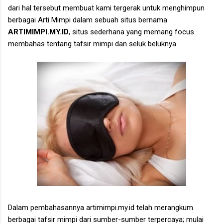
dari hal tersebut membuat kami tergerak untuk menghimpun
berbagai Arti Mimpi dalam sebuah situs bernama
ARTIMIMPI.MY.ID
, situs sederhana yang memang focus
membahas tentang tafsir mimpi dan seluk beluknya.
Dalam pembahasannya artimimpi.my.id telah merangkum
berbagai tafsir mimpi dari sumber-sumber terpercaya; mulai