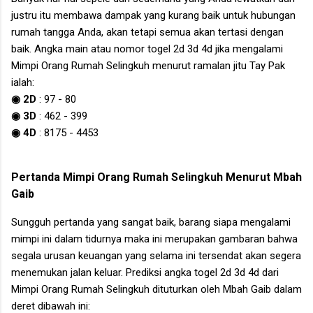
justru itu membawa dampak yang kurang baik untuk hubungan
rumah tangga Anda, akan tetapi semua akan tertasi dengan
baik. Angka main atau nomor togel 2d 3d 4d jika mengalami
Mimpi Orang Rumah Selingkuh
menurut ramalan jitu Tay Pak
ialah:
◉ 2D
:
97
-
80
◉ 3D
:
462
-
399
◉ 4D
:
8175
-
4453
Pertanda
Mimpi Orang Rumah Selingkuh
Menurut Mbah
Gaib
Sungguh pertanda yang sangat baik, barang siapa mengalami
mimpi ini dalam tidurnya maka ini merupakan gambaran bahwa
segala urusan keuangan yang selama ini tersendat akan segera
menemukan jalan keluar. Prediksi angka togel 2d 3d 4d dari
Mimpi Orang Rumah Selingkuh
dituturkan oleh Mbah Gaib dalam
deret dibawah ini: