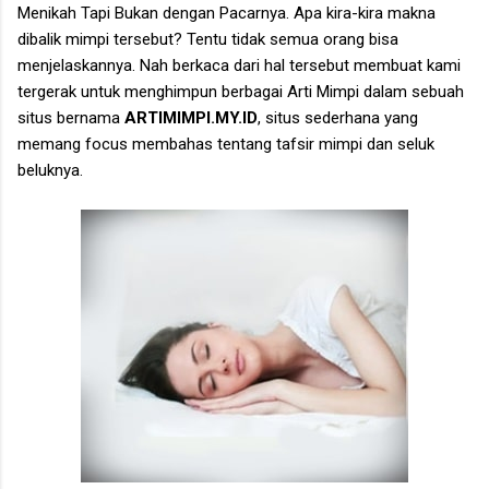
Menikah Tapi Bukan dengan Pacarnya
. Apa kira-kira makna
dibalik mimpi tersebut? Tentu tidak semua orang bisa
menjelaskannya. Nah berkaca dari hal tersebut membuat kami
tergerak untuk menghimpun berbagai Arti Mimpi dalam sebuah
situs bernama
ARTIMIMPI.MY.ID
, situs sederhana yang
memang focus membahas tentang tafsir mimpi dan seluk
beluknya.