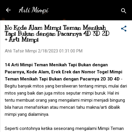
Skip to main content
Arti Mimpi
No Kode Alam Mimpi Teman Menikah
Tapi Bukan dengan Pacarnya 4D 3D 2D
+ Arti Mimpi
Ahli Tafsir Mimpi
2/18/2023 01:31:00 PM
14 Arti
Mimpi Teman Menikah Tapi Bukan dengan
Pacarnya
, Kode Alam, Erek Erek dan Nomor Togel
Mimpi
Teman Menikah Tapi Bukan dengan Pacarnya
2D 3D 4D
-
Begitu banyak mitos yang bersliweran tentang mimpi, mulai dari
mitos yang baik dan juga mitos seputar mimpi buruk. Hal ini
tentu membuat orang yang mengalami mimpi menjadi bingung
bila harus menafsirkan atau mencari tahu makna/arti dibalik
mimpi yang dialaminya.
Seperti contohnya ketika seseorang mengalami
Mimpi Teman