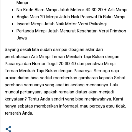
Mimpi
No Kode Alam Mimpi Jatuh Meteor 4D 3D 2D + Arti Mimpi
Angka Main 2D Mimpi Jatuh Naik Pesawat Di Buku Mimpi
Isyarat Mimpi Jatuh Naik Motor Versi Psikologi
Pertanda Mimpi Jatuh Menurut Kesehatan Versi Primbon
Jawa
Sayang sekali kita sudah sampai dibagian akhir dari
pembahasan Arti
Mimpi Teman Menikah Tapi Bukan dengan
Pacarnya
dan Nomor Togel 2D 3D 4D dari peristiwa
Mimpi
Teman Menikah Tapi Bukan dengan Pacarnya
. Semoga saja
uraian diatas bisa sedikit memberikan gambaran kepada Sobat
pembaca semuanya yang saat ini sedang mencarinya. Lalu
muncul pertanyaan, apakah ramalan diatas akan menjadi
kenyataan? Tentu Anda sendiri yang bisa menjawabnya. Kami
hanya sebatas memberikan informasi, mau percaya atau tidak,
terserah Anda.