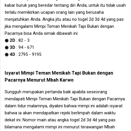
kabar buruk yang beredar tentang diri Anda, untuk itu tidak usah
terlalu memikirkan ucapan orang lain yang berusaha
menjatuhkan Anda. Angka jitu atau no togel 2d 3d 4d yang pas
jika mengalami
Mimpi Teman Menikah Tapi Bukan dengan
Pacarnya
bisa Anda simak dibawah ini:
◉ 2D
:
82
-
3
◉ 3D
:
94
-
671
◉ 4D
:
2795
-
9195
Isyarat
Mimpi Teman Menikah Tapi Bukan dengan
Pacarnya
Menurut Mbah Karwo
Sungguh merupakan pertanda baik apabila seseorang
mendapati
Mimpi Teman Menikah Tapi Bukan dengan Pacarnya
dalam tidur malamnya, diyakini bahwa mimpi ini adalah isyarat
bahwa ia akan mendapatkan rejeki berlimpah dalam waktu
dekat ini. Nomor main atau angka togel 2d 3d 4d yang pas
bilamana mengalami mimpi ini menurut terawangan Mbah