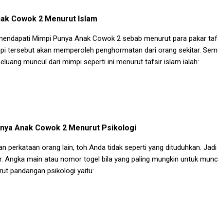
nak Cowok 2
Menurut Islam
a mendapati
Mimpi Punya Anak Cowok 2
sebab menurut para pakar taf
i tersebut akan memperoleh penghormatan dari orang sekitar. Seme
luang muncul dari mimpi seperti ini menurut tafsir islam ialah:
nya Anak Cowok 2
Menurut Psikologi
n perkataan orang lain, toh Anda tidak seperti yang dituduhkan. Jadi te
. Angka main atau nomor togel bila yang paling mungkin untuk munc
t pandangan psikologi yaitu: