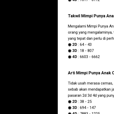
Takwil
Mimpi Punya Ana
Mengalami
Mimpi Punya A
orang yang mengalaminya, t
yang tepat dan perlu di perh
◉ 2D
:
64
-
43
◉ 3D
:
18
-
807
◉ 4D
:
6603
-
6662
Arti
Mimpi Punya Anak 
Tidak usah merasa cemas,
sebab akan mendapatkan ja
pasaran 2d 3d 4d yang puny
◉ 2D
:
38
-
25
◉ 3D
:
694
-
147
◉ 4D
:
7883
-
1225