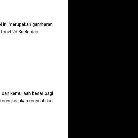
pi ini merupakan gambaran
ogel 2d 3d 4d dari
 dan kemuliaan besar bagi
 mungkin akan muncul dan