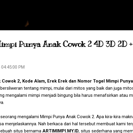
Skip to main content
impi Punya Anak Cowok 2 4D 3D 2D + 
 04:45:00 PM
k Cowok 2
, Kode Alam, Erek Erek dan Nomor Togel
Mimpi Punya
bersliweran tentang mimpi, mulai dari mitos yang baik dan juga mito
ng mengalami mimpi menjadi bingung bila harus menafsirkan atau m
ya.
seseorang mengalami
Mimpi Punya Anak Cowok 2
. Apa kira-kira makn
isa menjelaskannya. Nah berkaca dari hal tersebut membuat kami t
 sebuah situs bernama
ARTIMIMPI.MY.ID
, situs sederhana yang m