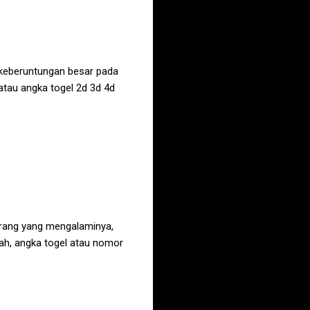
 keberuntungan besar pada
atau angka togel 2d 3d 4d
orang yang mengalaminya,
ah, angka togel atau nomor