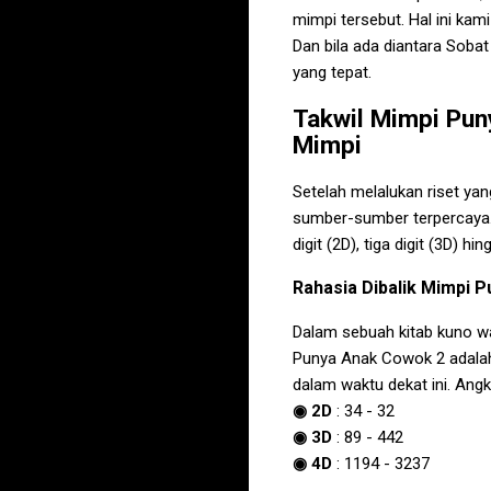
mimpi tersebut. Hal ini ka
Dan bila ada diantara Soba
yang tepat.
Takwil
Mimpi Pun
Mimpi
Setelah melalukan riset ya
sumber-sumber terpercaya
digit (2D), tiga digit (3D) h
Rahasia Dibalik
Mimpi P
Dalam sebuah kitab kuno w
Punya Anak Cowok 2
adala
dalam waktu dekat ini. Angk
◉ 2D
:
34
-
32
◉ 3D
:
89
-
442
◉ 4D
:
1194
-
3237