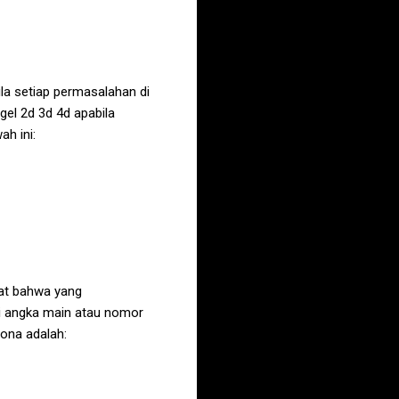
la setiap permasalahan di
el 2d 3d 4d apabila
h ini:
rat bahwa yang
i angka main atau nomor
ona adalah: