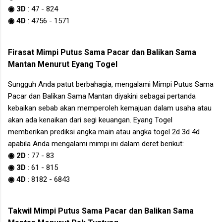
◉ 3D
:
47
-
824
◉ 4D
:
4756
-
1571
Firasat
Mimpi Putus Sama Pacar dan Balikan Sama
Mantan
Menurut Eyang Togel
Sungguh Anda patut berbahagia, mengalami
Mimpi Putus Sama
Pacar dan Balikan Sama Mantan
diyakini sebagai pertanda
kebaikan sebab akan memperoleh kemajuan dalam usaha atau
akan ada kenaikan dari segi keuangan. Eyang Togel
memberikan prediksi angka main atau angka togel 2d 3d 4d
apabila Anda mengalami mimpi ini dalam deret berikut:
◉ 2D
:
77
-
83
◉ 3D
:
61
-
815
◉ 4D
:
8182
-
6843
Takwil
Mimpi Putus Sama Pacar dan Balikan Sama