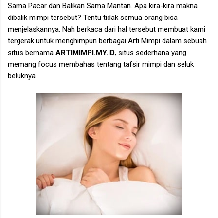
Sama Pacar dan Balikan Sama Mantan
. Apa kira-kira makna
dibalik mimpi tersebut? Tentu tidak semua orang bisa
menjelaskannya. Nah berkaca dari hal tersebut membuat kami
tergerak untuk menghimpun berbagai Arti Mimpi dalam sebuah
situs bernama
ARTIMIMPI.MY.ID
, situs sederhana yang
memang focus membahas tentang tafsir mimpi dan seluk
beluknya.