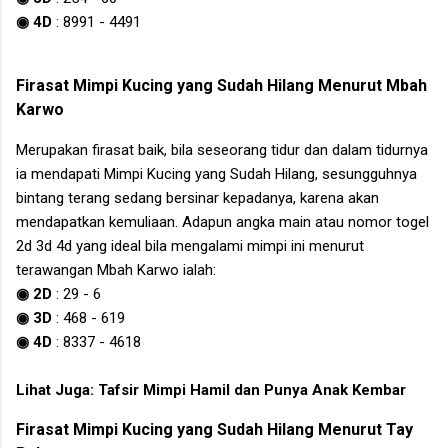
◉ 4D
:
8991
-
4491
Firasat
Mimpi Kucing yang Sudah Hilang
Menurut Mbah
Karwo
Merupakan firasat baik, bila seseorang tidur dan dalam tidurnya
ia mendapati
Mimpi Kucing yang Sudah Hilang
, sesungguhnya
bintang terang sedang bersinar kepadanya, karena akan
mendapatkan kemuliaan. Adapun angka main atau nomor togel
2d 3d 4d yang ideal bila mengalami mimpi ini menurut
terawangan Mbah Karwo ialah:
◉ 2D
:
29
-
6
◉ 3D
:
468
-
619
◉ 4D
:
8337
-
4618
Lihat Juga:
Tafsir Mimpi Hamil dan Punya Anak Kembar
Firasat
Mimpi Kucing yang Sudah Hilang
Menurut Tay