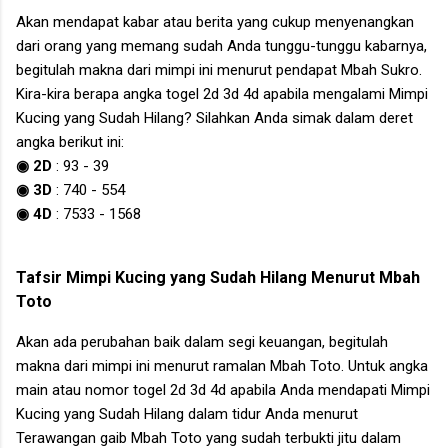
Akan mendapat kabar atau berita yang cukup menyenangkan
dari orang yang memang sudah Anda tunggu-tunggu kabarnya,
begitulah makna dari mimpi ini menurut pendapat Mbah Sukro.
Kira-kira berapa angka togel 2d 3d 4d apabila mengalami
Mimpi
Kucing yang Sudah Hilang
? Silahkan Anda simak dalam deret
angka berikut ini:
◉ 2D
:
93
-
39
◉ 3D
:
740
-
554
◉ 4D
:
7533
-
1568
Tafsir
Mimpi Kucing yang Sudah Hilang
Menurut Mbah
Toto
Akan ada perubahan baik dalam segi keuangan, begitulah
makna dari mimpi ini menurut ramalan Mbah Toto. Untuk angka
main atau nomor togel 2d 3d 4d apabila Anda mendapati
Mimpi
Kucing yang Sudah Hilang
dalam tidur Anda menurut
Terawangan gaib Mbah Toto yang sudah terbukti jitu dalam