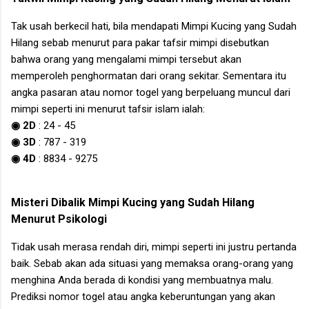
Tak usah berkecil hati, bila mendapati
Mimpi Kucing yang Sudah
Hilang
sebab menurut para pakar tafsir mimpi disebutkan
bahwa orang yang mengalami mimpi tersebut akan
memperoleh penghormatan dari orang sekitar. Sementara itu
angka pasaran atau nomor togel yang berpeluang muncul dari
mimpi seperti ini menurut tafsir islam ialah:
◉ 2D
:
24
-
45
◉ 3D
:
787
-
319
◉ 4D
:
8834
-
9275
Misteri Dibalik
Mimpi Kucing yang Sudah Hilang
Menurut Psikologi
Tidak usah merasa rendah diri, mimpi seperti ini justru pertanda
baik. Sebab akan ada situasi yang memaksa orang-orang yang
menghina Anda berada di kondisi yang membuatnya malu.
Prediksi nomor togel atau angka keberuntungan yang akan