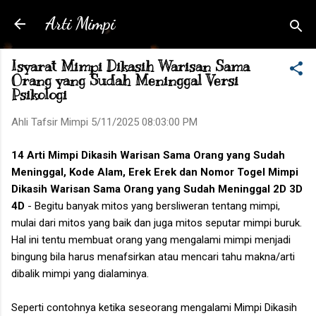
Skip to main content
Arti Mimpi
Isyarat Mimpi Dikasih Warisan Sama
Orang yang Sudah Meninggal Versi
Psikologi
Ahli Tafsir Mimpi
5/11/2025 08:03:00 PM
14 Arti
Mimpi Dikasih Warisan Sama Orang yang Sudah
Meninggal
, Kode Alam, Erek Erek dan Nomor Togel
Mimpi
Dikasih Warisan Sama Orang yang Sudah Meninggal
2D 3D
4D
- Begitu banyak mitos yang bersliweran tentang mimpi,
mulai dari mitos yang baik dan juga mitos seputar mimpi buruk.
Hal ini tentu membuat orang yang mengalami mimpi menjadi
bingung bila harus menafsirkan atau mencari tahu makna/arti
dibalik mimpi yang dialaminya.
Seperti contohnya ketika seseorang mengalami
Mimpi Dikasih