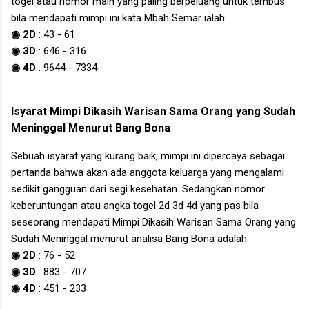
togel atau nomor main yang paling berpeluang untuk tembus
bila mendapati mimpi ini kata Mbah Semar ialah:
◉ 2D
:
43
-
61
◉ 3D
:
646
-
316
◉ 4D
:
9644
-
7334
Isyarat
Mimpi Dikasih Warisan Sama Orang yang Sudah
Meninggal
Menurut Bang Bona
Sebuah isyarat yang kurang baik, mimpi ini dipercaya sebagai
pertanda bahwa akan ada anggota keluarga yang mengalami
sedikit gangguan dari segi kesehatan. Sedangkan nomor
keberuntungan atau angka togel 2d 3d 4d yang pas bila
seseorang mendapati
Mimpi Dikasih Warisan Sama Orang yang
Sudah Meninggal
menurut analisa Bang Bona adalah:
◉ 2D
:
76
-
52
◉ 3D
:
883
-
707
◉ 4D
:
451
-
233