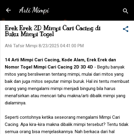
Skip to main content
Arti Mimpi
Erek Erek 2D Mimpi Cari Cacing di
Buku Mimpi Togel
Ahli Tafsir Mimpi
8/23/2025 04:41:00 PM
14 Arti
Mimpi Cari Cacing
, Kode Alam, Erek Erek dan
Nomor Togel
Mimpi Cari Cacing
2D 3D 4D
- Begitu banyak
mitos yang bersliweran tentang mimpi, mulai dari mitos yang
baik dan juga mitos seputar mimpi buruk. Hal ini tentu membuat
orang yang mengalami mimpi menjadi bingung bila harus
menafsirkan atau mencari tahu makna/arti dibalik mimpi yang
dialaminya.
Seperti contohnya ketika seseorang mengalami
Mimpi Cari
Cacing
. Apa kira-kira makna dibalik mimpi tersebut? Tentu tidak
semua orang bisa menjelaskannya. Nah berkaca dari hal