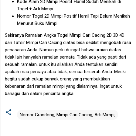
Kode Alam 2D Mimpi Positif Hamil Sudah Menikah di
Togel + Arti Mimpi
Nomor Togel 2D Mimpi Positif Hamil Tapi Belum Menikah
Menurut Buku Mimpi
Sekiranya Ramalan Angka Togel
Mimpi Cari Cacing
2D 3D 4D
dan Tafsir
Mimpi Cari Cacing
diatas bisa sedikit mengobati rasa
penasaran Anda. Namun perlu di ingat bahwa uraian diatas
tidak lain hanyalah ramalan semata. Tidak ada yang pasti dari
sebuah ramalan, untuk itu silahkan Anda tentukan sendiri
apakah mau percaya atau tidak, semua terserah Anda. Meski
begitu sudah cukup banyak orang yang membuktikan
kebenaran dari ramalan mimpi yang dialaminya. Ingat untuk
bahagia dan salam pencinta angka.
Nomor Grandong, Mimpi Cari Cacing, Arti Mimpi,
C