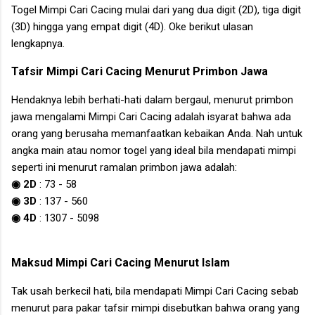
Togel
Mimpi Cari Cacing
mulai dari yang dua digit (2D), tiga digit
(3D) hingga yang empat digit (4D). Oke berikut ulasan
lengkapnya.
Tafsir
Mimpi Cari Cacing
Menurut Primbon Jawa
Hendaknya lebih berhati-hati dalam bergaul, menurut primbon
jawa mengalami
Mimpi Cari Cacing
adalah isyarat bahwa ada
orang yang berusaha memanfaatkan kebaikan Anda. Nah untuk
angka main atau nomor togel yang ideal bila mendapati mimpi
seperti ini menurut ramalan primbon jawa adalah:
◉ 2D
:
73
-
58
◉ 3D
:
137
-
560
◉ 4D
:
1307
-
5098
Maksud
Mimpi Cari Cacing
Menurut Islam
Tak usah berkecil hati, bila mendapati
Mimpi Cari Cacing
sebab
menurut para pakar tafsir mimpi disebutkan bahwa orang yang