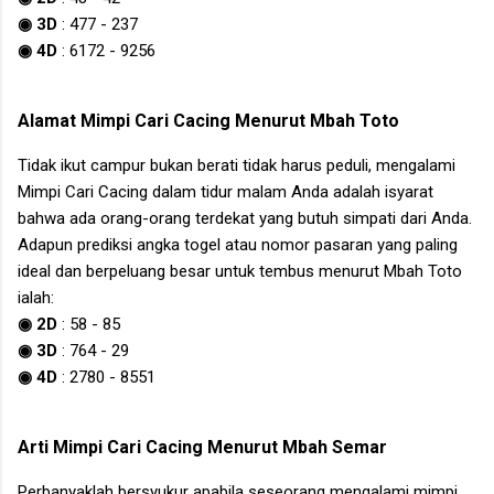
◉ 3D
:
477
-
237
◉ 4D
:
6172
-
9256
Alamat
Mimpi Cari Cacing
Menurut Mbah Toto
Tidak ikut campur bukan berati tidak harus peduli, mengalami
Mimpi Cari Cacing
dalam tidur malam Anda adalah isyarat
bahwa ada orang-orang terdekat yang butuh simpati dari Anda.
Adapun prediksi angka togel atau nomor pasaran yang paling
ideal dan berpeluang besar untuk tembus menurut Mbah Toto
ialah:
◉ 2D
:
58
-
85
◉ 3D
:
764
-
29
◉ 4D
:
2780
-
8551
Arti
Mimpi Cari Cacing
Menurut Mbah Semar
Perbanyaklah bersyukur apabila seseorang mengalami mimpi