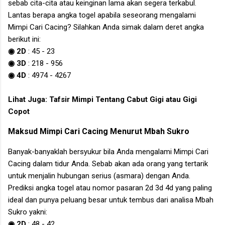
sebab cita-cita atau keinginan lama akan segera terkabul.
Lantas berapa angka togel apabila seseorang mengalami
Mimpi Cari Cacing
? Silahkan Anda simak dalam deret angka
berikut ini:
◉ 2D
:
45
-
23
◉ 3D
:
218
-
956
◉ 4D
:
4974
-
4267
Lihat Juga:
Tafsir Mimpi Tentang Cabut Gigi atau Gigi
Copot
Maksud
Mimpi Cari Cacing
Menurut Mbah Sukro
Banyak-banyaklah bersyukur bila Anda mengalami
Mimpi Cari
Cacing
dalam tidur Anda. Sebab akan ada orang yang tertarik
untuk menjalin hubungan serius (asmara) dengan Anda.
Prediksi angka togel atau nomor pasaran 2d 3d 4d yang paling
ideal dan punya peluang besar untuk tembus dari analisa Mbah
Sukro yakni:
◉ 2D
:
48
-
42