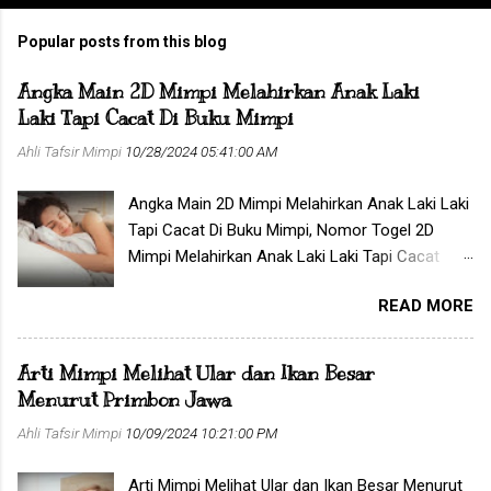
Popular posts from this blog
Angka Main 2D Mimpi Melahirkan Anak Laki
Laki Tapi Cacat Di Buku Mimpi
Ahli Tafsir Mimpi
10/28/2024 05:41:00 AM
Angka Main 2D Mimpi Melahirkan Anak Laki Laki
Tapi Cacat Di Buku Mimpi, Nomor Togel 2D
Mimpi Melahirkan Anak Laki Laki Tapi Cacat
Menurut Buku Mimpi, Erek Erek 2D Mimpi
READ MORE
Melahirkan Anak Laki Laki Tapi Cacat di Buku
Mimpi Togel, Kode Alam 2D Mimpi Melahirkan
Anak Laki Laki Tapi Cacat di Togel + Arti Mimpi,
Arti Mimpi Melihat Ular dan Ikan Besar
10 Rahasia Dibalik Mimpi Melahirkan Anak Laki
Menurut Primbon Jawa
Laki Tapi Cacat yang Jarang Diketahui, Takwil
Ahli Tafsir Mimpi
10/09/2024 10:21:00 PM
Mimpi Melahirkan Anak Laki Laki Tapi Cacat
Menurut Pendapat Para Ulama, Angka Togel 2D
Arti Mimpi Melihat Ular dan Ikan Besar Menurut