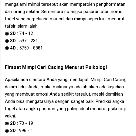
mengalami mimpi tersebut akan memperoleh penghormatan
dari orang sekitar. Sementara itu angka pasaran atau nomor
togel yang berpeluang muncul dari mimpi seperti ini menurut
tafsir islam ialah:
◉ 2D
:
74
-
12
◉ 3D
:
597
-
231
◉ 4D
:
5759
-
8881
Firasat
Mimpi Cari Cacing
Menurut Psikologi
Apabila ada diantara Anda yang mendapati
Mimpi Cari Cacing
dalam tidur Anda, maka maknanya adalah akan ada kejadian
yang membuat emosi Anda sedikit tersulut, meski demikian
Anda bisa mengatasinya dengan sangat baik. Prediksi angka
togel atau angka pasaran yang paling ideal menurut psikologi
yakni:
◉ 2D
:
73
-
19
◉ 3D
:
996
-
1