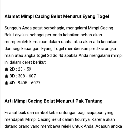
Alamat
Mimpi Cacing Belut
Menurut Eyang Togel
Sungguh Anda patut berbahagia, mengalami
Mimpi Cacing
Belut
diyakini sebagai pertanda kebaikan sebab akan
memperoleh kemajuan dalam usaha atau akan ada kenaikan
dari segi keuangan. Eyang Togel memberikan prediksi angka
main atau angka togel 2d 3d 4d apabila Anda mengalami mimpi
ini dalam deret berikut:
◉ 2D
:
23
-
59
◉ 3D
:
308
-
607
◉ 4D
:
9405
-
6077
Arti
Mimpi Cacing Belut
Menurut Pak Tuntung
Firasat baik dan simbol keberuntungan bagi siapapun yang
mendapati
Mimpi Cacing Belut
dalam tidurnya. Karena akan
datang orang yang membawa rejeki untuk Anda. Adapun angka