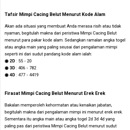
Tafsir
Mimpi Cacing Belut
Menurut Kode Alam
Akan ada situasi yang membuat Anda merasa risih atau tidak
nyaman, begitulah makna dari peristiwa
Mimpi Cacing Belut
menurut para pakar kode alam. Sedangkan ramalan angka togel
atau angka main yang paling seusai dari pengalaman mimpi
seperti ini dari sudut pandang kode alam ialah:
◉ 2D
:
55
-
20
◉ 3D
:
406
-
782
◉ 4D
:
477
-
4419
Firasat
Mimpi Cacing Belut
Menurut Erek Erek
Bakalan memperoleh kehormatan atau kenaikan jabatan,
begitulah makna dari pengalaman mimpi ini menurut erek erek.
Sementara itu angka main atau angka togel 2d 3d 4d yang
paling pas dari peristiwa
Mimpi Cacing Belut
menurut sudut