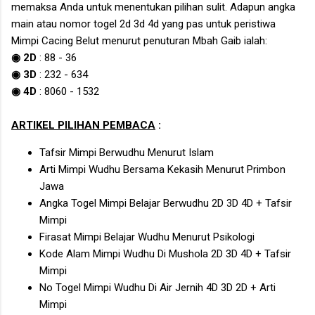
memaksa Anda untuk menentukan pilihan sulit. Adapun angka
main atau nomor togel 2d 3d 4d yang pas untuk peristiwa
Mimpi Cacing Belut
menurut penuturan Mbah Gaib ialah:
◉ 2D
:
88
-
36
◉ 3D
:
232
-
634
◉ 4D
:
8060
-
1532
ARTIKEL PILIHAN PEMBACA
:
Tafsir Mimpi Berwudhu Menurut Islam
Arti Mimpi Wudhu Bersama Kekasih Menurut Primbon
Jawa
Angka Togel Mimpi Belajar Berwudhu 2D 3D 4D + Tafsir
Mimpi
Firasat Mimpi Belajar Wudhu Menurut Psikologi
Kode Alam Mimpi Wudhu Di Mushola 2D 3D 4D + Tafsir
Mimpi
No Togel Mimpi Wudhu Di Air Jernih 4D 3D 2D + Arti
Mimpi