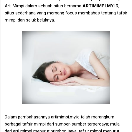
Arti Mimpi dalam sebuah situs bernama
ARTIMIMPI.MY.ID
,
situs sederhana yang memang focus membahas tentang tafsir
mimpi dan seluk beluknya.
Dalam pembahasannya artimimpi.my.id telah merangkum
berbagai tafsir mimpi dari sumber-sumber terpercaya; mulai
dari arti mimpi menurut primbon jawa, tafsir mimpi menurut