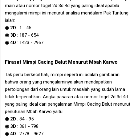
main atau nomor togel 2d 3d 4d yang paling ideal apabila
mengalami mimpi ini menurut analisa mendalam Pak Tuntung
ialah:
◉ 2D
:
1
-
45
◉ 3D
:
187
-
654
◉ 4D
:
1423
-
7967
Firasat
Mimpi Cacing Belut
Menurut Mbah Karwo
Tak perlu berkecil hati, mimpi seperti ini adalah gambaran
bahwa orang yang mengalaminya akan mendapatkan
pertolongan dari orang lain untuk masalah yang sudah lama
tidak terpecahkan. Angka pasaran atau nomor togel 2d 3d 4d
yang paling ideal dari pengalaman
Mimpi Cacing Belut
menurut
penuturan Mbah Karwo yaitu:
◉ 2D
:
84
-
95
◉ 3D
:
361
-
798
◉ 4D
:
2778
-
9627