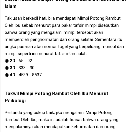
Islam
Tak usah berkecil hati, bila mendapati
Mimpi Potong Rambut
Oleh Ibu
sebab menurut para pakar tafsir mimpi disebutkan
bahwa orang yang mengalami mimpi tersebut akan
memperoleh penghormatan dari orang sekitar. Sementara itu
angka pasaran atau nomor togel yang berpeluang muncul dari
mimpi seperti ini menurut tafsir islam ialah:
◉ 2D
:
65
-
92
◉ 3D
:
333
-
30
◉ 4D
:
4539
-
8537
Takwil
Mimpi Potong Rambut Oleh Ibu
Menurut
Psikologi
Pertanda yang cukup baik, jika mengalami
Mimpi Potong
Rambut Oleh Ibu
, maka ini adalah firasat bahwa orang yang
mengalaminya akan mendapatkan kehormatan dari orang-