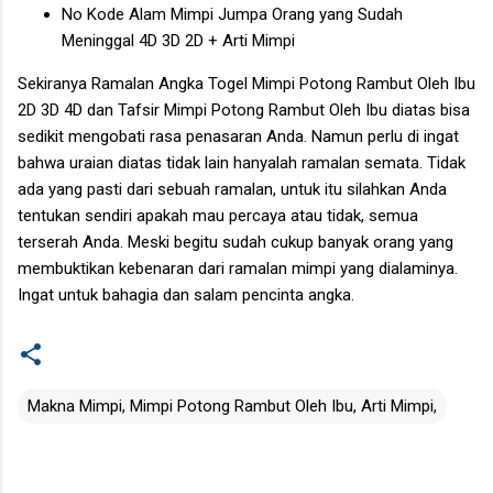
No Kode Alam Mimpi Jumpa Orang yang Sudah
Meninggal 4D 3D 2D + Arti Mimpi
Sekiranya Ramalan Angka Togel
Mimpi Potong Rambut Oleh Ibu
2D 3D 4D dan Tafsir
Mimpi Potong Rambut Oleh Ibu
diatas bisa
sedikit mengobati rasa penasaran Anda. Namun perlu di ingat
bahwa uraian diatas tidak lain hanyalah ramalan semata. Tidak
ada yang pasti dari sebuah ramalan, untuk itu silahkan Anda
tentukan sendiri apakah mau percaya atau tidak, semua
terserah Anda. Meski begitu sudah cukup banyak orang yang
membuktikan kebenaran dari ramalan mimpi yang dialaminya.
Ingat untuk bahagia dan salam pencinta angka.
Makna Mimpi, Mimpi Potong Rambut Oleh Ibu, Arti Mimpi,
C
o