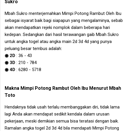
Sukro
Mbah Sukro menterjemahkan
Mimpi Potong Rambut Oleh Ibu
sebagai isyarat baik bagi siapapun yang mengalaminya, sebab
akan mendapatkan rejeki nomplok dalam beberapa hari
kedepan. Sedangkan dari hasil terawangan gaib Mbah Sukro
untuk angka togel atau angka main 2d 3d 4d yang punya
peluang besar tembus adalah:
◉ 2D
:
36
-
43
◉ 3D
:
210
-
784
◉ 4D
:
6280
-
5718
Makna
Mimpi Potong Rambut Oleh Ibu
Menurut Mbah
Toto
Hendaknya tidak usah terlalu membanggakan diri, tidak lama
lagi Anda akan mendapat sedikit kendala dalam urusan
pekerjaan, meski demikian semua bisa teratasi dengan baik.
Ramalan angka togel 2d 3d 4d bila mendapati
Mimpi Potong