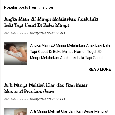
Popular posts from this blog
Angka Main 2D Mimpi Melahirkan Anak Laki
Laki Tapi Cacat Di Buku Mimpi
Ahli Tafsir Mimpi
10/28/2024 05:41:00 AM
Angka Main 2D Mimpi Melahirkan Anak Laki Laki
Tapi Cacat Di Buku Mimpi, Nomor Togel 2D
Mimpi Melahirkan Anak Laki Laki Tapi Cacat
Menurut Buku Mimpi, Erek Erek 2D Mimpi
READ MORE
Melahirkan Anak Laki Laki Tapi Cacat di Buku
Mimpi Togel, Kode Alam 2D Mimpi Melahirkan
Anak Laki Laki Tapi Cacat di Togel + Arti Mimpi,
Arti Mimpi Melihat Ular dan Ikan Besar
10 Rahasia Dibalik Mimpi Melahirkan Anak Laki
Menurut Primbon Jawa
Laki Tapi Cacat yang Jarang Diketahui, Takwil
Ahli Tafsir Mimpi
10/09/2024 10:21:00 PM
Mimpi Melahirkan Anak Laki Laki Tapi Cacat
Menurut Pendapat Para Ulama, Angka Togel 2D
Arti Mimpi Melihat Ular dan Ikan Besar Menurut
Mimpi Melahirkan Anak Laki Laki Tapi Cacat