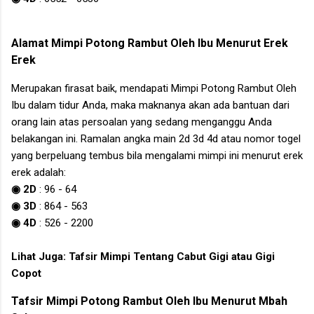
Alamat
Mimpi Potong Rambut Oleh Ibu
Menurut Erek
Erek
Merupakan firasat baik, mendapati
Mimpi Potong Rambut Oleh
Ibu
dalam tidur Anda, maka maknanya akan ada bantuan dari
orang lain atas persoalan yang sedang menganggu Anda
belakangan ini. Ramalan angka main 2d 3d 4d atau nomor togel
yang berpeluang tembus bila mengalami mimpi ini menurut erek
erek adalah:
◉ 2D
:
96
-
64
◉ 3D
:
864
-
563
◉ 4D
:
526
-
2200
Lihat Juga:
Tafsir Mimpi Tentang Cabut Gigi atau Gigi
Copot
Tafsir
Mimpi Potong Rambut Oleh Ibu
Menurut Mbah