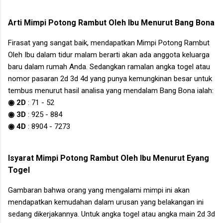
Arti
Mimpi Potong Rambut Oleh Ibu
Menurut Bang Bona
Firasat yang sangat baik, mendapatkan
Mimpi Potong Rambut
Oleh Ibu
dalam tidur malam berarti akan ada anggota keluarga
baru dalam rumah Anda. Sedangkan ramalan angka togel atau
nomor pasaran 2d 3d 4d yang punya kemungkinan besar untuk
tembus menurut hasil analisa yang mendalam Bang Bona ialah:
◉ 2D
:
71
-
52
◉ 3D
:
925
-
884
◉ 4D
:
8904
-
7273
Isyarat
Mimpi Potong Rambut Oleh Ibu
Menurut Eyang
Togel
Gambaran bahwa orang yang mengalami mimpi ini akan
mendapatkan kemudahan dalam urusan yang belakangan ini
sedang dikerjakannya. Untuk angka togel atau angka main 2d 3d