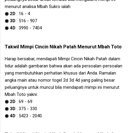
menurut analisa Mbah Sukro ialah:
◉ 2D
:
16
-
4
◉ 3D
:
516
-
907
◉ 4D
:
3990
-
7404
Takwil
Mimpi Cincin Nikah Patah
Menurut Mbah Toto
Harap bersabar, mendapati
Mimpi Cincin Nikah Patah
dalam
tidur adalah gambaran bahwa akan ada persoalan-persoalan
yang membutuhkan perhatian khusus dari Anda. Ramalan
angka main atau nomor togel 2d 3d 4d yang paling besar
peluangnya untuk muncul bila mendapati mimpi ini menurut
Mbah Toto yakni:
◉ 2D
:
69
-
69
◉ 3D
:
375
-
330
◉ 4D
:
5423
-
2040