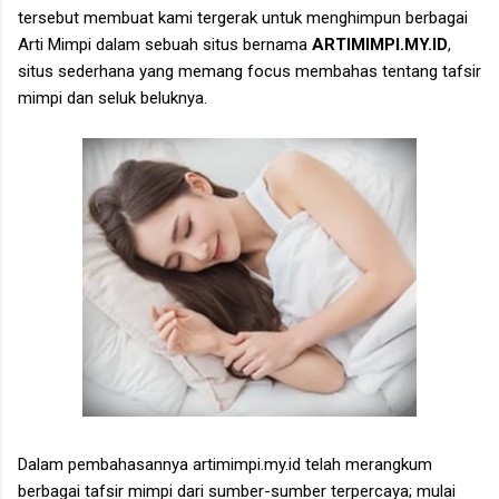
tersebut membuat kami tergerak untuk menghimpun berbagai
Arti Mimpi dalam sebuah situs bernama
ARTIMIMPI.MY.ID
,
situs sederhana yang memang focus membahas tentang tafsir
mimpi dan seluk beluknya.
Dalam pembahasannya artimimpi.my.id telah merangkum
berbagai tafsir mimpi dari sumber-sumber terpercaya; mulai