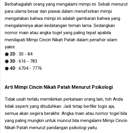
Berbahagialah orang yang mengalami mimpi ini. Sebab menurut
para ulama besar dan piawai dalam menafsirkan mimpi
mengatakan bahwa mimpi ini adalah gambaran bahwa yang
mengalaminya akan kedatangan teman lama. Sedangkan
nomor main atau angka togel yang paling tepat apabila
mendapati
Mimpi Cincin Nikah Patah
dalam penafsir islam
yakni:
◉ 2D
:
30
-
84
◉ 3D
:
616
-
783
◉ 4D
:
6704
-
7776
Arti
Mimpi Cincin Nikah Patah
Menurut Psikologi
Tidak usah terlalu memikirkan perkataan orang lain, toh Anda
tidak seperti yang dituduhkan. Jadi tetap berfikir logis aja,
semua akan segera berakhir. Angka main atau nomor togel bila
yang paling mungkin untuk muncul bila mengalami
Mimpi Cincin
Nikah Patah
menurut pandangan psikologi yaitu: