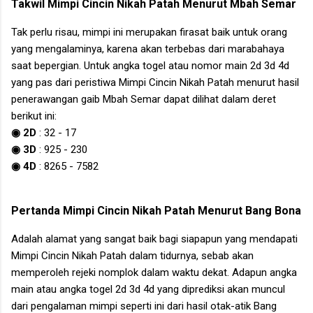
Takwil
Mimpi Cincin Nikah Patah
Menurut Mbah Semar
Tak perlu risau, mimpi ini merupakan firasat baik untuk orang
yang mengalaminya, karena akan terbebas dari marabahaya
saat bepergian. Untuk angka togel atau nomor main 2d 3d 4d
yang pas dari peristiwa
Mimpi Cincin Nikah Patah
menurut hasil
penerawangan gaib Mbah Semar dapat dilihat dalam deret
berikut ini:
◉ 2D
:
32
-
17
◉ 3D
:
925
-
230
◉ 4D
:
8265
-
7582
Pertanda
Mimpi Cincin Nikah Patah
Menurut Bang Bona
Adalah alamat yang sangat baik bagi siapapun yang mendapati
Mimpi Cincin Nikah Patah
dalam tidurnya, sebab akan
memperoleh rejeki nomplok dalam waktu dekat. Adapun angka
main atau angka togel 2d 3d 4d yang diprediksi akan muncul
dari pengalaman mimpi seperti ini dari hasil otak-atik Bang