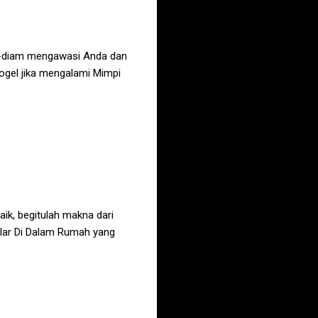
am-diam mengawasi Anda dan
ogel jika mengalami
Mimpi
ik, begitulah makna dari
Ular Di Dalam Rumah
yang