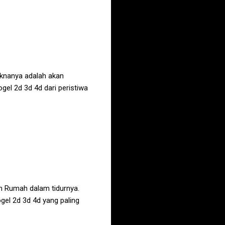
aknanya adalah akan
el 2d 3d 4d dari peristiwa
lam Rumah
dalam tidurnya.
el 2d 3d 4d yang paling