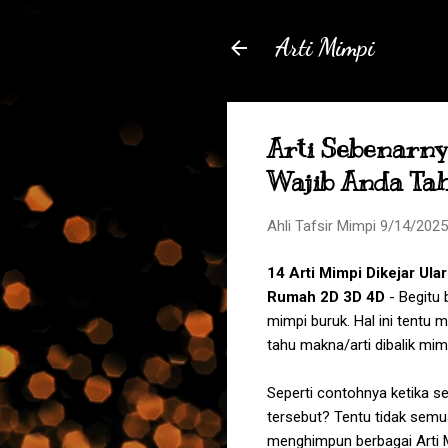
Arti Mimpi
Arti Sebenarn
Wajib Anda Ta
Ahli Tafsir Mimpi
9/14/2025
14 Arti
Mimpi Dikejar Ula
Rumah
2D 3D 4D
- Begitu 
mimpi buruk. Hal ini tentu
tahu makna/arti dibalik mim
Seperti contohnya ketika 
tersebut? Tentu tidak semu
menghimpun berbagai Arti