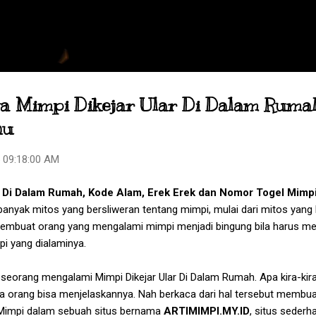
Skip to main content
ya Mimpi Dikejar Ular Di Dalam Ruma
hu
 09:18:00 AM
r Di Dalam Rumah
, Kode Alam, Erek Erek dan Nomor Togel
Mimpi
banyak mitos yang bersliweran tentang mimpi, mulai dari mitos yang 
 membuat orang yang mengalami mimpi menjadi bingung bila harus me
pi yang dialaminya.
seseorang mengalami
Mimpi Dikejar Ular Di Dalam Rumah
. Apa kira-ki
a orang bisa menjelaskannya. Nah berkaca dari hal tersebut membua
 Mimpi dalam sebuah situs bernama
ARTIMIMPI.MY.ID
, situs seder