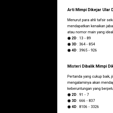
Arti
Mimpi Dikejar Ular
Menurut para ahli tafsir s
mendapatkan kenaikan jaba
atau nomor main yang ideal
◉ 2D
:
13
-
89
◉ 3D
:
364
-
854
◉ 4D
:
3965
-
926
Misteri Dibalik
Mimpi Di
Pertanda yang cukup baik, 
mengalaminya akan mendapa
keberuntungan yang berpelu
◉ 2D
:
91
-
7
◉ 3D
:
666
-
837
◉ 4D
:
8106
-
3326