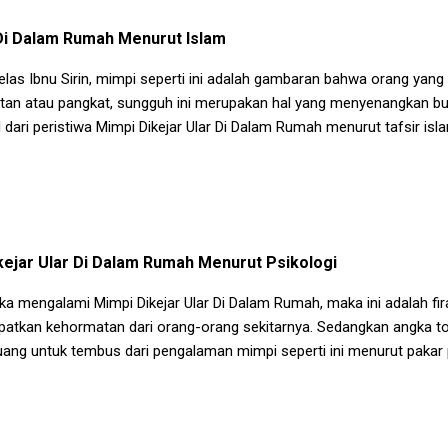
 Di Dalam Rumah
Menurut Islam
ekelas Ibnu Sirin, mimpi seperti ini adalah gambaran bahwa orang ya
tan atau pangkat, sungguh ini merupakan hal yang menyenangkan buk
 dari peristiwa
Mimpi Dikejar Ular Di Dalam Rumah
menurut tafsir isla
kejar Ular Di Dalam Rumah
Menurut Psikologi
jika mengalami
Mimpi Dikejar Ular Di Dalam Rumah
, maka ini adalah f
tkan kehormatan dari orang-orang sekitarnya. Sedangkan angka t
ang untuk tembus dari pengalaman mimpi seperti ini menurut pakar p