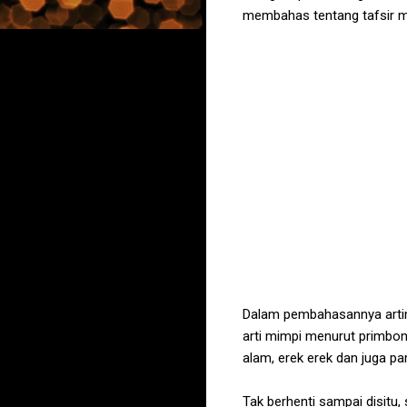
membahas tentang tafsir mi
Dalam pembahasannya artimi
arti mimpi menurut primbon
alam, erek erek dan juga 
Tak berhenti sampai disitu