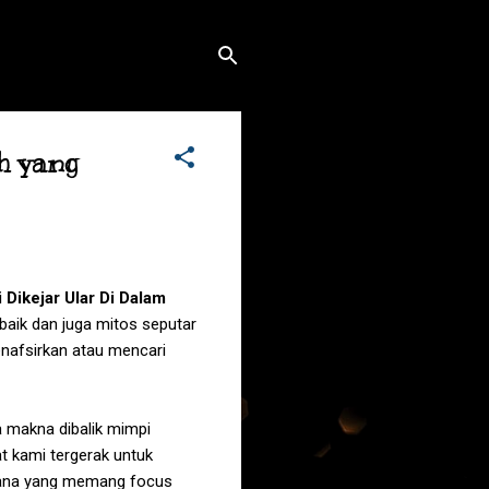
h yang
 Dikejar Ular Di Dalam
baik dan juga mitos seputar
nafsirkan atau mencari
ra makna dibalik mimpi
t kami tergerak untuk
hana yang memang focus