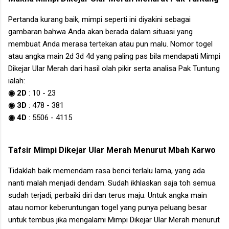
Pertanda kurang baik, mimpi seperti ini diyakini sebagai
gambaran bahwa Anda akan berada dalam situasi yang
membuat Anda merasa tertekan atau pun malu. Nomor togel
atau angka main 2d 3d 4d yang paling pas bila mendapati
Mimpi
Dikejar Ular Merah
dari hasil olah pikir serta analisa Pak Tuntung
ialah:
◉ 2D
:
10
-
23
◉ 3D
:
478
-
381
◉ 4D
:
5506
-
4115
Tafsir
Mimpi Dikejar Ular Merah
Menurut Mbah Karwo
Tidaklah baik memendam rasa benci terlalu lama, yang ada
nanti malah menjadi dendam. Sudah ikhlaskan saja toh semua
sudah terjadi, perbaiki diri dan terus maju. Untuk angka main
atau nomor keberuntungan togel yang punya peluang besar
untuk tembus jika mengalami
Mimpi Dikejar Ular Merah
menurut