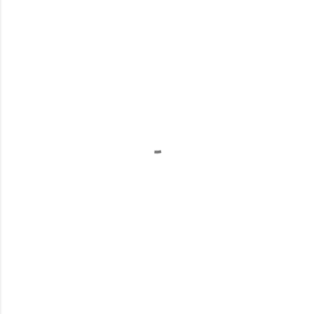
C
o
m
m
e
n
t
s