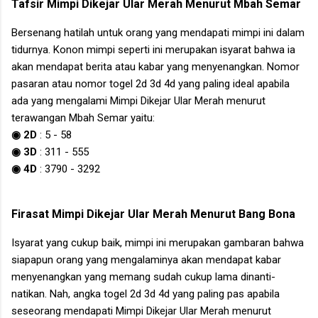
Tafsir
Mimpi Dikejar Ular Merah
Menurut Mbah Semar
Bersenang hatilah untuk orang yang mendapati mimpi ini dalam
tidurnya. Konon mimpi seperti ini merupakan isyarat bahwa ia
akan mendapat berita atau kabar yang menyenangkan. Nomor
pasaran atau nomor togel 2d 3d 4d yang paling ideal apabila
ada yang mengalami
Mimpi Dikejar Ular Merah
menurut
terawangan Mbah Semar yaitu:
◉ 2D
:
5
-
58
◉ 3D
:
311
-
555
◉ 4D
:
3790
-
3292
Firasat
Mimpi Dikejar Ular Merah
Menurut Bang Bona
Isyarat yang cukup baik, mimpi ini merupakan gambaran bahwa
siapapun orang yang mengalaminya akan mendapat kabar
menyenangkan yang memang sudah cukup lama dinanti-
natikan. Nah, angka togel 2d 3d 4d yang paling pas apabila
seseorang mendapati
Mimpi Dikejar Ular Merah
menurut