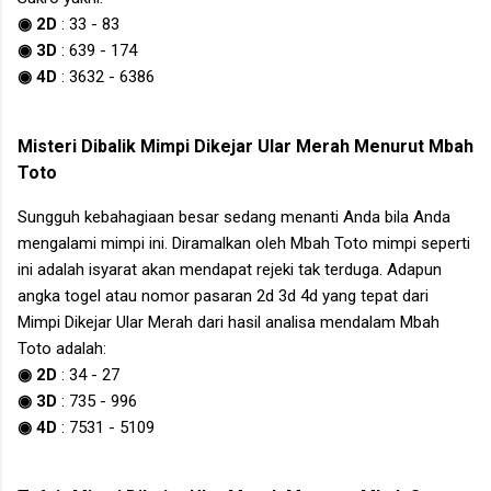
◉ 2D
:
33
-
83
◉ 3D
:
639
-
174
◉ 4D
:
3632
-
6386
Misteri Dibalik
Mimpi Dikejar Ular Merah
Menurut Mbah
Toto
Sungguh kebahagiaan besar sedang menanti Anda bila Anda
mengalami mimpi ini. Diramalkan oleh Mbah Toto mimpi seperti
ini adalah isyarat akan mendapat rejeki tak terduga. Adapun
angka togel atau nomor pasaran 2d 3d 4d yang tepat dari
Mimpi Dikejar Ular Merah
dari hasil analisa mendalam Mbah
Toto adalah:
◉ 2D
:
34
-
27
◉ 3D
:
735
-
996
◉ 4D
:
7531
-
5109