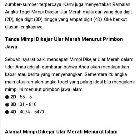
sumber-sumber terpercaya. Kami juga menyertakan Ramalan
Angka Togel
Mimpi Dikejar Ular Merah
mulai dari yang dua digit
(2D), tiga digit (3D) hingga yang empat digit (4D). Oke berikut
ulasan lengkapnya.
Tanda
Mimpi Dikejar Ular Merah
Menurut Primbon
Jawa
Sebuah isyarat baik, mendapati
Mimpi Dikejar Ular Merah
dalam
tidur Anda adalah gambaran bahwa Anda akan mendapatkan
kabar atau berita yang menyenangkan. Sementara itu angka
main atau ramalan angka togel yang paling ideal bila mengalami
mimpi ini menurut primbon jawa ialah:
◉ 2D
:
55
-
5
◉ 3D
:
31
-
816
◉ 4D
:
4074
-
5470
Alamat
Mimpi Dikejar Ular Merah
Menurut Islam