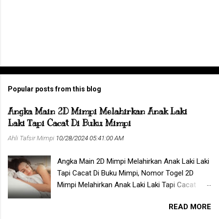
Popular posts from this blog
Angka Main 2D Mimpi Melahirkan Anak Laki
Laki Tapi Cacat Di Buku Mimpi
Ahli Tafsir Mimpi
10/28/2024 05:41:00 AM
Angka Main 2D Mimpi Melahirkan Anak Laki Laki
Tapi Cacat Di Buku Mimpi, Nomor Togel 2D
Mimpi Melahirkan Anak Laki Laki Tapi Cacat
Menurut Buku Mimpi, Erek Erek 2D Mimpi
READ MORE
Melahirkan Anak Laki Laki Tapi Cacat di Buku