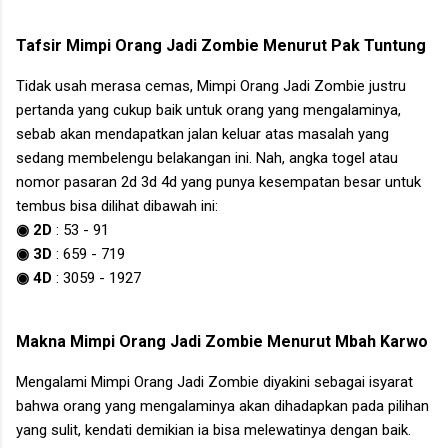
Tafsir
Mimpi Orang Jadi Zombie
Menurut Pak Tuntung
Tidak usah merasa cemas,
Mimpi Orang Jadi Zombie
justru
pertanda yang cukup baik untuk orang yang mengalaminya,
sebab akan mendapatkan jalan keluar atas masalah yang
sedang membelengu belakangan ini. Nah, angka togel atau
nomor pasaran 2d 3d 4d yang punya kesempatan besar untuk
tembus bisa dilihat dibawah ini:
◉ 2D
:
53
-
91
◉ 3D
:
659
-
719
◉ 4D
:
3059
-
1927
Makna
Mimpi Orang Jadi Zombie
Menurut Mbah Karwo
Mengalami
Mimpi Orang Jadi Zombie
diyakini sebagai isyarat
bahwa orang yang mengalaminya akan dihadapkan pada pilihan
yang sulit, kendati demikian ia bisa melewatinya dengan baik.