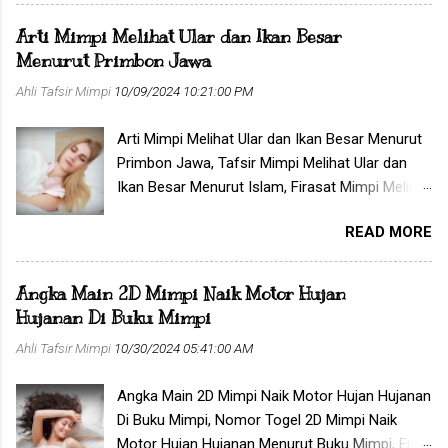
Mimpi Togel, Kode Alam 2D Mimpi Melahirkan
Anak Laki Laki Tapi Cacat di Togel + Arti Mimpi,
Arti Mimpi Melihat Ular dan Ikan Besar
10 Rahasia Dibalik Mimpi Melahirkan Anak Laki
Menurut Primbon Jawa
Laki Tapi Cacat yang Jarang Diketahui, Takwil
Ahli Tafsir Mimpi
10/09/2024 10:21:00 PM
Mimpi Melahirkan Anak Laki Laki Tapi Cacat
Menurut Pendapat Para Ulama, Angka Togel 2D
Arti Mimpi Melihat Ular dan Ikan Besar Menurut
Mimpi Melahirkan Anak Laki Laki Tapi Cacat
Primbon Jawa, Tafsir Mimpi Melihat Ular dan
Versi Buku Mimpi, Arti Sebenarnya Mimpi
Ikan Besar Menurut Islam, Firasat Mimpi Melihat
Melahirkan Anak Laki Laki Tapi Cacat yang
Ular dan Ikan Besar Menurut Psikologi, Angka
Wajib Anda Tahu, Arti Mimpi Melahirkan Anak
READ MORE
Togel Mimpi Melihat Ular dan Ikan Besar 2D 3D
Laki Laki Tapi Cacat Menurut Primbon Jawa,
4D + Tafsir Mimpi, Erek Erek Mimpi Melihat Ular
Tafsir Mimpi Melahirkan Anak Laki Laki Tapi
dan Ikan Besar 2D 3D 4D + Arti Mimpi, Kode
Cacat Menurut Islam, Firasat Mimpi Melahirkan
Angka Main 2D Mimpi Naik Motor Hujan
Alam Mimpi Melihat Ular dan Ikan Besar 2D 3D
Anak Laki Laki Tapi Cacat Menurut Psikologi,
Hujanan Di Buku Mimpi
4D + Tafsir Mimpi, No Togel Mimpi Melihat Ular
Angka Togel Mimpi Melahirkan Anak Laki Laki
Ahli Tafsir Mimpi
10/30/2024 05:41:00 AM
dan Ikan Besar 4D 3D 2D + Arti Mimpi, No Erek
Tapi Cacat 2D 3D 4D + Tafsir Mimpi, Erek Erek
Erek Mimpi Melihat Ular dan Ikan Besar 4D 3D
Mimpi Melahirkan Anak Laki Laki Tapi Cacat 2D
Angka Main 2D Mimpi Naik Motor Hujan Hujanan
2D + Tafsir Mimpi, No Kode Alam Mimpi Melihat
3D 4D + Arti Mimpi, Kode Alam M...
Di Buku Mimpi, Nomor Togel 2D Mimpi Naik
Ular dan Ikan Besar 4D 3D 2D + Arti Mimpi,
Motor Hujan Hujanan Menurut Buku Mimpi, Erek