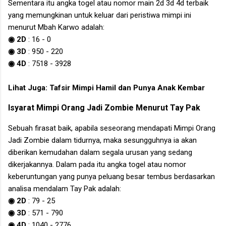
Sementara itu angka togel atau nomor main 2d 3d 4d terbaik
yang memungkinan untuk keluar dari peristiwa mimpi ini
menurut Mbah Karwo adalah:
◉ 2D
:
16
-
0
◉ 3D
:
950
-
220
◉ 4D
:
7518
-
3928
Lihat Juga:
Tafsir Mimpi Hamil dan Punya Anak Kembar
Isyarat
Mimpi Orang Jadi Zombie
Menurut Tay Pak
Sebuah firasat baik, apabila seseorang mendapati
Mimpi Orang
Jadi Zombie
dalam tidurnya, maka sesungguhnya ia akan
diberikan kemudahan dalam segala urusan yang sedang
dikerjakannya. Dalam pada itu angka togel atau nomor
keberuntungan yang punya peluang besar tembus berdasarkan
analisa mendalam Tay Pak adalah:
◉ 2D
:
79
-
25
◉ 3D
:
571
-
790
◉ 4D
:
1040
-
2776