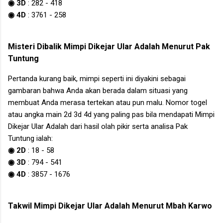
◉ 3D
:
282
-
418
◉ 4D
:
3761
-
258
Misteri Dibalik
Mimpi Dikejar Ular Adalah
Menurut Pak
Tuntung
Pertanda kurang baik, mimpi seperti ini diyakini sebagai
gambaran bahwa Anda akan berada dalam situasi yang
membuat Anda merasa tertekan atau pun malu. Nomor togel
atau angka main 2d 3d 4d yang paling pas bila mendapati
Mimpi
Dikejar Ular Adalah
dari hasil olah pikir serta analisa Pak
Tuntung ialah:
◉ 2D
:
18
-
58
◉ 3D
:
794
-
541
◉ 4D
:
3857
-
1676
Takwil
Mimpi Dikejar Ular Adalah
Menurut Mbah Karwo