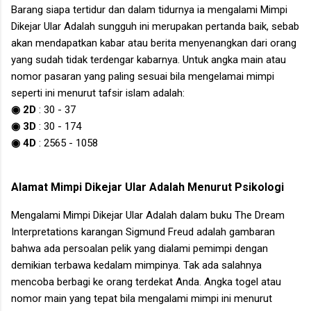
Barang siapa tertidur dan dalam tidurnya ia mengalami
Mimpi
Dikejar Ular Adalah
sungguh ini merupakan pertanda baik, sebab
akan mendapatkan kabar atau berita menyenangkan dari orang
yang sudah tidak terdengar kabarnya. Untuk angka main atau
nomor pasaran yang paling sesuai bila mengelamai mimpi
seperti ini menurut tafsir islam adalah:
◉ 2D
:
30
-
37
◉ 3D
:
30
-
174
◉ 4D
:
2565
-
1058
Alamat
Mimpi Dikejar Ular Adalah
Menurut Psikologi
Mengalami
Mimpi Dikejar Ular Adalah
dalam buku The Dream
Interpretations karangan Sigmund Freud adalah gambaran
bahwa ada persoalan pelik yang dialami pemimpi dengan
demikian terbawa kedalam mimpinya. Tak ada salahnya
mencoba berbagi ke orang terdekat Anda. Angka togel atau
nomor main yang tepat bila mengalami mimpi ini menurut