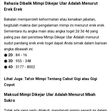
Rahasia Dibalik
Mimpi Dikejar Ular Adalah
Menurut
Erek Erek
Bakalan memperoleh kehormatan atau kenaikan jabatan,
begitulah makna dari pengalaman mimpi ini menurut erek erek.
Sementara itu angka main atau angka togel 2d 3d 4d yang
paling pas dari peristiwa
Mimpi Dikejar Ular Adalah
menurut
sudut pandang erek erek togel dapat Anda simak dalam barisan
angka dibawah ini:
◉ 2D
:
84
-
16
◉ 3D
:
955
-
348
◉ 4D
:
3177
-
8002
Lihat Juga:
Tafsir Mimpi Tentang Cabut Gigi atau Gigi
Copot
Maksud
Mimpi Dikejar Ular Adalah
Menurut Mbah
Sukro
Tidak ada yang perlu ditakuti, mendapati mimpi seperti ini dalam