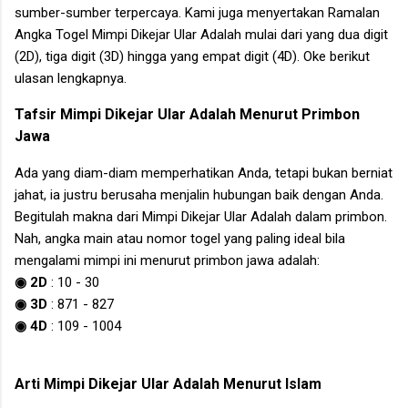
sumber-sumber terpercaya. Kami juga menyertakan Ramalan
Angka Togel
Mimpi Dikejar Ular Adalah
mulai dari yang dua digit
(2D), tiga digit (3D) hingga yang empat digit (4D). Oke berikut
ulasan lengkapnya.
Tafsir
Mimpi Dikejar Ular Adalah
Menurut Primbon
Jawa
Ada yang diam-diam memperhatikan Anda, tetapi bukan berniat
jahat, ia justru berusaha menjalin hubungan baik dengan Anda.
Begitulah makna dari
Mimpi Dikejar Ular Adalah
dalam primbon.
Nah, angka main atau nomor togel yang paling ideal bila
mengalami mimpi ini menurut primbon jawa adalah:
◉ 2D
:
10
-
30
◉ 3D
:
871
-
827
◉ 4D
:
109
-
1004
Arti
Mimpi Dikejar Ular Adalah
Menurut Islam