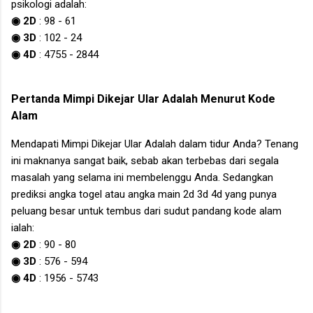
psikologi adalah:
◉ 2D
:
98
-
61
◉ 3D
:
102
-
24
◉ 4D
:
4755
-
2844
Pertanda
Mimpi Dikejar Ular Adalah
Menurut Kode
Alam
Mendapati
Mimpi Dikejar Ular Adalah
dalam tidur Anda? Tenang
ini maknanya sangat baik, sebab akan terbebas dari segala
masalah yang selama ini membelenggu Anda. Sedangkan
prediksi angka togel atau angka main 2d 3d 4d yang punya
peluang besar untuk tembus dari sudut pandang kode alam
ialah:
◉ 2D
:
90
-
80
◉ 3D
:
576
-
594
◉ 4D
:
1956
-
5743