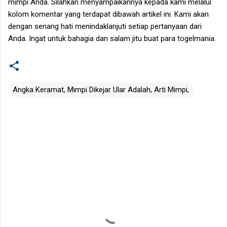
mimpi Anda. Silahkan menyampaikannya kepada kami melalui
kolom komentar yang terdapat dibawah artikel ini. Kami akan
dengan senang hati menindaklanjuti setiap pertanyaan dari
Anda. Ingat untuk bahagia dan salam jitu buat para togelmania.
Angka Keramat, Mimpi Dikejar Ular Adalah, Arti Mimpi,
C
o
m
m
e
n
t
s