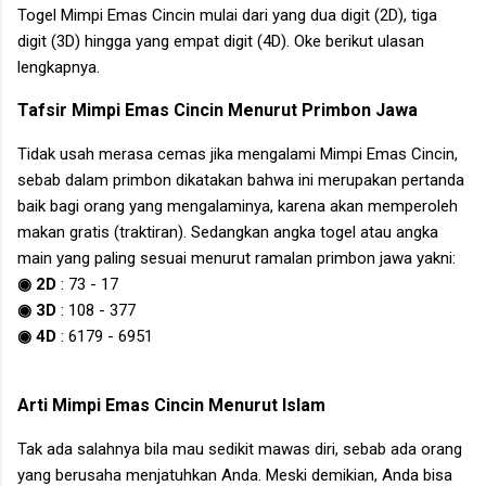
Togel
Mimpi Emas Cincin
mulai dari yang dua digit (2D), tiga
digit (3D) hingga yang empat digit (4D). Oke berikut ulasan
lengkapnya.
Tafsir
Mimpi Emas Cincin
Menurut Primbon Jawa
Tidak usah merasa cemas jika mengalami
Mimpi Emas Cincin
,
sebab dalam primbon dikatakan bahwa ini merupakan pertanda
baik bagi orang yang mengalaminya, karena akan memperoleh
makan gratis (traktiran). Sedangkan angka togel atau angka
main yang paling sesuai menurut ramalan primbon jawa yakni:
◉ 2D
:
73
-
17
◉ 3D
:
108
-
377
◉ 4D
:
6179
-
6951
Arti
Mimpi Emas Cincin
Menurut Islam
Tak ada salahnya bila mau sedikit mawas diri, sebab ada orang
yang berusaha menjatuhkan Anda. Meski demikian, Anda bisa