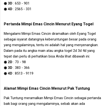
◉ 3D
:
653
-
901
◉ 4D
:
2565
-
331
Pertanda
Mimpi Emas Cincin
Menurut Eyang Togel
Mengalami
Mimpi Emas Cincin
diramalkan oleh Eyang Togel
sebagai isyarat datangnya keberuntungan besar pada orang
yang mengalaminya, tentu ini adalah hal yang menyenangkan.
Dalam pada itu angka main atau angka togel 2d 3d 4d yang
tepat dan perlu di perhatikan bisa Anda lihat dibawah ini:
◉ 2D
:
73
-
98
◉ 3D
:
383
-
366
◉ 4D
:
8513
-
9119
Alamat
Mimpi Emas Cincin
Menurut Pak Tuntung
Pak Tuntung meramalkan
Mimpi Emas Cincin
sebagai pertanda
baik bagi orang yang mengalaminya, sebab akan ada