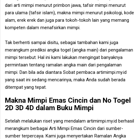
dari arti mimpi menurut primbon jawa, tafsir mimpi menurut
para ulama (tafsir islam), makna mimpi menurut psikologi, kode
alam, erek erek dan juga para tokoh-tokoh lain yang memang
kompeten dalam menafsirkan mimpi.
Tak berhenti sampai disitu, sebagai tambahan kami juga
merangkum prediksi angka togel (angka main) dari pengalaman
mimpi tersebut. Hal ini kami lakukan mengingat banyaknya
permintaan tentang ramalan angka main dari pengalaman
mimpi. Dan bila ada diantara Sobat pembaca artimimpi.my.id
yang saat ini sedang mencarinya, maka Anda sudah berada
ditempat yang tepat.
Makna
Mimpi Emas Cincin
dan No Togel
2D 3D 4D dalam Buku Mimpi
Setelah melalukan riset yang mendalam artimimpi.my.id berhasil
merangkum berbagai Arti
Mimpi Emas Cincin
dari sumber-
sumber terpercaya. Kami juga menyertakan Ramalan Angka