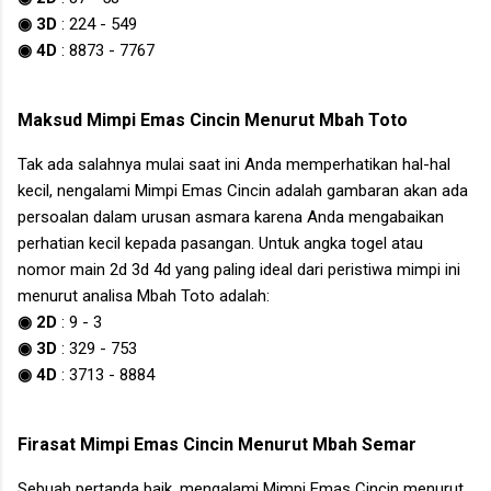
◉ 3D
:
224
-
549
◉ 4D
:
8873
-
7767
Maksud
Mimpi Emas Cincin
Menurut Mbah Toto
Tak ada salahnya mulai saat ini Anda memperhatikan hal-hal
kecil, nengalami
Mimpi Emas Cincin
adalah gambaran akan ada
persoalan dalam urusan asmara karena Anda mengabaikan
perhatian kecil kepada pasangan. Untuk angka togel atau
nomor main 2d 3d 4d yang paling ideal dari peristiwa mimpi ini
menurut analisa Mbah Toto adalah:
◉ 2D
:
9
-
3
◉ 3D
:
329
-
753
◉ 4D
:
3713
-
8884
Firasat
Mimpi Emas Cincin
Menurut Mbah Semar
Sebuah pertanda baik, mengalami
Mimpi Emas Cincin
menurut