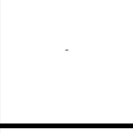
m
m
e
n
t
s