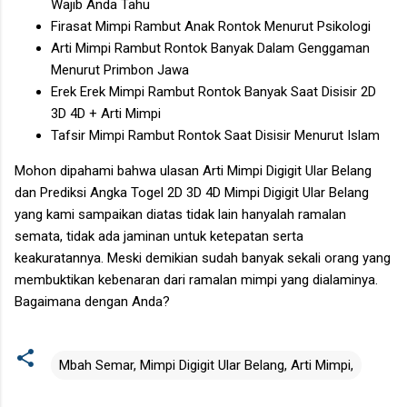
Wajib Anda Tahu
Firasat Mimpi Rambut Anak Rontok Menurut Psikologi
Arti Mimpi Rambut Rontok Banyak Dalam Genggaman
Menurut Primbon Jawa
Erek Erek Mimpi Rambut Rontok Banyak Saat Disisir 2D
3D 4D + Arti Mimpi
Tafsir Mimpi Rambut Rontok Saat Disisir Menurut Islam
Mohon dipahami bahwa ulasan Arti
Mimpi Digigit Ular Belang
dan Prediksi Angka Togel 2D 3D 4D
Mimpi Digigit Ular Belang
yang kami sampaikan diatas tidak lain hanyalah ramalan
semata, tidak ada jaminan untuk ketepatan serta
keakuratannya. Meski demikian sudah banyak sekali orang yang
membuktikan kebenaran dari ramalan mimpi yang dialaminya.
Bagaimana dengan Anda?
Mbah Semar, Mimpi Digigit Ular Belang, Arti Mimpi,