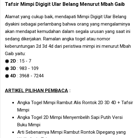
Tafsir
Mimpi Digigit Ular Belang
Menurut Mbah Gaib
Alamat yang cukup baik, mendapati
Mimpi Digigit Ular Belang
diyakini sebagai perlambang bahwa orang yang mengalaminya
akan mendapat kemudahan dalam segala urusan yang saat ini
sedang dikerjakan. Ramalan angka togel atau nomor
keberuntungan 2d 3d 4d dari peristiwa mimpi ini menurut Mbah
Gaib yaitu:
◉ 2D
:
15
-
7
◉ 3D
:
983
-
109
◉ 4D
:
3968
-
7244
ARTIKEL PILIHAN PEMBACA
:
Angka Togel Mimpi Rambut Alis Rontok 2D 3D 4D + Tafsir
Mimpi
Angka Togel 2D Mimpi Menyembelih Sapi Putih Versi
Buku Mimpi
Arti Sebenarnya Mimpi Rambut Rontok Dipegang yang