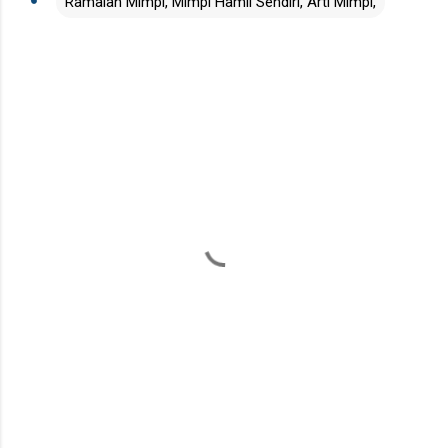
Ramalan Mimpi, Mimpi Hamil Sendiri, Arti Mimpi,
C
o
m
m
e
n
t
s