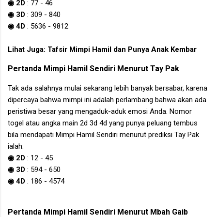
◉ 2D
:
77
-
46
◉ 3D
:
309
-
840
◉ 4D
:
5636
-
9812
Lihat Juga:
Tafsir Mimpi Hamil dan Punya Anak Kembar
Pertanda
Mimpi Hamil Sendiri
Menurut Tay Pak
Tak ada salahnya mulai sekarang lebih banyak bersabar, karena
dipercaya bahwa mimpi ini adalah perlambang bahwa akan ada
peristiwa besar yang mengaduk-aduk emosi Anda. Nomor
togel atau angka main 2d 3d 4d yang punya peluang tembus
bila mendapati
Mimpi Hamil Sendiri
menurut prediksi Tay Pak
ialah:
◉ 2D
:
12
-
45
◉ 3D
:
594
-
650
◉ 4D
:
186
-
4574
Pertanda
Mimpi Hamil Sendiri
Menurut Mbah Gaib