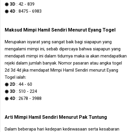
◉ 3D
:
42
-
839
◉ 4D
:
8475
-
6983
Maksud
Mimpi Hamil Sendiri
Menurut Eyang Togel
Merupakan isyarat yang sangat baik bagi siapapun yang
mengalami mimpi ini, sebab dipercaya bahwa siapapun yang
mendapati mimpi ini dalam tidurnya maka ia akan mendapatkan
rejeki dalam jumlah banyak. Nomor pasaran atau angka togel
2d 3d 4d jika mendapat
Mimpi Hamil Sendiri
menurut Eyang
Togel ialah:
◉ 2D
:
44
-
60
◉ 3D
:
510
-
224
◉ 4D
:
2678
-
3988
Arti
Mimpi Hamil Sendiri
Menurut Pak Tuntung
Dalam beberapa hari kedepan kedewasaan serta kesabaran