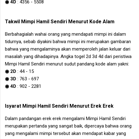
◉ 4D
:
4356
-
5508
Takwil
Mimpi Hamil Sendiri
Menurut Kode Alam
Berbahagialah wahai orang yang mendapati mimpi ini dalam
tidurnya, sebab diyakini bahwa mimpi ini merupakan gambaran
bahwa yang mengalaminya akan memperoleh jalan keluar dari
masalah yang dihadapinya. Angka togel 2d 3d 4d dari peristiwa
Mimpi Hamil Sendiri
menurut sudut pandang kode alam yakni:
◉ 2D
:
44
-
15
◉ 3D
:
763
-
697
◉ 4D
:
902
-
2281
Isyarat
Mimpi Hamil Sendiri
Menurut Erek Erek
Dalam pandangan erek erek mengalami
Mimpi Hamil Sendiri
merupakan pertanda yang sangat baik, dipercaya bahwa orang
yang mengalami mimpi tersebut akan mendapat kabar yang