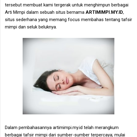
tersebut membuat kami tergerak untuk menghimpun berbagai
Arti Mimpi dalam sebuah situs bernama
ARTIMIMPI.MY.ID
,
situs sederhana yang memang focus membahas tentang tafsir
mimpi dan seluk beluknya.
Dalam pembahasannya artimimpi.my.id telah merangkum
berbagai tafsir mimpi dari sumber-sumber terpercaya; mulai