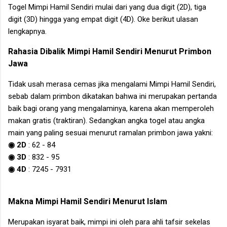
Togel
Mimpi Hamil Sendiri
mulai dari yang dua digit (2D), tiga
digit (3D) hingga yang empat digit (4D). Oke berikut ulasan
lengkapnya.
Rahasia Dibalik
Mimpi Hamil Sendiri
Menurut Primbon
Jawa
Tidak usah merasa cemas jika mengalami
Mimpi Hamil Sendiri
,
sebab dalam primbon dikatakan bahwa ini merupakan pertanda
baik bagi orang yang mengalaminya, karena akan memperoleh
makan gratis (traktiran). Sedangkan angka togel atau angka
main yang paling sesuai menurut ramalan primbon jawa yakni:
◉ 2D
:
62
-
84
◉ 3D
:
832
-
95
◉ 4D
:
7245
-
7931
Makna
Mimpi Hamil Sendiri
Menurut Islam
Merupakan isyarat baik, mimpi ini oleh para ahli tafsir sekelas