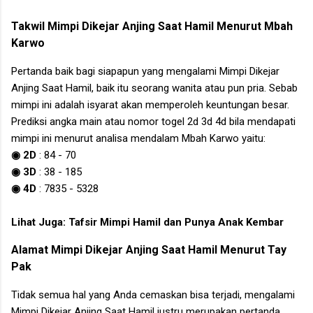
Takwil
Mimpi Dikejar Anjing Saat Hamil
Menurut Mbah
Karwo
Pertanda baik bagi siapapun yang mengalami
Mimpi Dikejar
Anjing Saat Hamil
, baik itu seorang wanita atau pun pria. Sebab
mimpi ini adalah isyarat akan memperoleh keuntungan besar.
Prediksi angka main atau nomor togel 2d 3d 4d bila mendapati
mimpi ini menurut analisa mendalam Mbah Karwo yaitu:
◉ 2D
:
84
-
70
◉ 3D
:
38
-
185
◉ 4D
:
7835
-
5328
Lihat Juga:
Tafsir Mimpi Hamil dan Punya Anak Kembar
Alamat
Mimpi Dikejar Anjing Saat Hamil
Menurut Tay
Pak
Tidak semua hal yang Anda cemaskan bisa terjadi, mengalami
Mimpi Dikejar Anjing Saat Hamil
justru merupakan pertanda