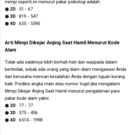
mimpi seperti ini menurut pakar psikologi adalah:
◉ 2D
:
51
-
67
◉ 3D
:
819
-
547
◉ 4D
:
635
-
5590
Arti
Mimpi Dikejar Anjing Saat Hamil
Menurut Kode
Alam
Tidak ada salahnya lebih berhati-hati dan waspada dalam
bertindak, sebab ada orang yang diam-diam mengawasi Anda
dan berusaha mencari kesalahan Anda dengan tujuan kurang
baik. Prediksi angka main atau nomor togel jika mengalami
Mimpi Dikejar Anjing Saat Hamil
menurut pengalaman para
pakar kode alam yakni:
◉ 2D
:
77
-
77
◉ 3D
:
375
-
456
◉ 4D
:
6514
-
1998