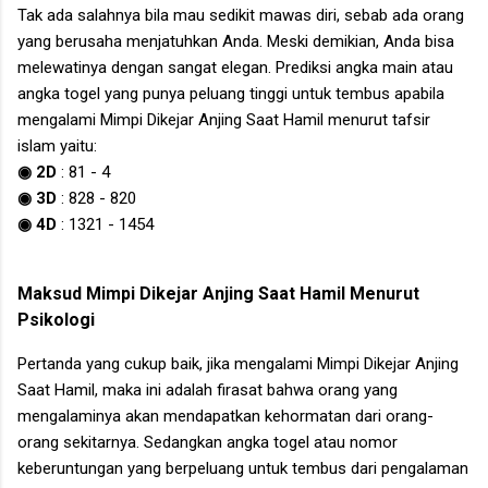
Tak ada salahnya bila mau sedikit mawas diri, sebab ada orang
yang berusaha menjatuhkan Anda. Meski demikian, Anda bisa
melewatinya dengan sangat elegan. Prediksi angka main atau
angka togel yang punya peluang tinggi untuk tembus apabila
mengalami
Mimpi Dikejar Anjing Saat Hamil
menurut tafsir
islam yaitu:
◉ 2D
:
81
-
4
◉ 3D
:
828
-
820
◉ 4D
:
1321
-
1454
Maksud
Mimpi Dikejar Anjing Saat Hamil
Menurut
Psikologi
Pertanda yang cukup baik, jika mengalami
Mimpi Dikejar Anjing
Saat Hamil
, maka ini adalah firasat bahwa orang yang
mengalaminya akan mendapatkan kehormatan dari orang-
orang sekitarnya. Sedangkan angka togel atau nomor
keberuntungan yang berpeluang untuk tembus dari pengalaman