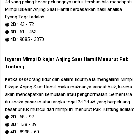
4d yang paling besar peluangnya untuk tembus bila mendapati
Mimpi Dikejar Anjing Saat Hamil
berdasarkan hasil analisa
Eyang Togel adalah:
◉ 2D
:
43
-
72
◉ 3D
:
61
-
463
◉ 4D
:
9085
-
3370
Isyarat
Mimpi Dikejar Anjing Saat Hamil
Menurut Pak
Tuntung
Ketika seseorang tidur dan dalam tidurnya ia mengalami
Mimpi
Dikejar Anjing Saat Hamil
, maka maknanya sangat baik, karena
akan mendapatkan kemuliaan atau penghormatan. Sementara
itu angka pasaran atau angka togel 2d 3d 4d yang berpeluang
besar untuk muncul dari mimpi ini menurut Pak Tuntung adalah:
◉ 2D
:
68
-
97
◉ 3D
:
138
-
39
◉ 4D
:
8998
-
60