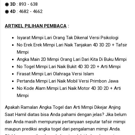
◉ 3D
:
893
-
638
◉ 4D
:
4682
-
4662
ARTIKEL PILIHAN PEMBACA
:
Isyarat Mimpi Lari Orang Tak Dikenal Versi Psikologi
No Erek Erek Mimpi Lari Naik Tanjakan 4D 3D 2D + Tafsir
Mimpi
Angka Main 2D Mimpi Orang Lari Dari Kita Di Buku Mimpi
No Togel Mimpi Lari Naik Bukit 4D 3D 2D + Arti Mimpi
Firasat Mimpi Lari Olahraga Versi Islam
Pertanda Mimpi Lari Naik Mobil Versi Primbon Jawa
No Kode Alam Mimpi Lari Naik Motor 4D 3D 2D + Arti
Mimpi
Apakah Ramalan Angka Togel dan Arti
Mimpi Dikejar Anjing
Saat Hamil
diatas bisa Anda pahami dengan jelas? Jika belum
dan Anda masih mempunyai pertanyaan seputar tafsir mimpi
maupun prediksi angka togel dari pengalaman mimpi Anda.