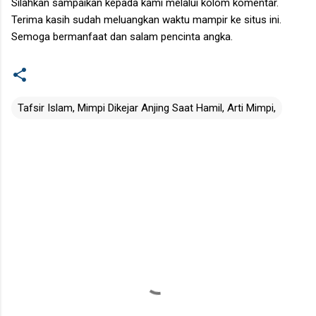
Silahkan sampaikan kepada kami melalui kolom komentar.
Terima kasih sudah meluangkan waktu mampir ke situs ini.
Semoga bermanfaat dan salam pencinta angka.
Tafsir Islam, Mimpi Dikejar Anjing Saat Hamil, Arti Mimpi,
C
o
m
m
e
n
t
s