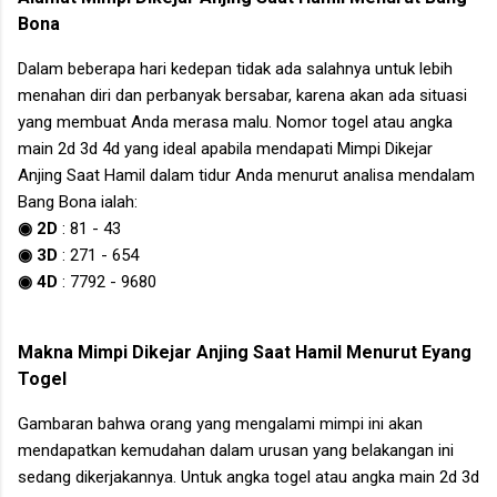
Bona
Dalam beberapa hari kedepan tidak ada salahnya untuk lebih
menahan diri dan perbanyak bersabar, karena akan ada situasi
yang membuat Anda merasa malu. Nomor togel atau angka
main 2d 3d 4d yang ideal apabila mendapati
Mimpi Dikejar
Anjing Saat Hamil
dalam tidur Anda menurut analisa mendalam
Bang Bona ialah:
◉ 2D
:
81
-
43
◉ 3D
:
271
-
654
◉ 4D
:
7792
-
9680
Makna
Mimpi Dikejar Anjing Saat Hamil
Menurut Eyang
Togel
Gambaran bahwa orang yang mengalami mimpi ini akan
mendapatkan kemudahan dalam urusan yang belakangan ini
sedang dikerjakannya. Untuk angka togel atau angka main 2d 3d