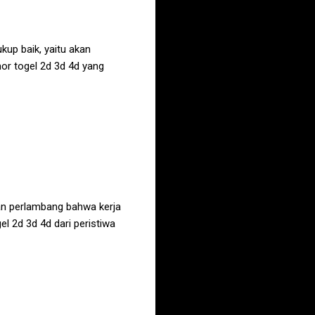
up baik, yaitu akan
r togel 2d 3d 4d yang
an perlambang bahwa kerja
 2d 3d 4d dari peristiwa