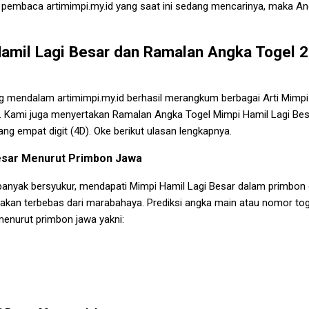
t pembaca artimimpi.my.id yang saat ini sedang mencarinya, maka A
amil Lagi Besar
dan Ramalan Angka Togel 2
ng mendalam artimimpi.my.id berhasil merangkum berbagai Arti
Mimpi
. Kami juga menyertakan Ramalan Angka Togel
Mimpi Hamil Lagi Be
 yang empat digit (4D). Oke berikut ulasan lengkapnya.
esar
Menurut Primbon Jawa
banyak bersyukur, mendapati
Mimpi Hamil Lagi Besar
dalam primbon 
kan terbebas dari marabahaya. Prediksi angka main atau nomor to
menurut primbon jawa yakni: