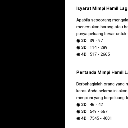
Isyarat
Mimpi Hamil Lag
Apabila seseorang mengal
menemukan barang atau ben
punya peluang besar untuk 
◉ 2D
:
39
-
97
◉ 3D
:
114
-
289
◉ 4D
:
517
-
2665
Pertanda
Mimpi Hamil L
Berbahagialah orang yang 
keras Anda selama ini akan
mimpi ini yang berpeluang 
◉ 2D
:
46
-
42
◉ 3D
:
549
-
667
◉ 4D
:
7545
-
4001