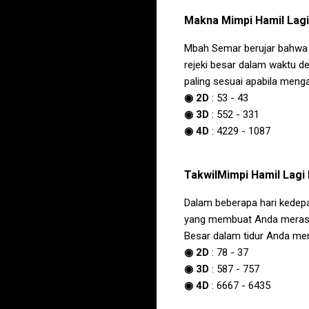
Makna
Mimpi Hamil Lag
Mbah Semar berujar bahw
rejeki besar dalam waktu d
paling sesuai apabila meng
◉ 2D
:
53
-
43
◉ 3D
:
552
-
331
◉ 4D
:
4229
-
1087
Takwil
Mimpi Hamil Lagi
Dalam beberapa hari kedepa
yang membuat Anda merasa 
Besar
dalam tidur Anda men
◉ 2D
:
78
-
37
◉ 3D
:
587
-
757
◉ 4D
:
6667
-
6435