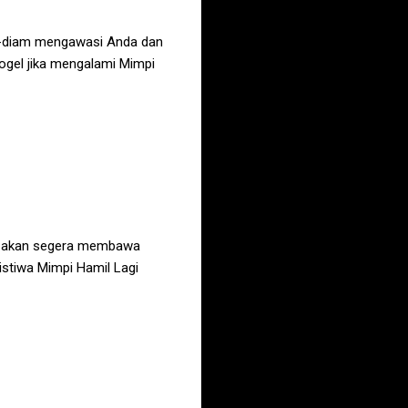
am-diam mengawasi Anda dan
ogel jika mengalami
Mimpi
da akan segera membawa
istiwa
Mimpi Hamil Lagi