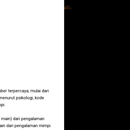
er terpercaya; mulai dari
menurut psikologi, kode
pi.
a main) dari pengalaman
ain dari pengalaman mimpi.