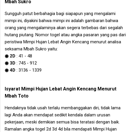
Mbah Sukro
Sungguh patut berbahagia bagi siapapun yang mengalami
mimpi ini, diyakini bahwa mimpi ini adalah gambaran bahwa
orang yang mengalaminya akan segera terbebas dari segalah
hutang piutang. Nomor togel atau angka pasaran yang pas dari
peristiwa
Mimpi Hujan Lebat Angin Kencang
menurut analisa
seksama Mbah Sukro yaitu:
◉ 2D
:
41
-
48
◉ 3D
:
745
-
912
◉ 4D
:
3136
-
1339
Isyarat
Mimpi Hujan Lebat Angin Kencang
Menurut
Mbah Toto
Hendaknya tidak usah terlalu membanggakan diri, tidak lama
lagi Anda akan mendapat sedikit kendala dalam urusan
pekerjaan, meski demikian semua bisa teratasi dengan baik.
Ramalan angka togel 2d 3d 4d bila mendapati
Mimpi Hujan