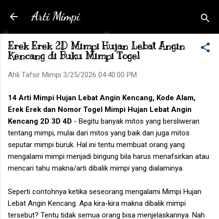
Skip to main content
Arti Mimpi
Erek Erek 2D Mimpi Hujan Lebat Angin
Kencang di Buku Mimpi Togel
Ahli Tafsir Mimpi
3/25/2026 04:40:00 PM
14 Arti
Mimpi Hujan Lebat Angin Kencang
, Kode Alam,
Erek Erek dan Nomor Togel
Mimpi Hujan Lebat Angin
Kencang
2D 3D 4D
- Begitu banyak mitos yang bersliweran
tentang mimpi, mulai dari mitos yang baik dan juga mitos
seputar mimpi buruk. Hal ini tentu membuat orang yang
mengalami mimpi menjadi bingung bila harus menafsirkan atau
mencari tahu makna/arti dibalik mimpi yang dialaminya.
Seperti contohnya ketika seseorang mengalami
Mimpi Hujan
Lebat Angin Kencang
. Apa kira-kira makna dibalik mimpi
tersebut? Tentu tidak semua orang bisa menjelaskannya. Nah