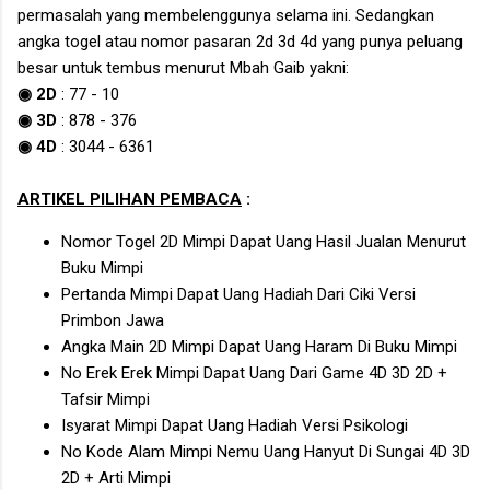
permasalah yang membelenggunya selama ini. Sedangkan
angka togel atau nomor pasaran 2d 3d 4d yang punya peluang
besar untuk tembus menurut Mbah Gaib yakni:
◉ 2D
:
77
-
10
◉ 3D
:
878
-
376
◉ 4D
:
3044
-
6361
ARTIKEL PILIHAN PEMBACA
:
Nomor Togel 2D Mimpi Dapat Uang Hasil Jualan Menurut
Buku Mimpi
Pertanda Mimpi Dapat Uang Hadiah Dari Ciki Versi
Primbon Jawa
Angka Main 2D Mimpi Dapat Uang Haram Di Buku Mimpi
No Erek Erek Mimpi Dapat Uang Dari Game 4D 3D 2D +
Tafsir Mimpi
Isyarat Mimpi Dapat Uang Hadiah Versi Psikologi
No Kode Alam Mimpi Nemu Uang Hanyut Di Sungai 4D 3D
2D + Arti Mimpi