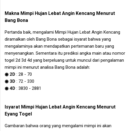
Makna
Mimpi Hujan Lebat Angin Kencang
Menurut
Bang Bona
Pertanda baik, mengalami
Mimpi Hujan Lebat Angin Kencang
diramalkan oleh Bang Bona sebagai isyarat bahwa yang
mengalaminya akan mendapatkan pertemanan baru yang
menyenangkan. Sementara itu prediksi angka main atau nomor
togel 2d 3d 4d yang berpeluang untuk muncul dari pengalaman
mimpi ini menurut analisa Bang Bona adalah:
◉ 2D
:
28
-
70
◉ 3D
:
72
-
330
◉ 4D
:
3830
-
2881
Isyarat
Mimpi Hujan Lebat Angin Kencang
Menurut
Eyang Togel
Gambaran bahwa orang yang mengalami mimpi ini akan