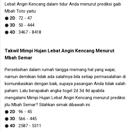
Lebat Angin Kencang
dalam tidur Anda menurut prediksi gaib
Mbah Toto yaitu:
◉ 2D
:
72
-
47
◉ 3D
:
50
-
444
◉ 4D
:
3467
-
8418
Takwil
Mimpi Hujan Lebat Angin Kencang
Menurut
Mbah Semar
Perselisihan dalam rumah tangga memang hal yang wajar,
namun demikian tidak ada salahnya bila setiap permasalahan di
komunikasikan dengan baik, supaya pasangan Anda tidak salah
paham. Lalu berapakah angka togel 2d 3d 4d apabila
mengalami
Mimpi Hujan Lebat Angin Kencang
menurut prediksi
jitu Mbah Semar? Silahkan simak dibawah ini:
◉ 2D
:
96
-
45
◉ 3D
:
566
-
445
◉ 4D
:
2587
-
5311