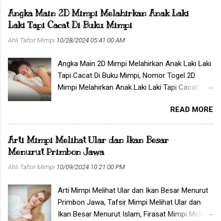
Angka Main 2D Mimpi Melahirkan Anak Laki
Laki Tapi Cacat Di Buku Mimpi
Ahli Tafsir Mimpi
10/28/2024 05:41:00 AM
Angka Main 2D Mimpi Melahirkan Anak Laki Laki
Tapi Cacat Di Buku Mimpi, Nomor Togel 2D
Mimpi Melahirkan Anak Laki Laki Tapi Cacat
Menurut Buku Mimpi, Erek Erek 2D Mimpi
READ MORE
Melahirkan Anak Laki Laki Tapi Cacat di Buku
Mimpi Togel, Kode Alam 2D Mimpi Melahirkan
Anak Laki Laki Tapi Cacat di Togel + Arti Mimpi,
Arti Mimpi Melihat Ular dan Ikan Besar
10 Rahasia Dibalik Mimpi Melahirkan Anak Laki
Menurut Primbon Jawa
Laki Tapi Cacat yang Jarang Diketahui, Takwil
Ahli Tafsir Mimpi
10/09/2024 10:21:00 PM
Mimpi Melahirkan Anak Laki Laki Tapi Cacat
Menurut Pendapat Para Ulama, Angka Togel 2D
Arti Mimpi Melihat Ular dan Ikan Besar Menurut
Mimpi Melahirkan Anak Laki Laki Tapi Cacat
Primbon Jawa, Tafsir Mimpi Melihat Ular dan
Versi Buku Mimpi, Arti Sebenarnya Mimpi
Ikan Besar Menurut Islam, Firasat Mimpi Melihat
Melahirkan Anak Laki Laki Tapi Cacat yang