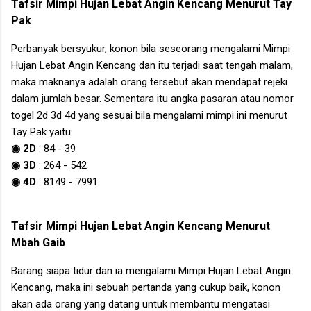
Tafsir
Mimpi Hujan Lebat Angin Kencang
Menurut Tay
Pak
Perbanyak bersyukur, konon bila seseorang mengalami
Mimpi
Hujan Lebat Angin Kencang
dan itu terjadi saat tengah malam,
maka maknanya adalah orang tersebut akan mendapat rejeki
dalam jumlah besar. Sementara itu angka pasaran atau nomor
togel 2d 3d 4d yang sesuai bila mengalami mimpi ini menurut
Tay Pak yaitu:
◉ 2D
:
84
-
39
◉ 3D
:
264
-
542
◉ 4D
:
8149
-
7991
Tafsir
Mimpi Hujan Lebat Angin Kencang
Menurut
Mbah Gaib
Barang siapa tidur dan ia mengalami
Mimpi Hujan Lebat Angin
Kencang
, maka ini sebuah pertanda yang cukup baik, konon
akan ada orang yang datang untuk membantu mengatasi