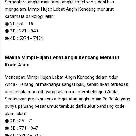
Sementara angka main atau angka togel yang ideal bila
mengalami
Mimpi Hujan Lebat Angin Kencang
menurut
kacamata psikologi ialah:
◉ 2D
:
51
-
16
◉ 3D
:
221
-
940
◉ 4D
:
5374
-
7454
Makna
Mimpi Hujan Lebat Angin Kencang
Menurut
Kode Alam
Mendapati
Mimpi Hujan Lebat Angin Kencang
dalam tidur
Anda? Tenang ini maknanya sangat baik, sebab akan terbebas
dari segala masalah yang selama ini membelenggu Anda.
Sedangkan prediksi angka togel atau angka main 2d 3d 4d yang
punya peluang besar untuk tembus dari sudut pandang kode
alam ialah:
◉ 2D
:
35
-
71
◉ 3D
:
771
-
947
◉ 4D
:
2267
-
5356