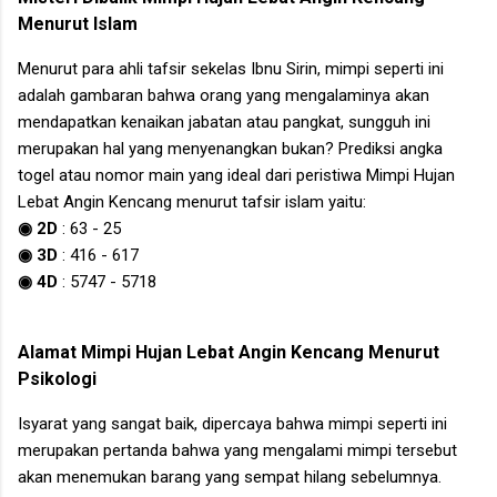
Menurut Islam
Menurut para ahli tafsir sekelas Ibnu Sirin, mimpi seperti ini
adalah gambaran bahwa orang yang mengalaminya akan
mendapatkan kenaikan jabatan atau pangkat, sungguh ini
merupakan hal yang menyenangkan bukan? Prediksi angka
togel atau nomor main yang ideal dari peristiwa
Mimpi Hujan
Lebat Angin Kencang
menurut tafsir islam yaitu:
◉ 2D
:
63
-
25
◉ 3D
:
416
-
617
◉ 4D
:
5747
-
5718
Alamat
Mimpi Hujan Lebat Angin Kencang
Menurut
Psikologi
Isyarat yang sangat baik, dipercaya bahwa mimpi seperti ini
merupakan pertanda bahwa yang mengalami mimpi tersebut
akan menemukan barang yang sempat hilang sebelumnya.