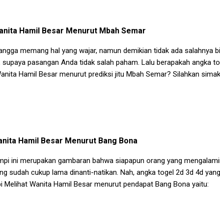
anita Hamil Besar
Menurut Mbah Semar
angga memang hal yang wajar, namun demikian tidak ada salahnya bi
 supaya pasangan Anda tidak salah paham. Lalu berapakah angka tog
anita Hamil Besar
menurut prediksi jitu Mbah Semar? Silahkan simak 
anita Hamil Besar
Menurut Bang Bona
mimpi ini merupakan gambaran bahwa siapapun orang yang mengalam
udah cukup lama dinanti-natikan. Nah, angka togel 2d 3d 4d yang 
i Melihat Wanita Hamil Besar
menurut pendapat Bang Bona yaitu: