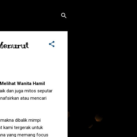
 Menurut
Melihat Wanita Hamil
aik dan juga mitos seputar
nafsirkan atau mencari
a makna dibalik mimpi
t kami tergerak untuk
hana yang memang focus