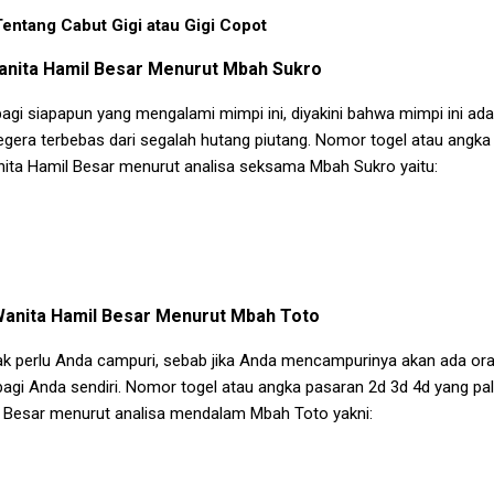
Tentang Cabut Gigi atau Gigi Copot
anita Hamil Besar
Menurut Mbah Sukro
agi siapapun yang mengalami mimpi ini, diyakini bahwa mimpi ini a
era terbebas dari segalah hutang piutang. Nomor togel atau angka 
ita Hamil Besar
menurut analisa seksama Mbah Sukro yaitu:
Wanita Hamil Besar
Menurut Mbah Toto
idak perlu Anda campuri, sebab jika Anda mencampurinya akan ada o
agi Anda sendiri. Nomor togel atau angka pasaran 2d 3d 4d yang pal
 Besar
menurut analisa mendalam Mbah Toto yakni: