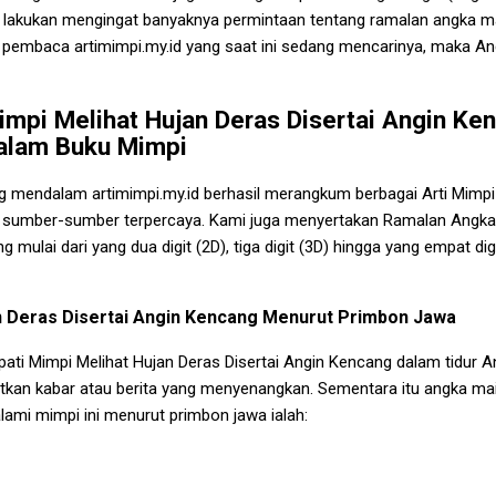
mi lakukan mengingat banyaknya permintaan tentang ramalan angka m
t pembaca artimimpi.my.id yang saat ini sedang mencarinya, maka A
impi Melihat Hujan Deras Disertai Angin Ke
alam Buku Mimpi
ng mendalam artimimpi.my.id berhasil merangkum berbagai Arti
Mimpi
 sumber-sumber terpercaya. Kami juga menyertakan Ramalan Angk
ng
mulai dari yang dua digit (2D), tiga digit (3D) hingga yang empat dig
n Deras Disertai Angin Kencang
Menurut Primbon Jawa
pati
Mimpi Melihat Hujan Deras Disertai Angin Kencang
dalam tidur 
an kabar atau berita yang menyenangkan. Sementara itu angka mai
alami mimpi ini menurut primbon jawa ialah: