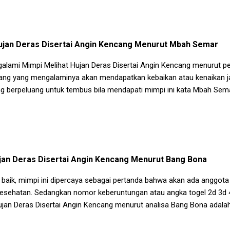
ujan Deras Disertai Angin Kencang
Menurut Mbah Semar
galami
Mimpi Melihat Hujan Deras Disertai Angin Kencang
menurut p
ng yang mengalaminya akan mendapatkan kebaikan atau kenaikan jab
g berpeluang untuk tembus bila mendapati mimpi ini kata Mbah Sema
jan Deras Disertai Angin Kencang
Menurut Bang Bona
 baik, mimpi ini dipercaya sebagai pertanda bahwa akan ada anggot
 kesehatan. Sedangkan nomor keberuntungan atau angka togel 2d 3d 
ujan Deras Disertai Angin Kencang
menurut analisa Bang Bona adalah