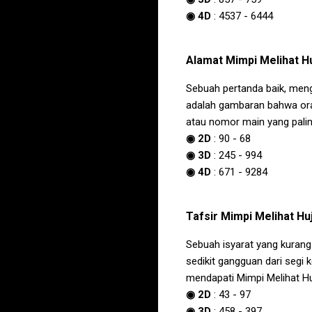
◉ 4D
:
4537
-
6444
Alamat
Mimpi Melihat H
Sebuah pertanda baik, men
adalah gambaran bahwa ora
atau nomor main yang palin
◉ 2D
:
90
-
68
◉ 3D
:
245
-
994
◉ 4D
:
671
-
9284
Tafsir
Mimpi Melihat Hu
Sebuah isyarat yang kurang
sedikit gangguan dari segi
mendapati
Mimpi Melihat H
◉ 2D
:
43
-
97
◉ 3D
:
458
-
397