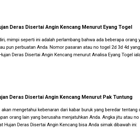
ujan Deras Disertai Angin Kencang
Menurut Eyang Togel
 diri, mimpi seperti ini adalah perlambang bahwa ada beberapa oran
 atau pun perbuatan Anda. Nomor pasaran atau no togel 2d 3d 4d yan
Hujan Deras Disertai Angin Kencang
menurut Analisa Eyang Togel ial
ujan Deras Disertai Angin Kencang
Menurut Pak Tuntung
akan mengetahui kebenaran dari kabar buruk yang beredar tentang dir
apan orang lain yang berusaha menjatuhkan Anda. Angka jitu atau no
at Hujan Deras Disertai Angin Kencang
bisa Anda simak dibawah ini: