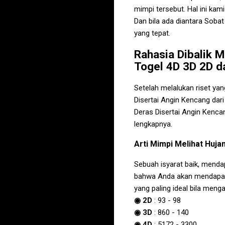
mimpi tersebut. Hal ini ka
Dan bila ada diantara Soba
yang tepat.
Rahasia Dibalik
M
Togel 4D 3D 2D d
Setelah melalukan riset ya
Disertai Angin Kencang
dari
Deras Disertai Angin Kenca
lengkapnya.
Arti
Mimpi Melihat Huja
Sebuah isyarat baik, menda
bahwa Anda akan mendapatk
yang paling ideal bila meng
◉ 2D
:
93
-
98
◉ 3D
:
860
-
140
◉ 4D
:
5172
-
3300