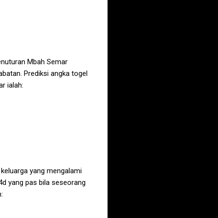
enuturan Mbah Semar
atan. Prediksi angka togel
r ialah:
a keluarga yang mengalami
4d yang pas bila seseorang
: