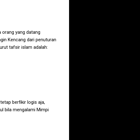
a orang yang datang
ngin Kencang
dari penuturan
rut tafsir islam adalah:
tap berfikir logis aja,
ul bila mengalami
Mimpi