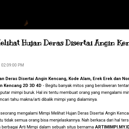
Skip to main content
elihat Hujan Deras Disertai Angin Ke
 02:09:00 PM
an Deras Disertai Angin Kencang
, Kode Alam, Erek Erek dan N
in Kencang
2D 3D 4D
- Begitu banyak mitos yang bersliweran tentan
eputar mimpi buruk. Hal ini tentu membuat orang yang mengalami mim
cari tahu makna/arti dibalik mimpi yang dialaminya.
seseorang mengalami
Mimpi Melihat Hujan Deras Disertai Angin Kenc
ntu tidak semua orang bisa menjelaskannya. Nah berkaca dari hal t
 berbagai Arti Mimpi dalam sebuah situs bernama
ARTIMIMPI.MY.I