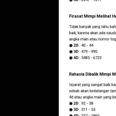
Firasat
Mimpi Melihat H
Tidak banyak yang tahu b
baik, karena akan ada saud
angka main atau nomor toge
◉ 2D
:
40
-
44
◉ 3D
:
479
-
990
◉ 4D
:
5485
-
6723
Rahasia Dibalik
Mimpi Me
Isyarat yang sangat baik b
sebab akan kedatangan tam
4d atau angka main yang b
◉ 2D
:
92
-
38
◉ 3D
:
311
-
55
◉ 4D
:
357
-
1860