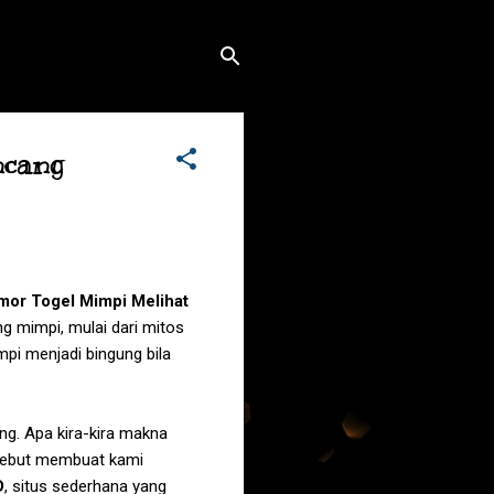
ncang
omor Togel
Mimpi Melihat
g mimpi, mulai dari mitos
pi menjadi bingung bila
ang
. Apa kira-kira makna
ersebut membuat kami
D
, situs sederhana yang