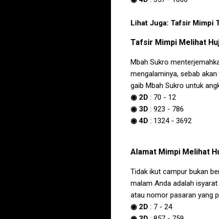
Lihat Juga:
Tafsir Mimpi 
Tafsir
Mimpi Melihat Hu
Mbah Sukro menterjemahk
mengalaminya, sebab akan 
gaib Mbah Sukro untuk angk
◉ 2D
:
70
-
12
◉ 3D
:
923
-
786
◉ 4D
:
1324
-
3692
Alamat
Mimpi Melihat H
Tidak ikut campur bukan ber
malam Anda adalah isyarat 
atau nomor pasaran yang pa
◉ 2D
:
7
-
24
◉ 3D
:
857
-
759