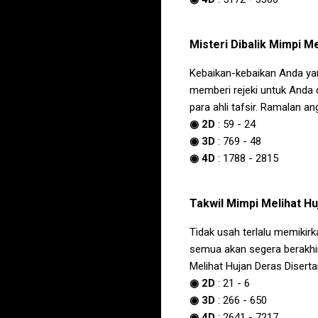
Misteri Dibalik
Mimpi Me
Kebaikan-kebaikan Anda ya
memberi rejeki untuk Anda 
para ahli tafsir. Ramalan an
◉ 2D
:
59
-
24
◉ 3D
:
769
-
48
◉ 4D
:
1788
-
2815
Takwil
Mimpi Melihat Hu
Tidak usah terlalu memikirka
semua akan segera berakhir
Melihat Hujan Deras Disert
◉ 2D
:
21
-
6
◉ 3D
:
266
-
650
◉ 4D
:
2641
-
7217