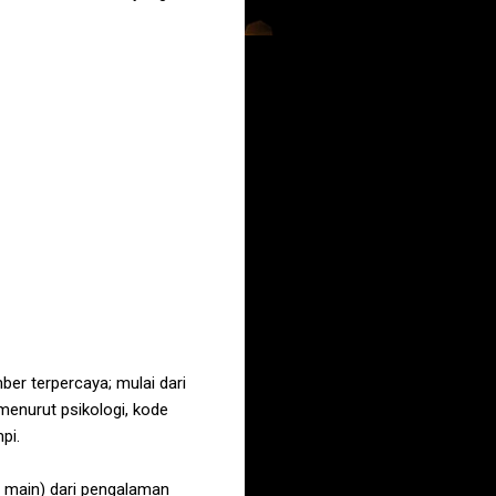
er terpercaya; mulai dari
menurut psikologi, kode
pi.
a main) dari pengalaman