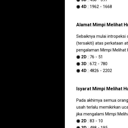
◉ 4D
:
1962
-
1668
Alamat
Mimpi Melihat H
Sebaiknya mulai intropeksi
(tersakiti) atas perkataan
pengalaman
Mimpi Melihat 
◉ 2D
:
76
-
51
◉ 3D
:
672
-
780
◉ 4D
:
4826
-
2202
Isyarat
Mimpi Melihat H
Pada akhirnya semua orang 
usah terlalu memikirkan uc
jika mengalami
Mimpi Melih
◉ 2D
:
83
-
10
◉ 3D
:
498
-
195