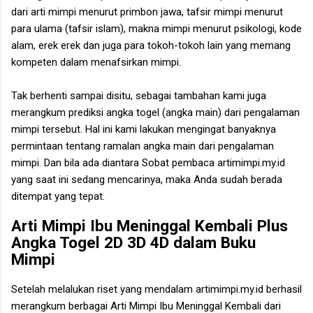
dari arti mimpi menurut primbon jawa, tafsir mimpi menurut
para ulama (tafsir islam), makna mimpi menurut psikologi, kode
alam, erek erek dan juga para tokoh-tokoh lain yang memang
kompeten dalam menafsirkan mimpi.
Tak berhenti sampai disitu, sebagai tambahan kami juga
merangkum prediksi angka togel (angka main) dari pengalaman
mimpi tersebut. Hal ini kami lakukan mengingat banyaknya
permintaan tentang ramalan angka main dari pengalaman
mimpi. Dan bila ada diantara Sobat pembaca artimimpi.my.id
yang saat ini sedang mencarinya, maka Anda sudah berada
ditempat yang tepat.
Arti
Mimpi Ibu Meninggal Kembali
Plus
Angka Togel 2D 3D 4D dalam Buku
Mimpi
Setelah melalukan riset yang mendalam artimimpi.my.id berhasil
merangkum berbagai Arti
Mimpi Ibu Meninggal Kembali
dari