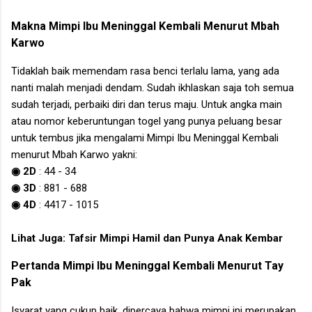
Makna
Mimpi Ibu Meninggal Kembali
Menurut Mbah
Karwo
Tidaklah baik memendam rasa benci terlalu lama, yang ada
nanti malah menjadi dendam. Sudah ikhlaskan saja toh semua
sudah terjadi, perbaiki diri dan terus maju. Untuk angka main
atau nomor keberuntungan togel yang punya peluang besar
untuk tembus jika mengalami
Mimpi Ibu Meninggal Kembali
menurut Mbah Karwo yakni:
◉ 2D
:
44
-
34
◉ 3D
:
881
-
688
◉ 4D
:
4417
-
1015
Lihat Juga:
Tafsir Mimpi Hamil dan Punya Anak Kembar
Pertanda
Mimpi Ibu Meninggal Kembali
Menurut Tay
Pak
Isyarat yang cukup baik, dipercaya bahwa mimpi ini merupakan