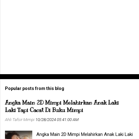
Popular posts from this blog
Angka Main 2D Mimpi Melahirkan Anak Laki
Laki Tapi Cacat Di Buku Mimpi
Ahli Tafsir Mimpi
10/28/2024 05:41:00 AM
Angka Main 2D Mimpi Melahirkan Anak Laki Laki