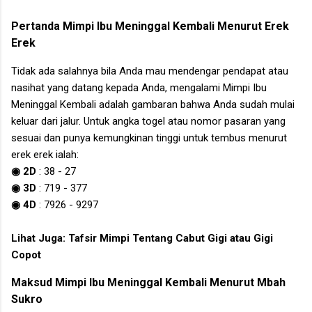
Pertanda
Mimpi Ibu Meninggal Kembali
Menurut Erek
Erek
Tidak ada salahnya bila Anda mau mendengar pendapat atau
nasihat yang datang kepada Anda, mengalami
Mimpi Ibu
Meninggal Kembali
adalah gambaran bahwa Anda sudah mulai
keluar dari jalur. Untuk angka togel atau nomor pasaran yang
sesuai dan punya kemungkinan tinggi untuk tembus menurut
erek erek ialah:
◉ 2D
:
38
-
27
◉ 3D
:
719
-
377
◉ 4D
:
7926
-
9297
Lihat Juga:
Tafsir Mimpi Tentang Cabut Gigi atau Gigi
Copot
Maksud
Mimpi Ibu Meninggal Kembali
Menurut Mbah
Sukro