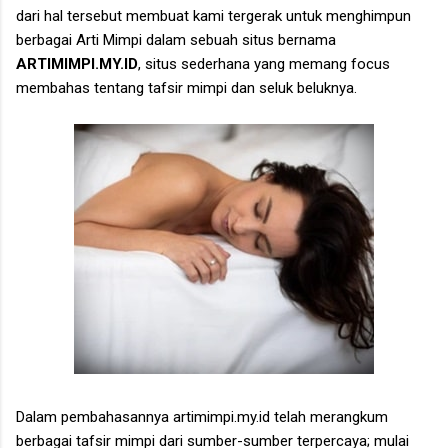
dari hal tersebut membuat kami tergerak untuk menghimpun
berbagai Arti Mimpi dalam sebuah situs bernama
ARTIMIMPI.MY.ID
, situs sederhana yang memang focus
membahas tentang tafsir mimpi dan seluk beluknya.
Dalam pembahasannya artimimpi.my.id telah merangkum
berbagai tafsir mimpi dari sumber-sumber terpercaya; mulai