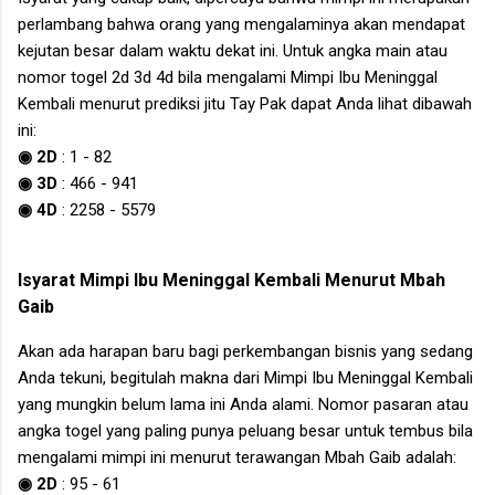
perlambang bahwa orang yang mengalaminya akan mendapat
kejutan besar dalam waktu dekat ini. Untuk angka main atau
nomor togel 2d 3d 4d bila mengalami
Mimpi Ibu Meninggal
Kembali
menurut prediksi jitu Tay Pak dapat Anda lihat dibawah
ini:
◉ 2D
:
1
-
82
◉ 3D
:
466
-
941
◉ 4D
:
2258
-
5579
Isyarat
Mimpi Ibu Meninggal Kembali
Menurut Mbah
Gaib
Akan ada harapan baru bagi perkembangan bisnis yang sedang
Anda tekuni, begitulah makna dari
Mimpi Ibu Meninggal Kembali
yang mungkin belum lama ini Anda alami. Nomor pasaran atau
angka togel yang paling punya peluang besar untuk tembus bila
mengalami mimpi ini menurut terawangan Mbah Gaib adalah:
◉ 2D
:
95
-
61