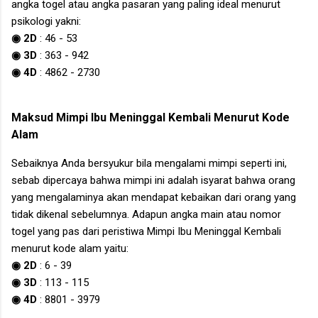
angka togel atau angka pasaran yang paling ideal menurut
psikologi yakni:
◉ 2D
:
46
-
53
◉ 3D
:
363
-
942
◉ 4D
:
4862
-
2730
Maksud
Mimpi Ibu Meninggal Kembali
Menurut Kode
Alam
Sebaiknya Anda bersyukur bila mengalami mimpi seperti ini,
sebab dipercaya bahwa mimpi ini adalah isyarat bahwa orang
yang mengalaminya akan mendapat kebaikan dari orang yang
tidak dikenal sebelumnya. Adapun angka main atau nomor
togel yang pas dari peristiwa
Mimpi Ibu Meninggal Kembali
menurut kode alam yaitu:
◉ 2D
:
6
-
39
◉ 3D
:
113
-
115
◉ 4D
:
8801
-
3979