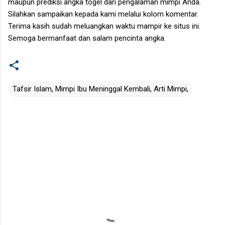
maupun prediksi angka togel dari pengalaman mimpi Anda.
Silahkan sampaikan kepada kami melalui kolom komentar.
Terima kasih sudah meluangkan waktu mampir ke situs ini.
Semoga bermanfaat dan salam pencinta angka.
Tafsir Islam, Mimpi Ibu Meninggal Kembali, Arti Mimpi,
C
o
m
m
e
n
t
s