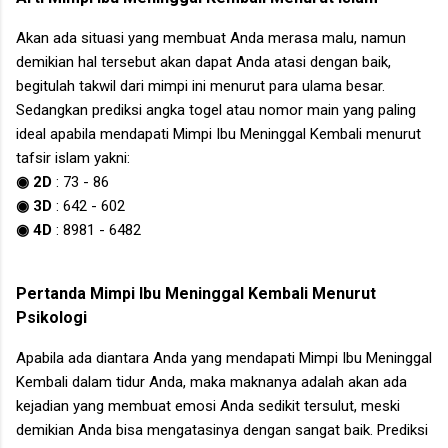
Akan ada situasi yang membuat Anda merasa malu, namun
demikian hal tersebut akan dapat Anda atasi dengan baik,
begitulah takwil dari mimpi ini menurut para ulama besar.
Sedangkan prediksi angka togel atau nomor main yang paling
ideal apabila mendapati
Mimpi Ibu Meninggal Kembali
menurut
tafsir islam yakni:
◉ 2D
:
73
-
86
◉ 3D
:
642
-
602
◉ 4D
:
8981
-
6482
Pertanda
Mimpi Ibu Meninggal Kembali
Menurut
Psikologi
Apabila ada diantara Anda yang mendapati
Mimpi Ibu Meninggal
Kembali
dalam tidur Anda, maka maknanya adalah akan ada
kejadian yang membuat emosi Anda sedikit tersulut, meski
demikian Anda bisa mengatasinya dengan sangat baik. Prediksi