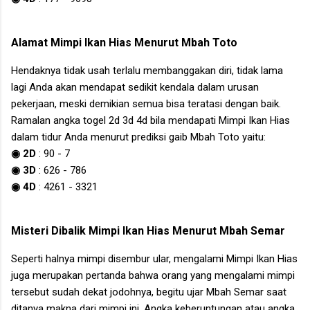
Alamat
Mimpi Ikan Hias
Menurut Mbah Toto
Hendaknya tidak usah terlalu membanggakan diri, tidak lama
lagi Anda akan mendapat sedikit kendala dalam urusan
pekerjaan, meski demikian semua bisa teratasi dengan baik.
Ramalan angka togel 2d 3d 4d bila mendapati
Mimpi Ikan Hias
dalam tidur Anda menurut prediksi gaib Mbah Toto yaitu:
◉ 2D
:
90
-
7
◉ 3D
:
626
-
786
◉ 4D
:
4261
-
3321
Misteri Dibalik
Mimpi Ikan Hias
Menurut Mbah Semar
Seperti halnya mimpi disembur ular, mengalami
Mimpi Ikan Hias
juga merupakan pertanda bahwa orang yang mengalami mimpi
tersebut sudah dekat jodohnya, begitu ujar Mbah Semar saat
ditanya makna dari mimpi ini. Angka keberuntungan atau angka