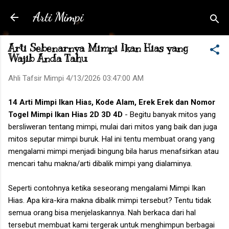
Skip to main content
Arti Mimpi
Arti Sebenarnya Mimpi Ikan Hias yang
Wajib Anda Tahu
Ahli Tafsir Mimpi
4/13/2026 03:47:00 AM
14 Arti
Mimpi Ikan Hias
, Kode Alam, Erek Erek dan Nomor
Togel
Mimpi Ikan Hias
2D 3D 4D
- Begitu banyak mitos yang
bersliweran tentang mimpi, mulai dari mitos yang baik dan juga
mitos seputar mimpi buruk. Hal ini tentu membuat orang yang
mengalami mimpi menjadi bingung bila harus menafsirkan atau
mencari tahu makna/arti dibalik mimpi yang dialaminya.
Seperti contohnya ketika seseorang mengalami
Mimpi Ikan
Hias
. Apa kira-kira makna dibalik mimpi tersebut? Tentu tidak
semua orang bisa menjelaskannya. Nah berkaca dari hal
tersebut membuat kami tergerak untuk menghimpun berbagai