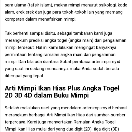
para ulama (tafsir islam), makna mimpi menurut psikologi, kode
alam, erek erek dan juga para tokoh-tokoh lain yang memang
kompeten dalam menafsirkan mimpi.
Tak berhenti sampai disitu, sebagai tambahan kami juga
merangkum prediksi angka togel (angka main) dari pengalaman
mimpi tersebut. Hal ini kami lakukan mengingat banyaknya
permintaan tentang ramalan angka main dari pengalaman
mimpi. Dan bila ada diantara Sobat pembaca artimimpi.my.id
yang saat ini sedang mencarinya, maka Anda sudah berada
ditempat yang tepat.
Arti
Mimpi Ikan Hias
Plus Angka Togel
2D 3D 4D dalam Buku Mimpi
Setelah melalukan riset yang mendalam artimimpi.my.id berhasil
merangkum berbagai Arti
Mimpi Ikan Hias
dari sumber-sumber
terpercaya. Kami juga menyertakan Ramalan Angka Togel
Mimpi Ikan Hias
mulai dari yang dua digit (2D), tiga digit (3D)