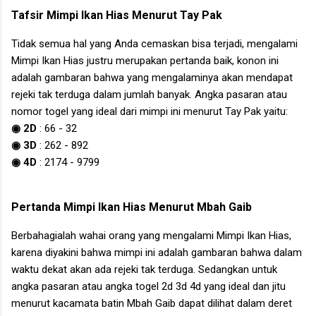
Tafsir
Mimpi Ikan Hias
Menurut Tay Pak
Tidak semua hal yang Anda cemaskan bisa terjadi, mengalami
Mimpi Ikan Hias
justru merupakan pertanda baik, konon ini
adalah gambaran bahwa yang mengalaminya akan mendapat
rejeki tak terduga dalam jumlah banyak. Angka pasaran atau
nomor togel yang ideal dari mimpi ini menurut Tay Pak yaitu:
◉ 2D
:
66
-
32
◉ 3D
:
262
-
892
◉ 4D
:
2174
-
9799
Pertanda
Mimpi Ikan Hias
Menurut Mbah Gaib
Berbahagialah wahai orang yang mengalami
Mimpi Ikan Hias
,
karena diyakini bahwa mimpi ini adalah gambaran bahwa dalam
waktu dekat akan ada rejeki tak terduga. Sedangkan untuk
angka pasaran atau angka togel 2d 3d 4d yang ideal dan jitu
menurut kacamata batin Mbah Gaib dapat dilihat dalam deret