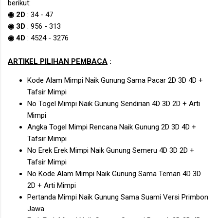
berikut:
◉ 2D
:
34
-
47
◉ 3D
:
956
-
313
◉ 4D
:
4524
-
3276
ARTIKEL PILIHAN PEMBACA
:
Kode Alam Mimpi Naik Gunung Sama Pacar 2D 3D 4D +
Tafsir Mimpi
No Togel Mimpi Naik Gunung Sendirian 4D 3D 2D + Arti
Mimpi
Angka Togel Mimpi Rencana Naik Gunung 2D 3D 4D +
Tafsir Mimpi
No Erek Erek Mimpi Naik Gunung Semeru 4D 3D 2D +
Tafsir Mimpi
No Kode Alam Mimpi Naik Gunung Sama Teman 4D 3D
2D + Arti Mimpi
Pertanda Mimpi Naik Gunung Sama Suami Versi Primbon
Jawa