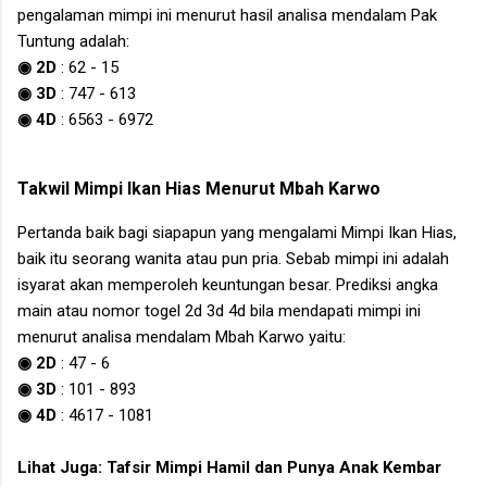
pengalaman mimpi ini menurut hasil analisa mendalam Pak
Tuntung adalah:
◉ 2D
:
62
-
15
◉ 3D
:
747
-
613
◉ 4D
:
6563
-
6972
Takwil
Mimpi Ikan Hias
Menurut Mbah Karwo
Pertanda baik bagi siapapun yang mengalami
Mimpi Ikan Hias
,
baik itu seorang wanita atau pun pria. Sebab mimpi ini adalah
isyarat akan memperoleh keuntungan besar. Prediksi angka
main atau nomor togel 2d 3d 4d bila mendapati mimpi ini
menurut analisa mendalam Mbah Karwo yaitu:
◉ 2D
:
47
-
6
◉ 3D
:
101
-
893
◉ 4D
:
4617
-
1081
Lihat Juga:
Tafsir Mimpi Hamil dan Punya Anak Kembar