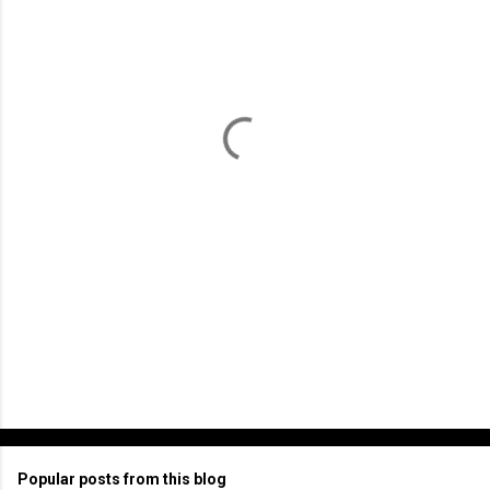
m
e
n
t
s
Popular posts from this blog