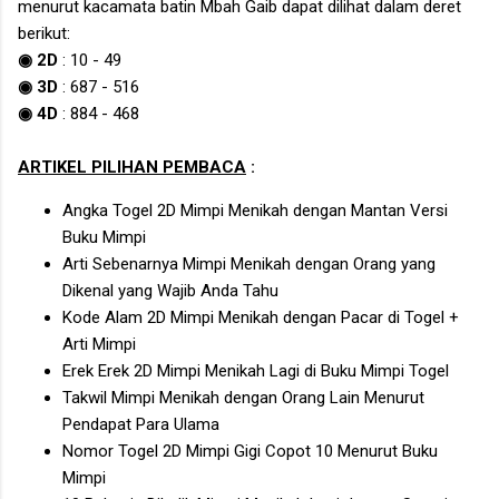
menurut kacamata batin Mbah Gaib dapat dilihat dalam deret
berikut:
◉ 2D
:
10
-
49
◉ 3D
:
687
-
516
◉ 4D
:
884
-
468
ARTIKEL PILIHAN PEMBACA
:
Angka Togel 2D Mimpi Menikah dengan Mantan Versi
Buku Mimpi
Arti Sebenarnya Mimpi Menikah dengan Orang yang
Dikenal yang Wajib Anda Tahu
Kode Alam 2D Mimpi Menikah dengan Pacar di Togel +
Arti Mimpi
Erek Erek 2D Mimpi Menikah Lagi di Buku Mimpi Togel
Takwil Mimpi Menikah dengan Orang Lain Menurut
Pendapat Para Ulama
Nomor Togel 2D Mimpi Gigi Copot 10 Menurut Buku
Mimpi