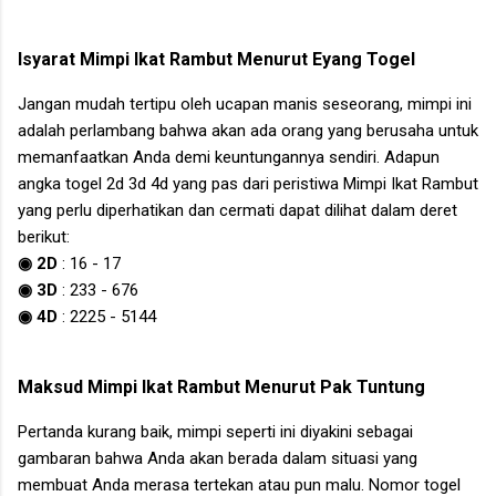
Isyarat
Mimpi Ikat Rambut
Menurut Eyang Togel
Jangan mudah tertipu oleh ucapan manis seseorang, mimpi ini
adalah perlambang bahwa akan ada orang yang berusaha untuk
memanfaatkan Anda demi keuntungannya sendiri. Adapun
angka togel 2d 3d 4d yang pas dari peristiwa
Mimpi Ikat Rambut
yang perlu diperhatikan dan cermati dapat dilihat dalam deret
berikut:
◉ 2D
:
16
-
17
◉ 3D
:
233
-
676
◉ 4D
:
2225
-
5144
Maksud
Mimpi Ikat Rambut
Menurut Pak Tuntung
Pertanda kurang baik, mimpi seperti ini diyakini sebagai
gambaran bahwa Anda akan berada dalam situasi yang
membuat Anda merasa tertekan atau pun malu. Nomor togel