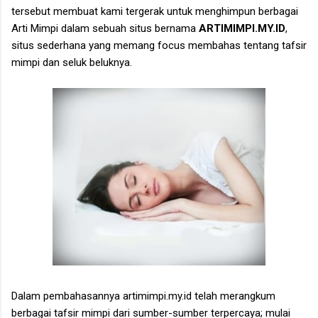
tersebut membuat kami tergerak untuk menghimpun berbagai
Arti Mimpi dalam sebuah situs bernama
ARTIMIMPI.MY.ID
,
situs sederhana yang memang focus membahas tentang tafsir
mimpi dan seluk beluknya.
Dalam pembahasannya artimimpi.my.id telah merangkum
berbagai tafsir mimpi dari sumber-sumber terpercaya; mulai