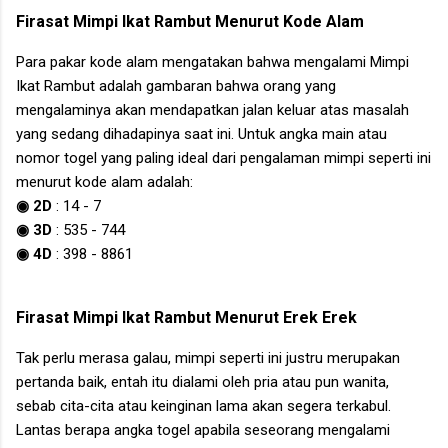
Firasat
Mimpi Ikat Rambut
Menurut Kode Alam
Para pakar kode alam mengatakan bahwa mengalami
Mimpi
Ikat Rambut
adalah gambaran bahwa orang yang
mengalaminya akan mendapatkan jalan keluar atas masalah
yang sedang dihadapinya saat ini. Untuk angka main atau
nomor togel yang paling ideal dari pengalaman mimpi seperti ini
menurut kode alam adalah:
◉ 2D
:
14
-
7
◉ 3D
:
535
-
744
◉ 4D
:
398
-
8861
Firasat
Mimpi Ikat Rambut
Menurut Erek Erek
Tak perlu merasa galau, mimpi seperti ini justru merupakan
pertanda baik, entah itu dialami oleh pria atau pun wanita,
sebab cita-cita atau keinginan lama akan segera terkabul.
Lantas berapa angka togel apabila seseorang mengalami