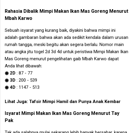
Rahasia Dibalik
Mimpi Makan Ikan Mas Goreng
Menurut
Mbah Karwo
Sebuah isyarat yang kurang baik, diyakini bahwa mimpi ini
adalah gambaran bahwa akan ada sedikit kendala dalam urusan
rumah tangga, meski begitu akan segera berlalu. Nomor main
atau angka jitu togel 2d 3d 4d untuk peristiwa
Mimpi Makan Ikan
Mas Goreng
menurut pengelihatan gaib Mbah Karwo dapat
Anda lihat dibawah:
◉ 2D
:
87
-
77
◉ 3D
:
200
-
539
◉ 4D
:
1147
-
513
Lihat Juga:
Tafsir Mimpi Hamil dan Punya Anak Kembar
Isyarat
Mimpi Makan Ikan Mas Goreng
Menurut Tay
Pak
Tak ada salahnya mulai sekarang lebih banyak bersabar, karena