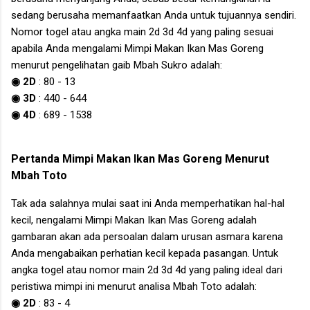
sedang berusaha memanfaatkan Anda untuk tujuannya sendiri.
Nomor togel atau angka main 2d 3d 4d yang paling sesuai
apabila Anda mengalami
Mimpi Makan Ikan Mas Goreng
menurut pengelihatan gaib Mbah Sukro adalah:
◉ 2D
:
80
-
13
◉ 3D
:
440
-
644
◉ 4D
:
689
-
1538
Pertanda
Mimpi Makan Ikan Mas Goreng
Menurut
Mbah Toto
Tak ada salahnya mulai saat ini Anda memperhatikan hal-hal
kecil, nengalami
Mimpi Makan Ikan Mas Goreng
adalah
gambaran akan ada persoalan dalam urusan asmara karena
Anda mengabaikan perhatian kecil kepada pasangan. Untuk
angka togel atau nomor main 2d 3d 4d yang paling ideal dari
peristiwa mimpi ini menurut analisa Mbah Toto adalah:
◉ 2D
:
83
-
4