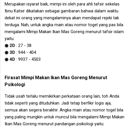
Merupakan isyarat baik, mimpi ini oleh para ahli tafsir sekelas
Ibnu Katsir dikatakan sebagai gambaran bahwa dalam waktu
dekat ini orang yang mengalaminya akan mendapat rejeki tak
terduga. Nah, untuk angka main atau nomor togel yang pas bila
mengalami
Mimpi Makan Ikan Mas Goreng
menurut tafsir islam
yaitu:
◉ 2D
:
27
-
38
◉ 3D
:
944
-
404
◉ 4D
:
9937
-
4503
Firasat
Mimpi Makan Ikan Mas Goreng
Menurut
Psikologi
Tidak usah terlalu memikirkan perkataan orang lain, toh Anda
tidak seperti yang dituduhkan. Jadi tetap berfikir logis aja,
semua akan segera berakhir. Angka main atau nomor togel bila
yang paling mungkin untuk muncul bila mengalami
Mimpi Makan
Ikan Mas Goreng
menurut pandangan psikologi yaitu: