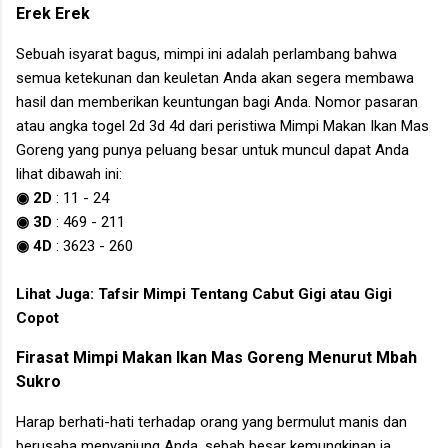
Erek Erek
Sebuah isyarat bagus, mimpi ini adalah perlambang bahwa
semua ketekunan dan keuletan Anda akan segera membawa
hasil dan memberikan keuntungan bagi Anda. Nomor pasaran
atau angka togel 2d 3d 4d dari peristiwa
Mimpi Makan Ikan Mas
Goreng
yang punya peluang besar untuk muncul dapat Anda
lihat dibawah ini:
◉ 2D
:
11
-
24
◉ 3D
:
469
-
211
◉ 4D
:
3623
-
260
Lihat Juga:
Tafsir Mimpi Tentang Cabut Gigi atau Gigi
Copot
Firasat
Mimpi Makan Ikan Mas Goreng
Menurut Mbah
Sukro
Harap berhati-hati terhadap orang yang bermulut manis dan
berusaha menyanjung Anda, sebab besar kemungkinan ia