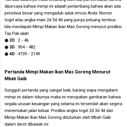
dipercaya bahwa mimpi ini adalah perlambang bahwa akan ada
peristiwa besar yang mengaduk-aduk emosi Anda. Nomor
togel atau angka main 2d 3d 4d yang punya peluang tembus
bila mendapati
Mimpi Makan Ikan Mas Goreng
menurut prediksi
Tay Pak ialah:
◉ 2D
:
2
-
46
◉ 3D
:
904
-
482
◉ 4D
:
4739
-
2149
Pertanda
Mimpi Makan Ikan Mas Goreng
Menurut
Mbah Gaib
Sungguh pertanda yang sangat baik, barang siapa mengalami
mimpi ini dalam tidurnya maka ini merupakan gambaran bahwa
segala urusan keuangan yang selama ini tersendat akan segera
menemukan jalan keluar. Prediksi angka togel 2d 3d 4d dari
Mimpi Makan Ikan Mas Goreng
dituturkan oleh Mbah Gaib
dalam deret dibawah ini: