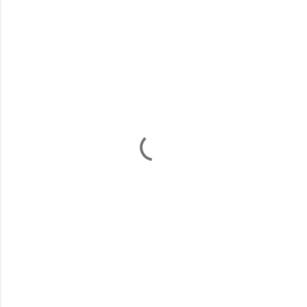
C
o
m
m
e
n
t
s