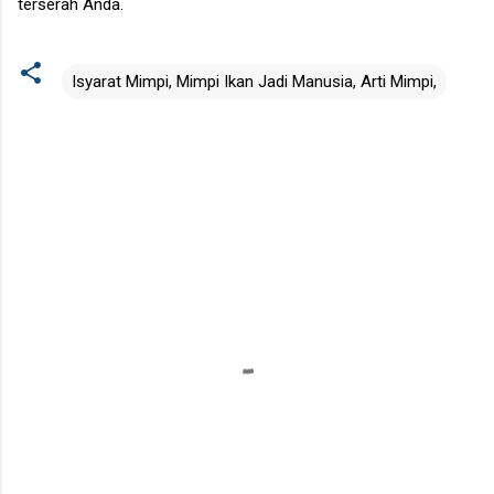
terserah Anda.
Isyarat Mimpi, Mimpi Ikan Jadi Manusia, Arti Mimpi,
C
o
m
m
e
n
t
s