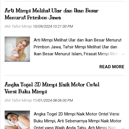
Mimpi Togel, Kode Alam 2D Mimpi Melahirkan
Anak Laki Laki Tapi Cacat di Togel + Arti Mimpi,
Arti Mimpi Melihat Ular dan Ikan Besar
10 Rahasia Dibalik Mimpi Melahirkan Anak Laki
Menurut Primbon Jawa
Laki Tapi Cacat yang Jarang Diketahui, Takwil
Ahli Tafsir Mimpi
10/09/2024 10:21:00 PM
Mimpi Melahirkan Anak Laki Laki Tapi Cacat
Menurut Pendapat Para Ulama, Angka Togel 2D
Arti Mimpi Melihat Ular dan Ikan Besar Menurut
Mimpi Melahirkan Anak Laki Laki Tapi Cacat
Primbon Jawa, Tafsir Mimpi Melihat Ular dan
Versi Buku Mimpi, Arti Sebenarnya Mimpi
Ikan Besar Menurut Islam, Firasat Mimpi Melihat
Melahirkan Anak Laki Laki Tapi Cacat yang
Ular dan Ikan Besar Menurut Psikologi, Angka
Wajib Anda Tahu, Arti Mimpi Melahirkan Anak
READ MORE
Togel Mimpi Melihat Ular dan Ikan Besar 2D 3D
Laki Laki Tapi Cacat Menurut Primbon Jawa,
4D + Tafsir Mimpi, Erek Erek Mimpi Melihat Ular
Tafsir Mimpi Melahirkan Anak Laki Laki Tapi
dan Ikan Besar 2D 3D 4D + Arti Mimpi, Kode
Cacat Menurut Islam, Firasat Mimpi Melahirkan
Angka Togel 2D Mimpi Naik Motor Ontel
Alam Mimpi Melihat Ular dan Ikan Besar 2D 3D
Anak Laki Laki Tapi Cacat Menurut Psikologi,
Versi Buku Mimpi
4D + Tafsir Mimpi, No Togel Mimpi Melihat Ular
Angka Togel Mimpi Melahirkan Anak Laki Laki
Ahli Tafsir Mimpi
11/01/2024 08:06:00 PM
dan Ikan Besar 4D 3D 2D + Arti Mimpi, No Erek
Tapi Cacat 2D 3D 4D + Tafsir Mimpi, Erek Erek
Erek Mimpi Melihat Ular dan Ikan Besar 4D 3D
Mimpi Melahirkan Anak Laki Laki Tapi Cacat 2D
Angka Togel 2D Mimpi Naik Motor Ontel Versi
2D + Tafsir Mimpi, No Kode Alam Mimpi Melihat
3D 4D + Arti Mimpi, Kode Alam M...
Buku Mimpi, Arti Sebenarnya Mimpi Naik Motor
Ular dan Ikan Besar 4D 3D 2D + Arti Mimpi,
Ontel yang Wajib Anda Tahu, Arti Mimpi Naik