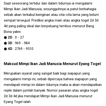
Saat seseorang tertidur dan dalam tidurnya ia mengalami
Mimpi Ikan Jadi Manusia
, sesungguhnya ia patut berbahagia
sebab akan terkabul keinginan atau cita-cita lama yang belum
sempat terwujud. Prediksi angka main atau angka togel 2d 3d
4d yang paling ideal dan berpeluang tembus menurut Bang
Bona yakni:
◉ 2D
:
0
-
27
◉ 3D
:
969
-
984
◉ 4D
:
2769
-
9510
Maksud
Mimpi Ikan Jadi Manusia
Menurut Eyang Togel
Merupakan isyarat yang sangat baik bagi siapapun yang
mengalami mimpi ini, sebab dipercaya bahwa siapapun yang
mendapati mimpi ini dalam tidurnya maka ia akan mendapatkan
rejeki dalam jumlah banyak. Nomor pasaran atau angka togel
2d 3d 4d jika mendapat
Mimpi Ikan Jadi Manusia
menurut
Eyang Togel ialah: