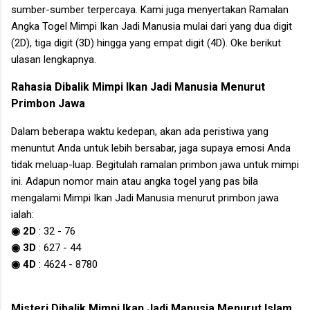
sumber-sumber terpercaya. Kami juga menyertakan Ramalan
Angka Togel
Mimpi Ikan Jadi Manusia
mulai dari yang dua digit
(2D), tiga digit (3D) hingga yang empat digit (4D). Oke berikut
ulasan lengkapnya.
Rahasia Dibalik
Mimpi Ikan Jadi Manusia
Menurut
Primbon Jawa
Dalam beberapa waktu kedepan, akan ada peristiwa yang
menuntut Anda untuk lebih bersabar, jaga supaya emosi Anda
tidak meluap-luap. Begitulah ramalan primbon jawa untuk mimpi
ini. Adapun nomor main atau angka togel yang pas bila
mengalami
Mimpi Ikan Jadi Manusia
menurut primbon jawa
ialah:
◉ 2D
:
32
-
76
◉ 3D
:
627
-
44
◉ 4D
:
4624
-
8780
Misteri Dibalik
Mimpi Ikan Jadi Manusia
Menurut Islam