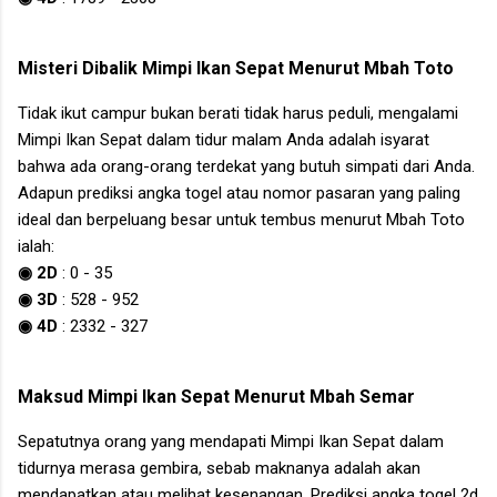
Misteri Dibalik
Mimpi Ikan Sepat
Menurut Mbah Toto
Tidak ikut campur bukan berati tidak harus peduli, mengalami
Mimpi Ikan Sepat
dalam tidur malam Anda adalah isyarat
bahwa ada orang-orang terdekat yang butuh simpati dari Anda.
Adapun prediksi angka togel atau nomor pasaran yang paling
ideal dan berpeluang besar untuk tembus menurut Mbah Toto
ialah:
◉ 2D
:
0
-
35
◉ 3D
:
528
-
952
◉ 4D
:
2332
-
327
Maksud
Mimpi Ikan Sepat
Menurut Mbah Semar
Sepatutnya orang yang mendapati
Mimpi Ikan Sepat
dalam
tidurnya merasa gembira, sebab maknanya adalah akan
mendapatkan atau melihat kesenangan. Prediksi angka togel 2d