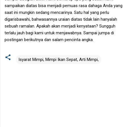
sampaikan diatas bisa menjadi pemuas rasa dahaga Anda yang
saat ini mungkin sedang mencarinya. Satu hal yang perlu
digarisbawahi, bahwasannya uraian diatas tidak lain hanyalah
sebuah ramalan. Apakah akan menjadi kenyataan? Sungguh
terlalu jauh bagi kami untuk menjawabnya. Sampai jumpa di
postingan berikutnya dan salam pencinta angka.
Isyarat Mimpi, Mimpi Ikan Sepat, Arti Mimpi,
C
o
m
m
e
n
t