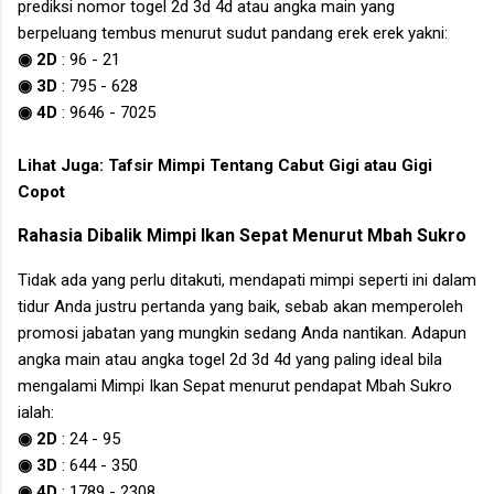
prediksi nomor togel 2d 3d 4d atau angka main yang
berpeluang tembus menurut sudut pandang erek erek yakni:
◉ 2D
:
96
-
21
◉ 3D
:
795
-
628
◉ 4D
:
9646
-
7025
Lihat Juga:
Tafsir Mimpi Tentang Cabut Gigi atau Gigi
Copot
Rahasia Dibalik
Mimpi Ikan Sepat
Menurut Mbah Sukro
Tidak ada yang perlu ditakuti, mendapati mimpi seperti ini dalam
tidur Anda justru pertanda yang baik, sebab akan memperoleh
promosi jabatan yang mungkin sedang Anda nantikan. Adapun
angka main atau angka togel 2d 3d 4d yang paling ideal bila
mengalami
Mimpi Ikan Sepat
menurut pendapat Mbah Sukro
ialah:
◉ 2D
:
24
-
95
◉ 3D
:
644
-
350
◉ 4D
:
1789
-
2308