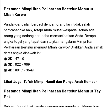
Pertanda
Mimpi Ikan Peliharaan Bertelur
Menurut
Mbah Karwo
Pandai-pandailah bergaul dengan orang lain, tidak salah
berprasangka baik, tetapi Anda musti waspada, sebab ada
orang yang sedang berusaha memanfaatkan Anda. Berapa
angka togel yang tepat dan jitu jika mengalami
Mimpi Ikan
Peliharaan Bertelur
menurut Mbah Karwo? Silahkan Anda simak
deret angka dibawah ini:
◉ 2D
:
47
-
0
◉ 3D
:
822
-
909
◉ 4D
:
8917
-
3649
Lihat Juga:
Tafsir Mimpi Hamil dan Punya Anak Kembar
Pertanda
Mimpi Ikan Peliharaan Bertelur
Menurut Tay
Pak
Sebuah firasat baik, apabila seseorang mendapati
Mimpi Ikan