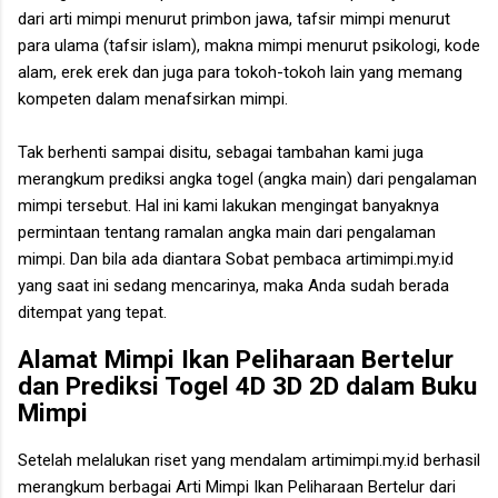
dari arti mimpi menurut primbon jawa, tafsir mimpi menurut
para ulama (tafsir islam), makna mimpi menurut psikologi, kode
alam, erek erek dan juga para tokoh-tokoh lain yang memang
kompeten dalam menafsirkan mimpi.
Tak berhenti sampai disitu, sebagai tambahan kami juga
merangkum prediksi angka togel (angka main) dari pengalaman
mimpi tersebut. Hal ini kami lakukan mengingat banyaknya
permintaan tentang ramalan angka main dari pengalaman
mimpi. Dan bila ada diantara Sobat pembaca artimimpi.my.id
yang saat ini sedang mencarinya, maka Anda sudah berada
ditempat yang tepat.
Alamat
Mimpi Ikan Peliharaan Bertelur
dan Prediksi Togel 4D 3D 2D dalam Buku
Mimpi
Setelah melalukan riset yang mendalam artimimpi.my.id berhasil
merangkum berbagai Arti
Mimpi Ikan Peliharaan Bertelur
dari