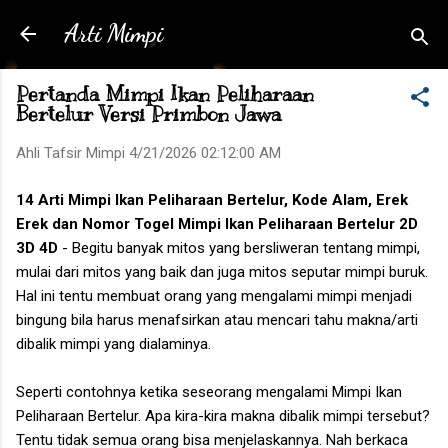
Skip to main content
Arti Mimpi
Pertanda Mimpi Ikan Peliharaan
Bertelur Versi Primbon Jawa
Ahli Tafsir Mimpi
4/21/2026 02:12:00 AM
14 Arti
Mimpi Ikan Peliharaan Bertelur
, Kode Alam, Erek
Erek dan Nomor Togel
Mimpi Ikan Peliharaan Bertelur
2D
3D 4D
- Begitu banyak mitos yang bersliweran tentang mimpi,
mulai dari mitos yang baik dan juga mitos seputar mimpi buruk.
Hal ini tentu membuat orang yang mengalami mimpi menjadi
bingung bila harus menafsirkan atau mencari tahu makna/arti
dibalik mimpi yang dialaminya.
Seperti contohnya ketika seseorang mengalami
Mimpi Ikan
Peliharaan Bertelur
. Apa kira-kira makna dibalik mimpi tersebut?
Tentu tidak semua orang bisa menjelaskannya. Nah berkaca