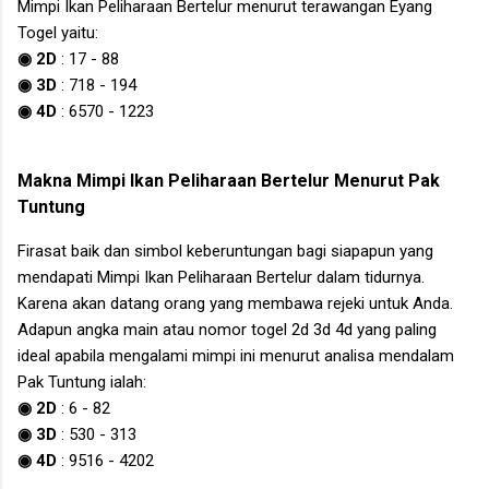
Mimpi Ikan Peliharaan Bertelur
menurut terawangan Eyang
Togel yaitu:
◉ 2D
:
17
-
88
◉ 3D
:
718
-
194
◉ 4D
:
6570
-
1223
Makna
Mimpi Ikan Peliharaan Bertelur
Menurut Pak
Tuntung
Firasat baik dan simbol keberuntungan bagi siapapun yang
mendapati
Mimpi Ikan Peliharaan Bertelur
dalam tidurnya.
Karena akan datang orang yang membawa rejeki untuk Anda.
Adapun angka main atau nomor togel 2d 3d 4d yang paling
ideal apabila mengalami mimpi ini menurut analisa mendalam
Pak Tuntung ialah:
◉ 2D
:
6
-
82
◉ 3D
:
530
-
313
◉ 4D
:
9516
-
4202