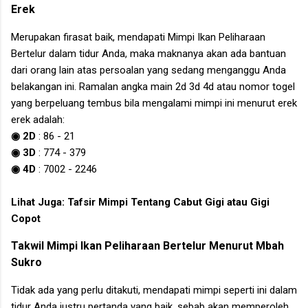
Erek
Merupakan firasat baik, mendapati
Mimpi Ikan Peliharaan
Bertelur
dalam tidur Anda, maka maknanya akan ada bantuan
dari orang lain atas persoalan yang sedang menganggu Anda
belakangan ini. Ramalan angka main 2d 3d 4d atau nomor togel
yang berpeluang tembus bila mengalami mimpi ini menurut erek
erek adalah:
◉ 2D
:
86
-
21
◉ 3D
:
774
-
379
◉ 4D
:
7002
-
2246
Lihat Juga:
Tafsir Mimpi Tentang Cabut Gigi atau Gigi
Copot
Takwil
Mimpi Ikan Peliharaan Bertelur
Menurut Mbah
Sukro
Tidak ada yang perlu ditakuti, mendapati mimpi seperti ini dalam
tidur Anda justru pertanda yang baik, sebab akan memperoleh