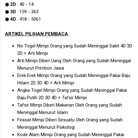
◉ 2D
:
40
-
14
◉ 3D
:
159
-
363
◉ 4D
:
418
-
5061
ARTIKEL PILIHAN PEMBACA
:
No Togel Mimpi Orang yang Sudah Meninggal Sakit 4D 3D
2D + Arti Mimpi
Arti Mimpi Diberi Uang Oleh Orang yang Sudah Meninggal
Menurut Primbon Jawa
Erek Erek Mimpi Orang yang Sudah Meninggal Pakai Baju
Hitam 2D 3D 4D + Arti Mimpi
Angka Togel Mimpi Orang yang Sudah Meninggal Pakai
Baju Putih 2D 3D 4D + Tafsir Mimpi
Tafsir Mimpi Diberi Makanan Oleh Orang yang Sudah
Meninggal Menurut Islam
Firasat Mimpi Diberi Sesuatu Oleh Orang yang Sudah
Meninggal Menurut Psikologi
Kode Alam Mimpi Orang yang Sudah Meninggal Pakai