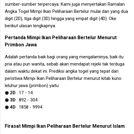
sumber-sumber terpercaya. Kami juga menyertakan Ramalan
Angka Togel
Mimpi Ikan Peliharaan Bertelur
mulai dari yang dua
digit (2D), tiga digit (3D) hingga yang empat digit (4D). Oke
berikut ulasan lengkapnya.
Pertanda
Mimpi Ikan Peliharaan Bertelur
Menurut
Primbon Jawa
Adalah pertanda baik bagi orang yang mengalaminya, baik itu
pria atau pun wanita, sebab akan mendapat rejeki tak terduga
dalam waktu dekat ini. Prediksi angka togel yang tepat dari
peristiwa
Mimpi Ikan Peliharaan Bertelur
menurut kitab kuno
leluhur jawa (primbon) yaitu:
◉ 2D
:
17
-
14
◉ 3D
:
892
-
304
◉ 4D
:
1858
-
9994
Firasat
Mimpi Ikan Peliharaan Bertelur
Menurut Islam