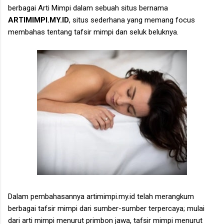
berbagai Arti Mimpi dalam sebuah situs bernama
ARTIMIMPI.MY.ID
, situs sederhana yang memang focus
membahas tentang tafsir mimpi dan seluk beluknya.
Dalam pembahasannya artimimpi.my.id telah merangkum
berbagai tafsir mimpi dari sumber-sumber terpercaya; mulai
dari arti mimpi menurut primbon jawa, tafsir mimpi menurut