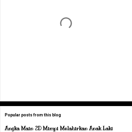
n
t
s
Popular posts from this blog
Angka Main 2D Mimpi Melahirkan Anak Laki