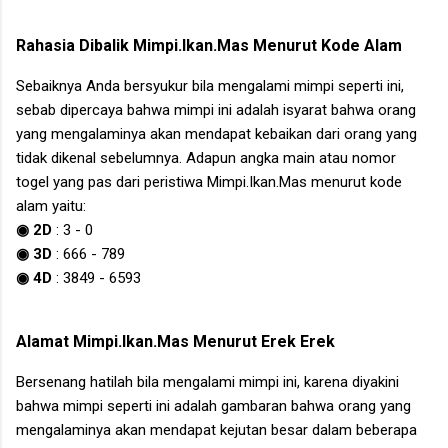
Rahasia Dibalik
Mimpi.Ikan.Mas
Menurut Kode Alam
Sebaiknya Anda bersyukur bila mengalami mimpi seperti ini,
sebab dipercaya bahwa mimpi ini adalah isyarat bahwa orang
yang mengalaminya akan mendapat kebaikan dari orang yang
tidak dikenal sebelumnya. Adapun angka main atau nomor
togel yang pas dari peristiwa
Mimpi.Ikan.Mas
menurut kode
alam yaitu:
◉ 2D
:
3
-
0
◉ 3D
:
666
-
789
◉ 4D
:
3849
-
6593
Alamat
Mimpi.Ikan.Mas
Menurut Erek Erek
Bersenang hatilah bila mengalami mimpi ini, karena diyakini
bahwa mimpi seperti ini adalah gambaran bahwa orang yang
mengalaminya akan mendapat kejutan besar dalam beberapa