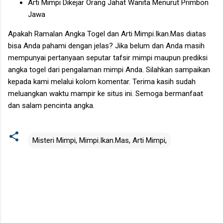
Arti Mimpi Dikejar Orang Jahat Wanita Menurut Primbon
Jawa
Apakah Ramalan Angka Togel dan Arti
Mimpi.Ikan.Mas
diatas
bisa Anda pahami dengan jelas? Jika belum dan Anda masih
mempunyai pertanyaan seputar tafsir mimpi maupun prediksi
angka togel dari pengalaman mimpi Anda. Silahkan sampaikan
kepada kami melalui kolom komentar. Terima kasih sudah
meluangkan waktu mampir ke situs ini. Semoga bermanfaat
dan salam pencinta angka.
Misteri Mimpi, Mimpi.Ikan.Mas, Arti Mimpi,
C
o
m
m
e