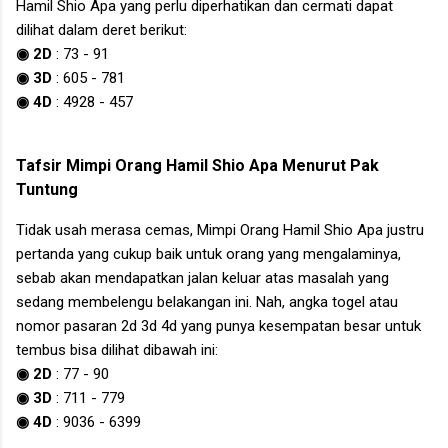
Hamil Shio Apa
yang perlu diperhatikan dan cermati dapat
dilihat dalam deret berikut:
◉ 2D
:
73
-
91
◉ 3D
:
605
-
781
◉ 4D
:
4928
-
457
Tafsir
Mimpi Orang Hamil Shio Apa
Menurut Pak
Tuntung
Tidak usah merasa cemas,
Mimpi Orang Hamil Shio Apa
justru
pertanda yang cukup baik untuk orang yang mengalaminya,
sebab akan mendapatkan jalan keluar atas masalah yang
sedang membelengu belakangan ini. Nah, angka togel atau
nomor pasaran 2d 3d 4d yang punya kesempatan besar untuk
tembus bisa dilihat dibawah ini:
◉ 2D
:
77
-
90
◉ 3D
:
711
-
779
◉ 4D
:
9036
-
6399