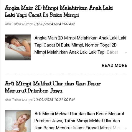
Angka Main 2D Mimpi Melahirkan Anak Laki
Laki Tapi Cacat Di Buku Mimpi
Ahli Tafsir Mimpi
10/28/2024 05:41:00 AM
Angka Main 2D Mimpi Melahirkan Anak Laki Laki
Tapi Cacat Di Buku Mimpi, Nomor Togel 2D
Mimpi Melahirkan Anak Laki Laki Tapi Cacat
Menurut Buku Mimpi, Erek Erek 2D Mimpi
READ MORE
Melahirkan Anak Laki Laki Tapi Cacat di Buku
Mimpi Togel, Kode Alam 2D Mimpi Melahirkan
Anak Laki Laki Tapi Cacat di Togel + Arti Mimpi,
Arti Mimpi Melihat Ular dan Ikan Besar
10 Rahasia Dibalik Mimpi Melahirkan Anak Laki
Menurut Primbon Jawa
Laki Tapi Cacat yang Jarang Diketahui, Takwil
Ahli Tafsir Mimpi
10/09/2024 10:21:00 PM
Mimpi Melahirkan Anak Laki Laki Tapi Cacat
Menurut Pendapat Para Ulama, Angka Togel 2D
Arti Mimpi Melihat Ular dan Ikan Besar Menurut
Mimpi Melahirkan Anak Laki Laki Tapi Cacat
Primbon Jawa, Tafsir Mimpi Melihat Ular dan
Versi Buku Mimpi, Arti Sebenarnya Mimpi
Ikan Besar Menurut Islam, Firasat Mimpi Melihat
Melahirkan Anak Laki Laki Tapi Cacat yang