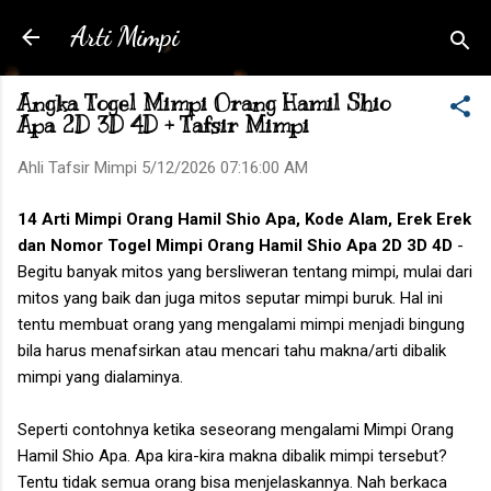
Skip to main content
Arti Mimpi
Angka Togel Mimpi Orang Hamil Shio
Apa 2D 3D 4D + Tafsir Mimpi
Ahli Tafsir Mimpi
5/12/2026 07:16:00 AM
14 Arti
Mimpi Orang Hamil Shio Apa
, Kode Alam, Erek Erek
dan Nomor Togel
Mimpi Orang Hamil Shio Apa
2D 3D 4D
-
Begitu banyak mitos yang bersliweran tentang mimpi, mulai dari
mitos yang baik dan juga mitos seputar mimpi buruk. Hal ini
tentu membuat orang yang mengalami mimpi menjadi bingung
bila harus menafsirkan atau mencari tahu makna/arti dibalik
mimpi yang dialaminya.
Seperti contohnya ketika seseorang mengalami
Mimpi Orang
Hamil Shio Apa
. Apa kira-kira makna dibalik mimpi tersebut?
Tentu tidak semua orang bisa menjelaskannya. Nah berkaca