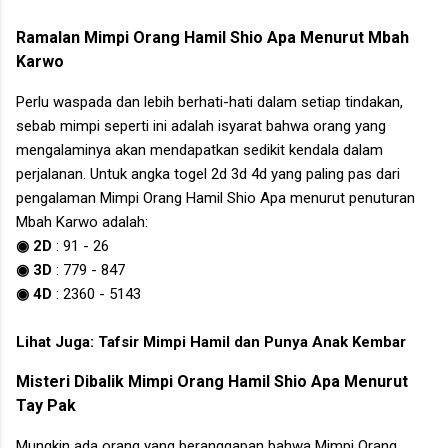
Ramalan
Mimpi Orang Hamil Shio Apa
Menurut Mbah
Karwo
Perlu waspada dan lebih berhati-hati dalam setiap tindakan,
sebab mimpi seperti ini adalah isyarat bahwa orang yang
mengalaminya akan mendapatkan sedikit kendala dalam
perjalanan. Untuk angka togel 2d 3d 4d yang paling pas dari
pengalaman
Mimpi Orang Hamil Shio Apa
menurut penuturan
Mbah Karwo adalah:
◉ 2D
:
91
-
26
◉ 3D
:
779
-
847
◉ 4D
:
2360
-
5143
Lihat Juga:
Tafsir Mimpi Hamil dan Punya Anak Kembar
Misteri Dibalik
Mimpi Orang Hamil Shio Apa
Menurut
Tay Pak
Mungkin ada orang yang beranggapan bahwa
Mimpi Orang