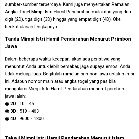
sumber-sumber terpercaya. Kami juga menyertakan Ramalan
Angka Togel
Mimpi Istri Hamil Pendarahan
mulai dari yang dua
digit (2D), tiga digit (3D) hingga yang empat digit (4D). Oke
berikut ulasan lengkapnya.
Tanda
Mimpi Istri Hamil Pendarahan
Menurut Primbon
Jawa
Dalam beberapa waktu kedepan, akan ada peristiwa yang
menuntut Anda untuk lebih bersabar, jaga supaya emosi Anda
tidak meluap-luap. Begitulah ramalan primbon jawa untuk mimpi
ini. Adapun nomor main atau angka togel yang pas bila
mengalami
Mimpi Istri Hamil Pendarahan
menurut primbon
jawa ialah:
◉ 2D
:
10
-
45
◉ 3D
:
519
-
463
◉ 4D
:
9600
-
1800
Takwil
Mimpi Istri Hamil Pendarahan
Menurut Islam