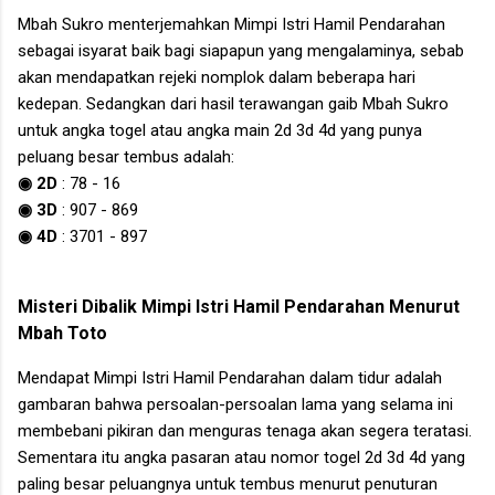
Mbah Sukro menterjemahkan
Mimpi Istri Hamil Pendarahan
sebagai isyarat baik bagi siapapun yang mengalaminya, sebab
akan mendapatkan rejeki nomplok dalam beberapa hari
kedepan. Sedangkan dari hasil terawangan gaib Mbah Sukro
untuk angka togel atau angka main 2d 3d 4d yang punya
peluang besar tembus adalah:
◉ 2D
:
78
-
16
◉ 3D
:
907
-
869
◉ 4D
:
3701
-
897
Misteri Dibalik
Mimpi Istri Hamil Pendarahan
Menurut
Mbah Toto
Mendapat
Mimpi Istri Hamil Pendarahan
dalam tidur adalah
gambaran bahwa persoalan-persoalan lama yang selama ini
membebani pikiran dan menguras tenaga akan segera teratasi.
Sementara itu angka pasaran atau nomor togel 2d 3d 4d yang
paling besar peluangnya untuk tembus menurut penuturan