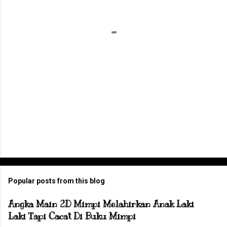
t
s
Popular posts from this blog
Angka Main 2D Mimpi Melahirkan Anak Laki
Laki Tapi Cacat Di Buku Mimpi