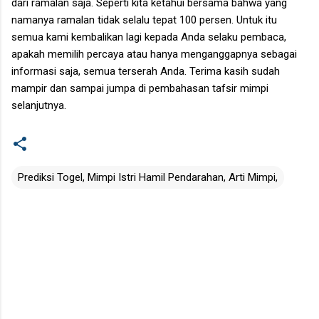
dari ramalan saja. Seperti kita ketahui bersama bahwa yang
namanya ramalan tidak selalu tepat 100 persen. Untuk itu
semua kami kembalikan lagi kepada Anda selaku pembaca,
apakah memilih percaya atau hanya menganggapnya sebagai
informasi saja, semua terserah Anda. Terima kasih sudah
mampir dan sampai jumpa di pembahasan tafsir mimpi
selanjutnya.
Prediksi Togel, Mimpi Istri Hamil Pendarahan, Arti Mimpi,
C
o
m
m
e
n