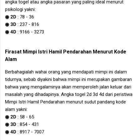
angka togel atau angka pasaran yang paling ideal menurut
psikologi yakni:
◉ 2D
:
78
-
36
◉ 3D
:
237
-
816
◉ 4D
:
9166
-
3273
Firasat
Mimpi Istri Hamil Pendarahan
Menurut Kode
Alam
Berbahagialah wahai orang yang mendapati mimpi ini dalam
tidurnya, sebab diyakini bahwa mimpi ini merupakan gambaran
bahwa yang mengalaminya akan memperoleh jalan keluar dari
masalah yang dihadapinya. Angka togel 2d 3d 4d dari peristiwa
Mimpi Istri Hamil Pendarahan
menurut sudut pandang kode
alam yakni:
◉ 2D
:
58
-
65
◉ 3D
:
854
-
431
◉ 4D
:
8917
-
7007