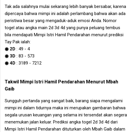
Tak ada salahnya mulai sekarang lebih banyak bersabar, karena
dipercaya bahwa mimpi ini adalah perlambang bahwa akan ada
peristiwa besar yang mengaduk-aduk emosi Anda. Nomor
togel atau angka main 2d 3d 4d yang punya peluang tembus
bila mendapati
Mimpi Istri Hamil Pendarahan
menurut prediksi
Tay Pak ialah:
◉ 2D
:
49
-
4
◉ 3D
:
83
-
573
◉ 4D
:
3189
-
7212
Takwil
Mimpi Istri Hamil Pendarahan
Menurut Mbah
Gaib
Sungguh pertanda yang sangat baik, barang siapa mengalami
mimpi ini dalam tidurnya maka ini merupakan gambaran bahwa
segala urusan keuangan yang selama ini tersendat akan segera
menemukan jalan keluar. Prediksi angka togel 2d 3d 4d dari
Mimpi Istri Hamil Pendarahan
dituturkan oleh Mbah Gaib dalam