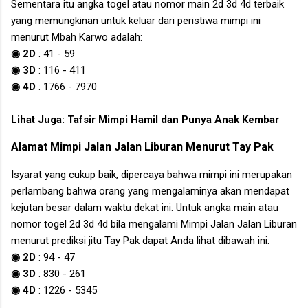
Sementara itu angka togel atau nomor main 2d 3d 4d terbaik
yang memungkinan untuk keluar dari peristiwa mimpi ini
menurut Mbah Karwo adalah:
◉ 2D
:
41
-
59
◉ 3D
:
116
-
411
◉ 4D
:
1766
-
7970
Lihat Juga:
Tafsir Mimpi Hamil dan Punya Anak Kembar
Alamat
Mimpi Jalan Jalan Liburan
Menurut Tay Pak
Isyarat yang cukup baik, dipercaya bahwa mimpi ini merupakan
perlambang bahwa orang yang mengalaminya akan mendapat
kejutan besar dalam waktu dekat ini. Untuk angka main atau
nomor togel 2d 3d 4d bila mengalami
Mimpi Jalan Jalan Liburan
menurut prediksi jitu Tay Pak dapat Anda lihat dibawah ini:
◉ 2D
:
94
-
47
◉ 3D
:
830
-
261
◉ 4D
:
1226
-
5345