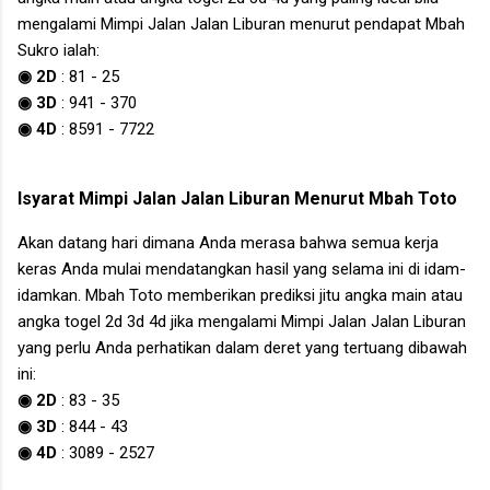
mengalami
Mimpi Jalan Jalan Liburan
menurut pendapat Mbah
Sukro ialah:
◉ 2D
:
81
-
25
◉ 3D
:
941
-
370
◉ 4D
:
8591
-
7722
Isyarat
Mimpi Jalan Jalan Liburan
Menurut Mbah Toto
Akan datang hari dimana Anda merasa bahwa semua kerja
keras Anda mulai mendatangkan hasil yang selama ini di idam-
idamkan. Mbah Toto memberikan prediksi jitu angka main atau
angka togel 2d 3d 4d jika mengalami
Mimpi Jalan Jalan Liburan
yang perlu Anda perhatikan dalam deret yang tertuang dibawah
ini:
◉ 2D
:
83
-
35
◉ 3D
:
844
-
43
◉ 4D
:
3089
-
2527