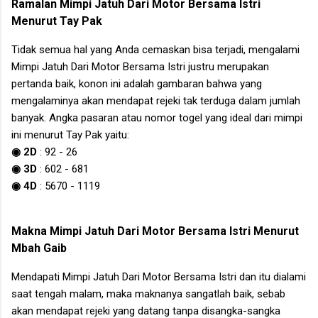
Ramalan
Mimpi Jatuh Dari Motor Bersama Istri
Menurut Tay Pak
Tidak semua hal yang Anda cemaskan bisa terjadi, mengalami
Mimpi Jatuh Dari Motor Bersama Istri
justru merupakan
pertanda baik, konon ini adalah gambaran bahwa yang
mengalaminya akan mendapat rejeki tak terduga dalam jumlah
banyak. Angka pasaran atau nomor togel yang ideal dari mimpi
ini menurut Tay Pak yaitu:
◉ 2D
:
92
-
26
◉ 3D
:
602
-
681
◉ 4D
:
5670
-
1119
Makna
Mimpi Jatuh Dari Motor Bersama Istri
Menurut
Mbah Gaib
Mendapati
Mimpi Jatuh Dari Motor Bersama Istri
dan itu dialami
saat tengah malam, maka maknanya sangatlah baik, sebab
akan mendapat rejeki yang datang tanpa disangka-sangka