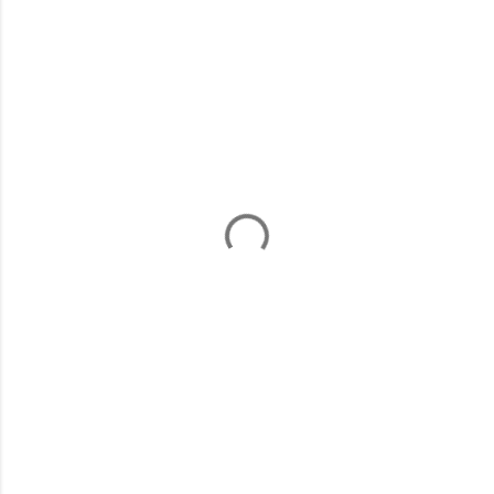
C
o
m
m
e
n
t
s