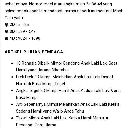
sebelumnya. Nomor togel atau angka main 2d 3d 4d yang
paling cocok apabila mendapati mimpi seperti ini menurut Mbah
Gaib yaitu:
◉ 2D
:
5
-
26
◉ 3D
:
589
-
549
◉ 4D
:
9024
-
1690
ARTIKEL PILIHAN PEMBACA
:
10 Rahasia Dibalik Mimpi Gendong Anak Laki Laki Saat
Hamil yang Jarang Diketahui
Erek Erek 2D Mimpi Melahirkan Anak Laki Laki Disaat
Hamil di Buku Mimpi Togel
Angka Togel 2D Mimpi Hamil Anak Kedua Laki Laki Versi
Buku Mimpi
Arti Sebenarnya Mimpi Melahirkan Anak Laki Laki Ketika
Sedang Hamil yang Wajib Anda Tahu
Takwil Mimpi Anak Laki Laki Ketika Hamil Menurut
Pendapat Para Ulama