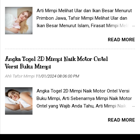
Menurut Pendapat Para Ulama, Angka Togel 2D
Arti Mimpi Melihat Ular dan Ikan Besar Menurut
Mimpi Melahirkan Anak Laki Laki Tapi Cacat
Primbon Jawa, Tafsir Mimpi Melihat Ular dan
Versi Buku Mimpi, Arti Sebenarnya Mimpi
Ikan Besar Menurut Islam, Firasat Mimpi Melihat
Melahirkan Anak Laki Laki Tapi Cacat yang
Ular dan Ikan Besar Menurut Psikologi, Angka
Wajib Anda Tahu, Arti Mimpi Melahirkan Anak
READ MORE
Togel Mimpi Melihat Ular dan Ikan Besar 2D 3D
Laki Laki Tapi Cacat Menurut Primbon Jawa,
4D + Tafsir Mimpi, Erek Erek Mimpi Melihat Ular
Tafsir Mimpi Melahirkan Anak Laki Laki Tapi
dan Ikan Besar 2D 3D 4D + Arti Mimpi, Kode
Cacat Menurut Islam, Firasat Mimpi Melahirkan
Angka Togel 2D Mimpi Naik Motor Ontel
Alam Mimpi Melihat Ular dan Ikan Besar 2D 3D
Anak Laki Laki Tapi Cacat Menurut Psikologi,
Versi Buku Mimpi
4D + Tafsir Mimpi, No Togel Mimpi Melihat Ular
Angka Togel Mimpi Melahirkan Anak Laki Laki
Ahli Tafsir Mimpi
11/01/2024 08:06:00 PM
dan Ikan Besar 4D 3D 2D + Arti Mimpi, No Erek
Tapi Cacat 2D 3D 4D + Tafsir Mimpi, Erek Erek
Erek Mimpi Melihat Ular dan Ikan Besar 4D 3D
Mimpi Melahirkan Anak Laki Laki Tapi Cacat 2D
Angka Togel 2D Mimpi Naik Motor Ontel Versi
2D + Tafsir Mimpi, No Kode Alam Mimpi Melihat
3D 4D + Arti Mimpi, Kode Alam M...
Buku Mimpi, Arti Sebenarnya Mimpi Naik Motor
Ular dan Ikan Besar 4D 3D 2D + Arti Mimpi,
Ontel yang Wajib Anda Tahu, Arti Mimpi Naik
Pertanda Mimpi Melihat Ular dan Ikan Besar
Motor Ontel Menurut Primbon Jawa, Tafsir
Versi Primbon Jawa, Firasat Mimpi Melihat Ular
READ MORE
Mimpi Naik Motor Ontel Menurut Islam, Firasat
dan Ikan Besar Versi Islam, Isyarat Mimpi
Mimpi Naik Motor Ontel Menurut Psikologi,
Melihat Ular dan Ikan Besar Versi Psikologi,
Angka Togel Mimpi Naik Motor Ontel 2D 3D 4D +
Angka Main 2D Mimpi Melihat Ular dan Ikan