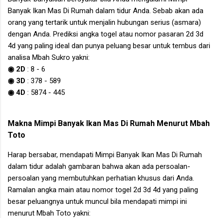
Banyak Ikan Mas Di Rumah
dalam tidur Anda. Sebab akan ada
orang yang tertarik untuk menjalin hubungan serius (asmara)
dengan Anda. Prediksi angka togel atau nomor pasaran 2d 3d
4d yang paling ideal dan punya peluang besar untuk tembus dari
analisa Mbah Sukro yakni:
◉ 2D
:
8
-
6
◉ 3D
:
378
-
589
◉ 4D
:
5874
-
445
Makna
Mimpi Banyak Ikan Mas Di Rumah
Menurut Mbah
Toto
Harap bersabar, mendapati
Mimpi Banyak Ikan Mas Di Rumah
dalam tidur adalah gambaran bahwa akan ada persoalan-
persoalan yang membutuhkan perhatian khusus dari Anda.
Ramalan angka main atau nomor togel 2d 3d 4d yang paling
besar peluangnya untuk muncul bila mendapati mimpi ini
menurut Mbah Toto yakni: