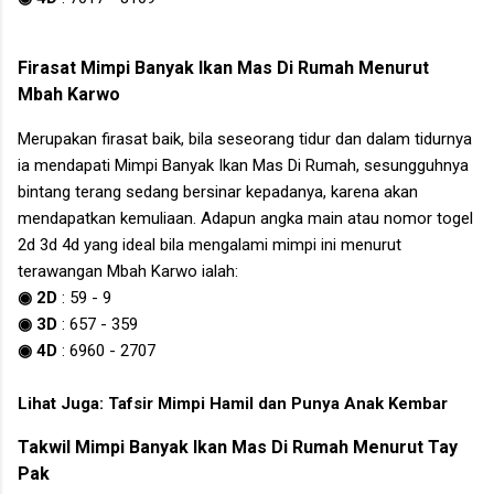
Firasat
Mimpi Banyak Ikan Mas Di Rumah
Menurut
Mbah Karwo
Merupakan firasat baik, bila seseorang tidur dan dalam tidurnya
ia mendapati
Mimpi Banyak Ikan Mas Di Rumah
, sesungguhnya
bintang terang sedang bersinar kepadanya, karena akan
mendapatkan kemuliaan. Adapun angka main atau nomor togel
2d 3d 4d yang ideal bila mengalami mimpi ini menurut
terawangan Mbah Karwo ialah:
◉ 2D
:
59
-
9
◉ 3D
:
657
-
359
◉ 4D
:
6960
-
2707
Lihat Juga:
Tafsir Mimpi Hamil dan Punya Anak Kembar
Takwil
Mimpi Banyak Ikan Mas Di Rumah
Menurut Tay
Pak