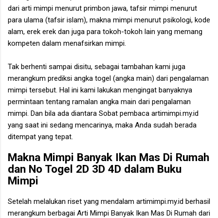
dari arti mimpi menurut primbon jawa, tafsir mimpi menurut
para ulama (tafsir islam), makna mimpi menurut psikologi, kode
alam, erek erek dan juga para tokoh-tokoh lain yang memang
kompeten dalam menafsirkan mimpi.
Tak berhenti sampai disitu, sebagai tambahan kami juga
merangkum prediksi angka togel (angka main) dari pengalaman
mimpi tersebut. Hal ini kami lakukan mengingat banyaknya
permintaan tentang ramalan angka main dari pengalaman
mimpi. Dan bila ada diantara Sobat pembaca artimimpi.my.id
yang saat ini sedang mencarinya, maka Anda sudah berada
ditempat yang tepat.
Makna
Mimpi Banyak Ikan Mas Di Rumah
dan No Togel 2D 3D 4D dalam Buku
Mimpi
Setelah melalukan riset yang mendalam artimimpi.my.id berhasil
merangkum berbagai Arti
Mimpi Banyak Ikan Mas Di Rumah
dari