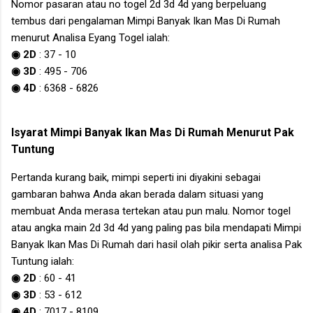
Nomor pasaran atau no togel 2d 3d 4d yang berpeluang
tembus dari pengalaman
Mimpi Banyak Ikan Mas Di Rumah
menurut Analisa Eyang Togel ialah:
◉ 2D
:
37
-
10
◉ 3D
:
495
-
706
◉ 4D
:
6368
-
6826
Isyarat
Mimpi Banyak Ikan Mas Di Rumah
Menurut Pak
Tuntung
Pertanda kurang baik, mimpi seperti ini diyakini sebagai
gambaran bahwa Anda akan berada dalam situasi yang
membuat Anda merasa tertekan atau pun malu. Nomor togel
atau angka main 2d 3d 4d yang paling pas bila mendapati
Mimpi
Banyak Ikan Mas Di Rumah
dari hasil olah pikir serta analisa Pak
Tuntung ialah:
◉ 2D
:
60
-
41
◉ 3D
:
53
-
612
◉ 4D
:
7017
-
8109