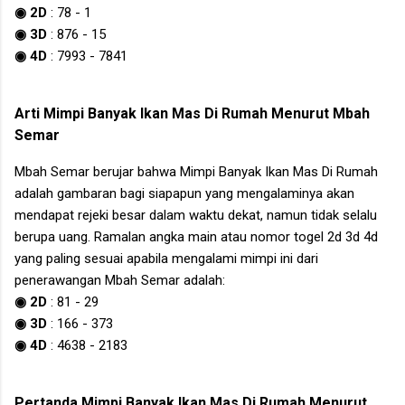
◉ 2D
:
78
-
1
◉ 3D
:
876
-
15
◉ 4D
:
7993
-
7841
Arti
Mimpi Banyak Ikan Mas Di Rumah
Menurut Mbah
Semar
Mbah Semar berujar bahwa
Mimpi Banyak Ikan Mas Di Rumah
adalah gambaran bagi siapapun yang mengalaminya akan
mendapat rejeki besar dalam waktu dekat, namun tidak selalu
berupa uang. Ramalan angka main atau nomor togel 2d 3d 4d
yang paling sesuai apabila mengalami mimpi ini dari
penerawangan Mbah Semar adalah:
◉ 2D
:
81
-
29
◉ 3D
:
166
-
373
◉ 4D
:
4638
-
2183
Pertanda
Mimpi Banyak Ikan Mas Di Rumah
Menurut