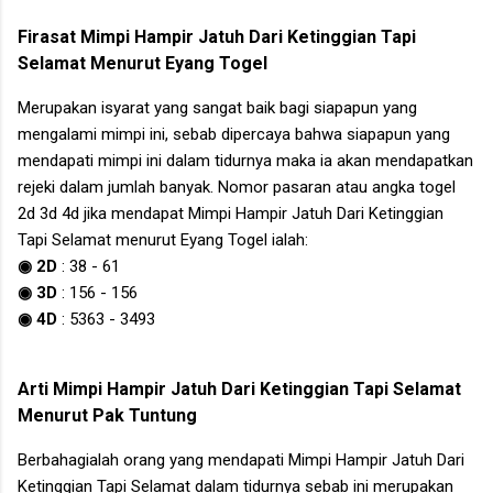
Firasat
Mimpi Hampir Jatuh Dari Ketinggian Tapi
Selamat
Menurut Eyang Togel
Merupakan isyarat yang sangat baik bagi siapapun yang
mengalami mimpi ini, sebab dipercaya bahwa siapapun yang
mendapati mimpi ini dalam tidurnya maka ia akan mendapatkan
rejeki dalam jumlah banyak. Nomor pasaran atau angka togel
2d 3d 4d jika mendapat
Mimpi Hampir Jatuh Dari Ketinggian
Tapi Selamat
menurut Eyang Togel ialah:
◉ 2D
:
38
-
61
◉ 3D
:
156
-
156
◉ 4D
:
5363
-
3493
Arti
Mimpi Hampir Jatuh Dari Ketinggian Tapi Selamat
Menurut Pak Tuntung
Berbahagialah orang yang mendapati
Mimpi Hampir Jatuh Dari
Ketinggian Tapi Selamat
dalam tidurnya sebab ini merupakan