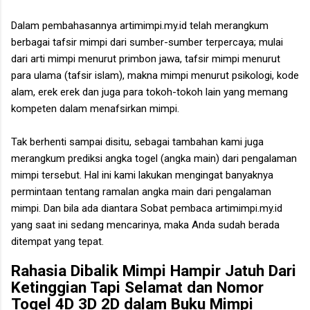
Dalam pembahasannya artimimpi.my.id telah merangkum
berbagai tafsir mimpi dari sumber-sumber terpercaya; mulai
dari arti mimpi menurut primbon jawa, tafsir mimpi menurut
para ulama (tafsir islam), makna mimpi menurut psikologi, kode
alam, erek erek dan juga para tokoh-tokoh lain yang memang
kompeten dalam menafsirkan mimpi.
Tak berhenti sampai disitu, sebagai tambahan kami juga
merangkum prediksi angka togel (angka main) dari pengalaman
mimpi tersebut. Hal ini kami lakukan mengingat banyaknya
permintaan tentang ramalan angka main dari pengalaman
mimpi. Dan bila ada diantara Sobat pembaca artimimpi.my.id
yang saat ini sedang mencarinya, maka Anda sudah berada
ditempat yang tepat.
Rahasia Dibalik
Mimpi Hampir Jatuh Dari
Ketinggian Tapi Selamat
dan Nomor
Togel 4D 3D 2D dalam Buku Mimpi