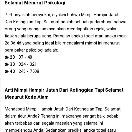
Selamat
Menurut Psikologi
Perbanyaklah bersyukur, diyakini bahwa
Mimpi Hampir Jatuh
Dari Ketinggian Tapi Selamat
adalah sebuah perlambang bahwa
orang yang mengalaminya akan mendapatkan rejeki, walau
tidak selalu berupa uang. Ramalan angka togel atau angka main
2d 3d 4d yang paling ideal bila mengalami mimpi ini menurut
para pakar psikologi adalah:
◉ 2D
:
37
-
48
◉ 3D
:
324
-
321
◉ 4D
:
243
-
7508
Arti
Mimpi Hampir Jatuh Dari Ketinggian Tapi Selamat
Menurut Kode Alam
Mendapati
Mimpi Hampir Jatuh Dari Ketinggian Tapi Selamat
dalam tidur Anda? Tenang ini maknanya sangat baik, sebab
akan terbebas dari segala masalah yang selama ini
membelenggu Anda. Sedangkan prediksi angka togel atau