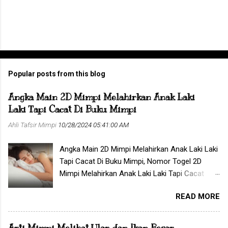
Popular posts from this blog
Angka Main 2D Mimpi Melahirkan Anak Laki
Laki Tapi Cacat Di Buku Mimpi
Ahli Tafsir Mimpi
10/28/2024 05:41:00 AM
Angka Main 2D Mimpi Melahirkan Anak Laki Laki
Tapi Cacat Di Buku Mimpi, Nomor Togel 2D
Mimpi Melahirkan Anak Laki Laki Tapi Cacat
Menurut Buku Mimpi, Erek Erek 2D Mimpi
READ MORE
Melahirkan Anak Laki Laki Tapi Cacat di Buku
Mimpi Togel, Kode Alam 2D Mimpi Melahirkan
Anak Laki Laki Tapi Cacat di Togel + Arti Mimpi,
Arti Mimpi Melihat Ular dan Ikan Besar