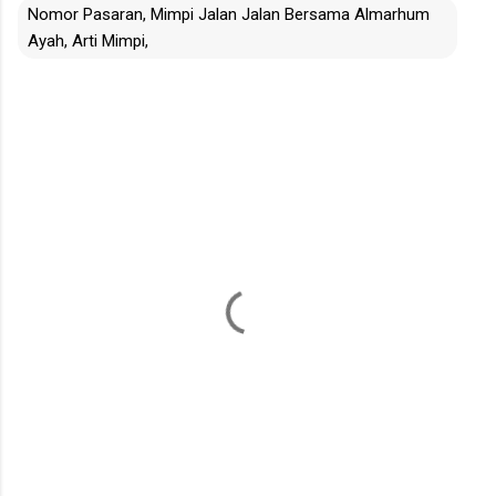
Nomor Pasaran, Mimpi Jalan Jalan Bersama Almarhum
Ayah, Arti Mimpi,
C
o
m
m
e
n
t
s