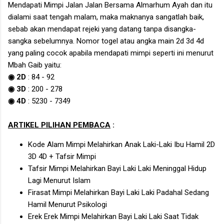
Mendapati
Mimpi Jalan Jalan Bersama Almarhum Ayah
dan itu
dialami saat tengah malam, maka maknanya sangatlah baik,
sebab akan mendapat rejeki yang datang tanpa disangka-
sangka sebelumnya. Nomor togel atau angka main 2d 3d 4d
yang paling cocok apabila mendapati mimpi seperti ini menurut
Mbah Gaib yaitu:
◉ 2D
:
84
-
92
◉ 3D
:
200
-
278
◉ 4D
:
5230
-
7349
ARTIKEL PILIHAN PEMBACA
:
Kode Alam Mimpi Melahirkan Anak Laki-Laki Ibu Hamil 2D
3D 4D + Tafsir Mimpi
Tafsir Mimpi Melahirkan Bayi Laki Laki Meninggal Hidup
Lagi Menurut Islam
Firasat Mimpi Melahirkan Bayi Laki Laki Padahal Sedang
Hamil Menurut Psikologi
Erek Erek Mimpi Melahirkan Bayi Laki Laki Saat Tidak