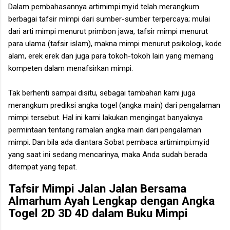
Dalam pembahasannya artimimpi.my.id telah merangkum
berbagai tafsir mimpi dari sumber-sumber terpercaya; mulai
dari arti mimpi menurut primbon jawa, tafsir mimpi menurut
para ulama (tafsir islam), makna mimpi menurut psikologi, kode
alam, erek erek dan juga para tokoh-tokoh lain yang memang
kompeten dalam menafsirkan mimpi.
Tak berhenti sampai disitu, sebagai tambahan kami juga
merangkum prediksi angka togel (angka main) dari pengalaman
mimpi tersebut. Hal ini kami lakukan mengingat banyaknya
permintaan tentang ramalan angka main dari pengalaman
mimpi. Dan bila ada diantara Sobat pembaca artimimpi.my.id
yang saat ini sedang mencarinya, maka Anda sudah berada
ditempat yang tepat.
Tafsir
Mimpi Jalan Jalan Bersama
Almarhum Ayah
Lengkap dengan Angka
Togel 2D 3D 4D dalam Buku Mimpi