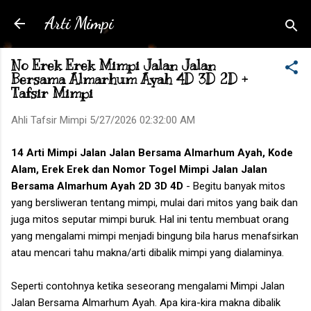
Skip to main content
Arti Mimpi
No Erek Erek Mimpi Jalan Jalan
Bersama Almarhum Ayah 4D 3D 2D +
Tafsir Mimpi
Ahli Tafsir Mimpi
5/27/2026 02:32:00 AM
14 Arti
Mimpi Jalan Jalan Bersama Almarhum Ayah
, Kode
Alam, Erek Erek dan Nomor Togel
Mimpi Jalan Jalan
Bersama Almarhum Ayah
2D 3D 4D
- Begitu banyak mitos
yang bersliweran tentang mimpi, mulai dari mitos yang baik dan
juga mitos seputar mimpi buruk. Hal ini tentu membuat orang
yang mengalami mimpi menjadi bingung bila harus menafsirkan
atau mencari tahu makna/arti dibalik mimpi yang dialaminya.
Seperti contohnya ketika seseorang mengalami
Mimpi Jalan
Jalan Bersama Almarhum Ayah
. Apa kira-kira makna dibalik