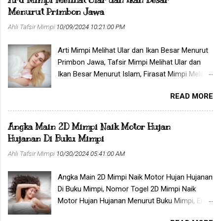
10 Rahasia Dibalik Mimpi Melahirkan Anak Laki
Menurut Primbon Jawa
Laki Tapi Cacat yang Jarang Diketahui, Takwil
Ahli Tafsir Mimpi
10/09/2024 10:21:00 PM
Mimpi Melahirkan Anak Laki Laki Tapi Cacat
Menurut Pendapat Para Ulama, Angka Togel 2D
Arti Mimpi Melihat Ular dan Ikan Besar Menurut
Mimpi Melahirkan Anak Laki Laki Tapi Cacat
Primbon Jawa, Tafsir Mimpi Melihat Ular dan
Versi Buku Mimpi, Arti Sebenarnya Mimpi
Ikan Besar Menurut Islam, Firasat Mimpi Melihat
Melahirkan Anak Laki Laki Tapi Cacat yang
Ular dan Ikan Besar Menurut Psikologi, Angka
Wajib Anda Tahu, Arti Mimpi Melahirkan Anak
READ MORE
Togel Mimpi Melihat Ular dan Ikan Besar 2D 3D
Laki Laki Tapi Cacat Menurut Primbon Jawa,
4D + Tafsir Mimpi, Erek Erek Mimpi Melihat Ular
Tafsir Mimpi Melahirkan Anak Laki Laki Tapi
dan Ikan Besar 2D 3D 4D + Arti Mimpi, Kode
Cacat Menurut Islam, Firasat Mimpi Melahirkan
Angka Main 2D Mimpi Naik Motor Hujan
Alam Mimpi Melihat Ular dan Ikan Besar 2D 3D
Anak Laki Laki Tapi Cacat Menurut Psikologi,
Hujanan Di Buku Mimpi
4D + Tafsir Mimpi, No Togel Mimpi Melihat Ular
Angka Togel Mimpi Melahirkan Anak Laki Laki
Ahli Tafsir Mimpi
10/30/2024 05:41:00 AM
dan Ikan Besar 4D 3D 2D + Arti Mimpi, No Erek
Tapi Cacat 2D 3D 4D + Tafsir Mimpi, Erek Erek
Erek Mimpi Melihat Ular dan Ikan Besar 4D 3D
Mimpi Melahirkan Anak Laki Laki Tapi Cacat 2D
Angka Main 2D Mimpi Naik Motor Hujan Hujanan
2D + Tafsir Mimpi, No Kode Alam Mimpi Melihat
3D 4D + Arti Mimpi, Kode Alam M...
Di Buku Mimpi, Nomor Togel 2D Mimpi Naik
Ular dan Ikan Besar 4D 3D 2D + Arti Mimpi,
Motor Hujan Hujanan Menurut Buku Mimpi, Erek
Pertanda Mimpi Melihat Ular dan Ikan Besar
Erek 2D Mimpi Naik Motor Hujan Hujanan di
Versi Primbon Jawa, Firasat Mimpi Melihat Ular