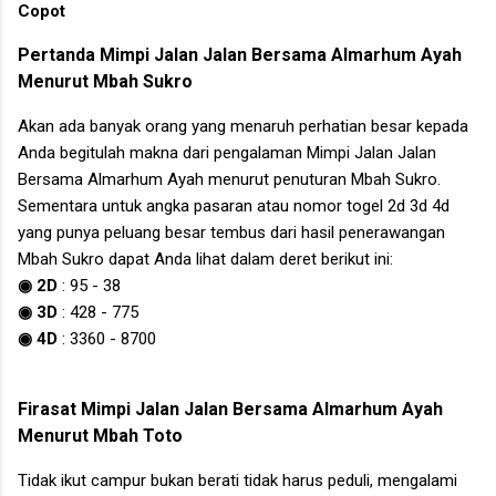
Copot
Pertanda
Mimpi Jalan Jalan Bersama Almarhum Ayah
Menurut Mbah Sukro
Akan ada banyak orang yang menaruh perhatian besar kepada
Anda begitulah makna dari pengalaman
Mimpi Jalan Jalan
Bersama Almarhum Ayah
menurut penuturan Mbah Sukro.
Sementara untuk angka pasaran atau nomor togel 2d 3d 4d
yang punya peluang besar tembus dari hasil penerawangan
Mbah Sukro dapat Anda lihat dalam deret berikut ini:
◉ 2D
:
95
-
38
◉ 3D
:
428
-
775
◉ 4D
:
3360
-
8700
Firasat
Mimpi Jalan Jalan Bersama Almarhum Ayah
Menurut Mbah Toto
Tidak ikut campur bukan berati tidak harus peduli, mengalami