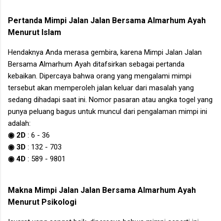
Pertanda
Mimpi Jalan Jalan Bersama Almarhum Ayah
Menurut Islam
Hendaknya Anda merasa gembira, karena
Mimpi Jalan Jalan
Bersama Almarhum Ayah
ditafsirkan sebagai pertanda
kebaikan. Dipercaya bahwa orang yang mengalami mimpi
tersebut akan memperoleh jalan keluar dari masalah yang
sedang dihadapi saat ini. Nomor pasaran atau angka togel yang
punya peluang bagus untuk muncul dari pengalaman mimpi ini
adalah:
◉ 2D
:
6
-
36
◉ 3D
:
132
-
703
◉ 4D
:
589
-
9801
Makna
Mimpi Jalan Jalan Bersama Almarhum Ayah
Menurut Psikologi