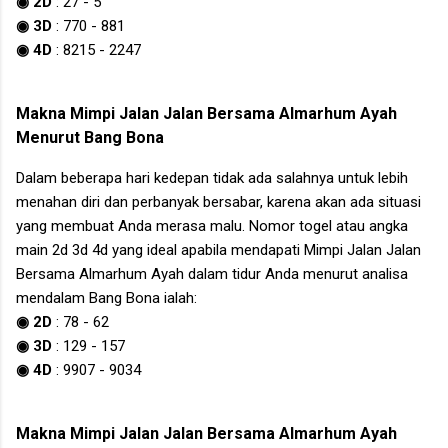
◉ 2D
:
27
-
5
◉ 3D
:
770
-
881
◉ 4D
:
8215
-
2247
Makna
Mimpi Jalan Jalan Bersama Almarhum Ayah
Menurut Bang Bona
Dalam beberapa hari kedepan tidak ada salahnya untuk lebih
menahan diri dan perbanyak bersabar, karena akan ada situasi
yang membuat Anda merasa malu. Nomor togel atau angka
main 2d 3d 4d yang ideal apabila mendapati
Mimpi Jalan Jalan
Bersama Almarhum Ayah
dalam tidur Anda menurut analisa
mendalam Bang Bona ialah:
◉ 2D
:
78
-
62
◉ 3D
:
129
-
157
◉ 4D
:
9907
-
9034
Makna
Mimpi Jalan Jalan Bersama Almarhum Ayah