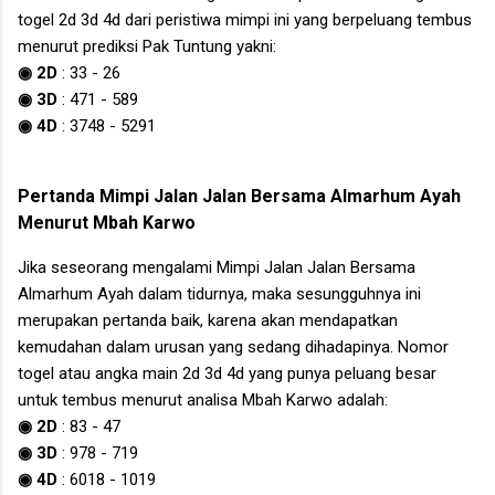
togel 2d 3d 4d dari peristiwa mimpi ini yang berpeluang tembus
menurut prediksi Pak Tuntung yakni:
◉ 2D
:
33
-
26
◉ 3D
:
471
-
589
◉ 4D
:
3748
-
5291
Pertanda
Mimpi Jalan Jalan Bersama Almarhum Ayah
Menurut Mbah Karwo
Jika seseorang mengalami
Mimpi Jalan Jalan Bersama
Almarhum Ayah
dalam tidurnya, maka sesungguhnya ini
merupakan pertanda baik, karena akan mendapatkan
kemudahan dalam urusan yang sedang dihadapinya. Nomor
togel atau angka main 2d 3d 4d yang punya peluang besar
untuk tembus menurut analisa Mbah Karwo adalah:
◉ 2D
:
83
-
47
◉ 3D
:
978
-
719
◉ 4D
:
6018
-
1019