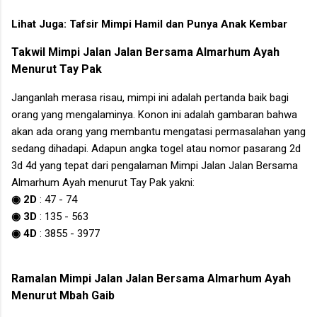
Lihat Juga:
Tafsir Mimpi Hamil dan Punya Anak Kembar
Takwil
Mimpi Jalan Jalan Bersama Almarhum Ayah
Menurut Tay Pak
Janganlah merasa risau, mimpi ini adalah pertanda baik bagi
orang yang mengalaminya. Konon ini adalah gambaran bahwa
akan ada orang yang membantu mengatasi permasalahan yang
sedang dihadapi. Adapun angka togel atau nomor pasarang 2d
3d 4d yang tepat dari pengalaman
Mimpi Jalan Jalan Bersama
Almarhum Ayah
menurut Tay Pak yakni:
◉ 2D
:
47
-
74
◉ 3D
:
135
-
563
◉ 4D
:
3855
-
3977
Ramalan
Mimpi Jalan Jalan Bersama Almarhum Ayah
Menurut Mbah Gaib