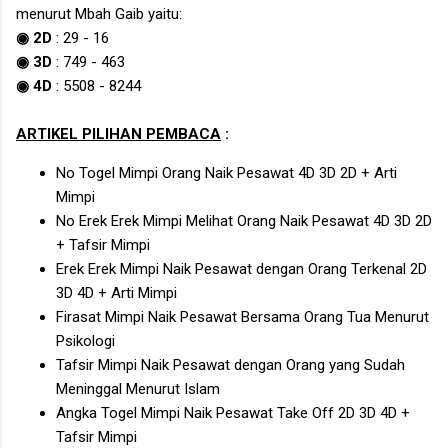
menurut Mbah Gaib yaitu:
◉ 2D
:
29
-
16
◉ 3D
:
749
-
463
◉ 4D
:
5508
-
8244
ARTIKEL PILIHAN PEMBACA
:
No Togel Mimpi Orang Naik Pesawat 4D 3D 2D + Arti
Mimpi
No Erek Erek Mimpi Melihat Orang Naik Pesawat 4D 3D 2D
+ Tafsir Mimpi
Erek Erek Mimpi Naik Pesawat dengan Orang Terkenal 2D
3D 4D + Arti Mimpi
Firasat Mimpi Naik Pesawat Bersama Orang Tua Menurut
Psikologi
Tafsir Mimpi Naik Pesawat dengan Orang yang Sudah
Meninggal Menurut Islam
Angka Togel Mimpi Naik Pesawat Take Off 2D 3D 4D +
Tafsir Mimpi