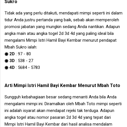
Sukro
Tidak ada yang perlu ditakuti, mendapati mimpi seperti ini dalam
tidur Anda justru pertanda yang baik, sebab akan memperoleh
promosi jabatan yang mungkin sedang Anda nantikan. Adapun
angka main atau angka togel 2d 3d 4d yang paling ideal bila
mengalami
Mimpi Istri Hamil Bayi Kembar
menurut pendapat
Mbah Sukro ialah:
◉ 2D
:
97
-
80
◉ 3D
:
538
-
27
◉ 4D
:
5684
-
5783
Arti
Mimpi Istri Hamil Bayi Kembar
Menurut Mbah Toto
Sungguh kebahagiaan besar sedang menanti Anda bila Anda
mengalami mimpi ini. Diramalkan oleh Mbah Toto mimpi seperti
ini adalah isyarat akan mendapat rejeki tak terduga. Adapun
angka togel atau nomor pasaran 2d 3d 4d yang tepat dari
Mimpi Istri Hamil Bayi Kembar
dari hasil analisa mendalam