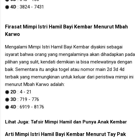
◉ 4D
:
3824
-
7431
Firasat
Mimpi Istri Hamil Bayi Kembar
Menurut Mbah
Karwo
Mengalami
Mimpi Istri Hamil Bayi Kembar
diyakini sebagai
isyarat bahwa orang yang mengalaminya akan dihadapkan pada
pilihan yang sulit, kendati demikian ia bisa melewatinya dengan
baik. Sementara itu angka togel atau nomor main 2d 3d 4d
terbaik yang memungkinan untuk keluar dari peristiwa mimpi ini
menurut Mbah Karwo adalah:
◉ 2D
:
4
-
21
◉ 3D
:
719
-
776
◉ 4D
:
6919
-
8176
Lihat Juga:
Tafsir Mimpi Hamil dan Punya Anak Kembar
Arti
Mimpi Istri Hamil Bayi Kembar
Menurut Tay Pak