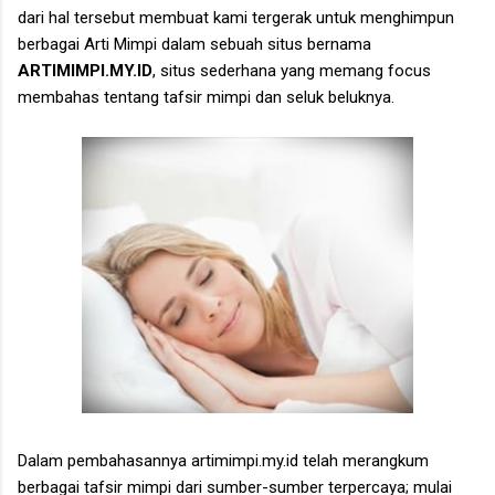
dari hal tersebut membuat kami tergerak untuk menghimpun
berbagai Arti Mimpi dalam sebuah situs bernama
ARTIMIMPI.MY.ID
, situs sederhana yang memang focus
membahas tentang tafsir mimpi dan seluk beluknya.
Dalam pembahasannya artimimpi.my.id telah merangkum
berbagai tafsir mimpi dari sumber-sumber terpercaya; mulai