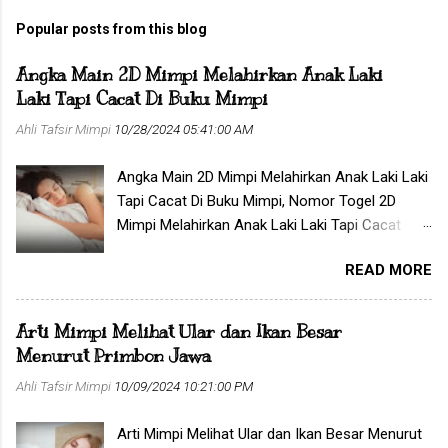
Popular posts from this blog
Angka Main 2D Mimpi Melahirkan Anak Laki
Laki Tapi Cacat Di Buku Mimpi
Ahli Tafsir Mimpi
10/28/2024 05:41:00 AM
Angka Main 2D Mimpi Melahirkan Anak Laki Laki
Tapi Cacat Di Buku Mimpi, Nomor Togel 2D
Mimpi Melahirkan Anak Laki Laki Tapi Cacat
Menurut Buku Mimpi, Erek Erek 2D Mimpi
READ MORE
Melahirkan Anak Laki Laki Tapi Cacat di Buku
Mimpi Togel, Kode Alam 2D Mimpi Melahirkan
Anak Laki Laki Tapi Cacat di Togel + Arti Mimpi,
Arti Mimpi Melihat Ular dan Ikan Besar
10 Rahasia Dibalik Mimpi Melahirkan Anak Laki
Menurut Primbon Jawa
Laki Tapi Cacat yang Jarang Diketahui, Takwil
Ahli Tafsir Mimpi
10/09/2024 10:21:00 PM
Mimpi Melahirkan Anak Laki Laki Tapi Cacat
Menurut Pendapat Para Ulama, Angka Togel 2D
Arti Mimpi Melihat Ular dan Ikan Besar Menurut
Mimpi Melahirkan Anak Laki Laki Tapi Cacat