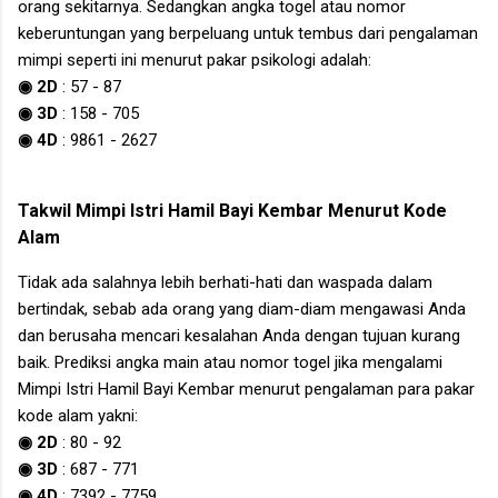
orang sekitarnya. Sedangkan angka togel atau nomor
keberuntungan yang berpeluang untuk tembus dari pengalaman
mimpi seperti ini menurut pakar psikologi adalah:
◉ 2D
:
57
-
87
◉ 3D
:
158
-
705
◉ 4D
:
9861
-
2627
Takwil
Mimpi Istri Hamil Bayi Kembar
Menurut Kode
Alam
Tidak ada salahnya lebih berhati-hati dan waspada dalam
bertindak, sebab ada orang yang diam-diam mengawasi Anda
dan berusaha mencari kesalahan Anda dengan tujuan kurang
baik. Prediksi angka main atau nomor togel jika mengalami
Mimpi Istri Hamil Bayi Kembar
menurut pengalaman para pakar
kode alam yakni:
◉ 2D
:
80
-
92
◉ 3D
:
687
-
771
◉ 4D
:
7392
-
7759