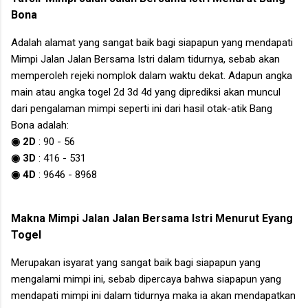
Bona
Adalah alamat yang sangat baik bagi siapapun yang mendapati
Mimpi Jalan Jalan Bersama Istri
dalam tidurnya, sebab akan
memperoleh rejeki nomplok dalam waktu dekat. Adapun angka
main atau angka togel 2d 3d 4d yang diprediksi akan muncul
dari pengalaman mimpi seperti ini dari hasil otak-atik Bang
Bona adalah:
◉ 2D
:
90
-
56
◉ 3D
:
416
-
531
◉ 4D
:
9646
-
8968
Makna
Mimpi Jalan Jalan Bersama Istri
Menurut Eyang
Togel
Merupakan isyarat yang sangat baik bagi siapapun yang
mengalami mimpi ini, sebab dipercaya bahwa siapapun yang
mendapati mimpi ini dalam tidurnya maka ia akan mendapatkan