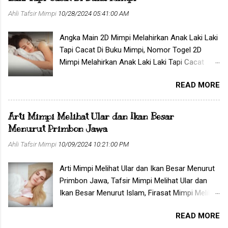
Ahli Tafsir Mimpi
10/28/2024 05:41:00 AM
Angka Main 2D Mimpi Melahirkan Anak Laki Laki
Tapi Cacat Di Buku Mimpi, Nomor Togel 2D
Mimpi Melahirkan Anak Laki Laki Tapi Cacat
Menurut Buku Mimpi, Erek Erek 2D Mimpi
READ MORE
Melahirkan Anak Laki Laki Tapi Cacat di Buku
Mimpi Togel, Kode Alam 2D Mimpi Melahirkan
Anak Laki Laki Tapi Cacat di Togel + Arti Mimpi,
Arti Mimpi Melihat Ular dan Ikan Besar
10 Rahasia Dibalik Mimpi Melahirkan Anak Laki
Menurut Primbon Jawa
Laki Tapi Cacat yang Jarang Diketahui, Takwil
Ahli Tafsir Mimpi
10/09/2024 10:21:00 PM
Mimpi Melahirkan Anak Laki Laki Tapi Cacat
Menurut Pendapat Para Ulama, Angka Togel 2D
Arti Mimpi Melihat Ular dan Ikan Besar Menurut
Mimpi Melahirkan Anak Laki Laki Tapi Cacat
Primbon Jawa, Tafsir Mimpi Melihat Ular dan
Versi Buku Mimpi, Arti Sebenarnya Mimpi
Ikan Besar Menurut Islam, Firasat Mimpi Melihat
Melahirkan Anak Laki Laki Tapi Cacat yang
Ular dan Ikan Besar Menurut Psikologi, Angka
Wajib Anda Tahu, Arti Mimpi Melahirkan Anak
READ MORE
Togel Mimpi Melihat Ular dan Ikan Besar 2D 3D
Laki Laki Tapi Cacat Menurut Primbon Jawa,