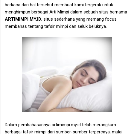
berkaca dari hal tersebut membuat kami tergerak untuk
menghimpun berbagai Arti Mimpi dalam sebuah situs bernama
ARTIMIMPI.MY.ID
, situs sederhana yang memang focus
membahas tentang tafsir mimpi dan seluk beluknya.
Dalam pembahasannya artimimpi.my.id telah merangkum
berbagai tafsir mimpi dari sumber-sumber terpercaya; mulai