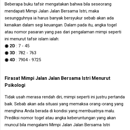
Beberapa buku tafsir mengatakan bahwa bila seseorang
mendapati
Mimpi Jalan Jalan Bersama Istri
, maka
sesungguhnya ia harus banyak bersyukur sebab akan ada
kenaikan dalam segi keuangan. Dalam pada itu, angka togel
atau nomor pasaran yang pas dari pengalaman mimpi seperti
ini menurut tafsir islam ialah:
◉ 2D
:
7
-
45
◉ 3D
:
782
-
763
◉ 4D
:
7904
-
9725
Firasat
Mimpi Jalan Jalan Bersama Istri
Menurut
Psikologi
Tidak usah merasa rendah diri, mimpi seperti ini justru pertanda
baik. Sebab akan ada situasi yang memaksa orang-orang yang
menghina Anda berada di kondisi yang membuatnya malu.
Prediksi nomor togel atau angka keberuntungan yang akan
muncul bila mengalami
Mimpi Jalan Jalan Bersama Istri