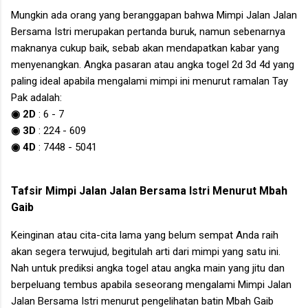
Mungkin ada orang yang beranggapan bahwa
Mimpi Jalan Jalan
Bersama Istri
merupakan pertanda buruk, namun sebenarnya
maknanya cukup baik, sebab akan mendapatkan kabar yang
menyenangkan. Angka pasaran atau angka togel 2d 3d 4d yang
paling ideal apabila mengalami mimpi ini menurut ramalan Tay
Pak adalah:
◉ 2D
:
6
-
7
◉ 3D
:
224
-
609
◉ 4D
:
7448
-
5041
Tafsir
Mimpi Jalan Jalan Bersama Istri
Menurut Mbah
Gaib
Keinginan atau cita-cita lama yang belum sempat Anda raih
akan segera terwujud, begitulah arti dari mimpi yang satu ini.
Nah untuk prediksi angka togel atau angka main yang jitu dan
berpeluang tembus apabila seseorang mengalami
Mimpi Jalan
Jalan Bersama Istri
menurut pengelihatan batin Mbah Gaib