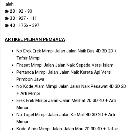
ialah:
◉ 2D
:
92
-
90
◉ 3D
:
927
-
111
◉ 4D
:
1756
-
397
ARTIKEL PILIHAN PEMBACA
:
No Erek Erek Mimpi Jalan Jalan Naik Bus 4D 3D 2D +
Tafsir Mimpi
Firasat Mimpi Jalan Jalan Naik Sepeda Versi Islam
Pertanda Mimpi Jalan Jalan Naik Kereta Api Versi
Primbon Jawa
No Kode Alam Mimpi Jalan Jalan Naik Pesawat 4D 3D 2D
+ Arti Mimpi
Erek Erek Mimpi Jalan-Jalan Melihat 2D 3D 4D + Arti
Mimpi
No Togel Mimpi Jalan Jalan Ke Mall 4D 3D 2D + Arti
Mimpi
Kode Alam Mimpi Jalan-Jalan Mau 2D 3D 4D + Tafsir