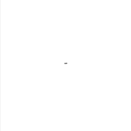
C
o
m
m
e
n
t
s