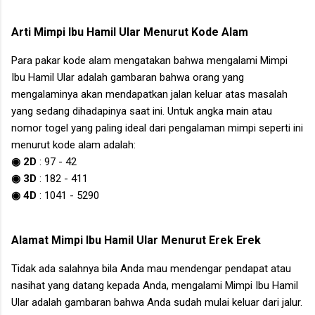
Arti
Mimpi Ibu Hamil Ular
Menurut Kode Alam
Para pakar kode alam mengatakan bahwa mengalami
Mimpi
Ibu Hamil Ular
adalah gambaran bahwa orang yang
mengalaminya akan mendapatkan jalan keluar atas masalah
yang sedang dihadapinya saat ini. Untuk angka main atau
nomor togel yang paling ideal dari pengalaman mimpi seperti ini
menurut kode alam adalah:
◉ 2D
:
97
-
42
◉ 3D
:
182
-
411
◉ 4D
:
1041
-
5290
Alamat
Mimpi Ibu Hamil Ular
Menurut Erek Erek
Tidak ada salahnya bila Anda mau mendengar pendapat atau
nasihat yang datang kepada Anda, mengalami
Mimpi Ibu Hamil
Ular
adalah gambaran bahwa Anda sudah mulai keluar dari jalur.