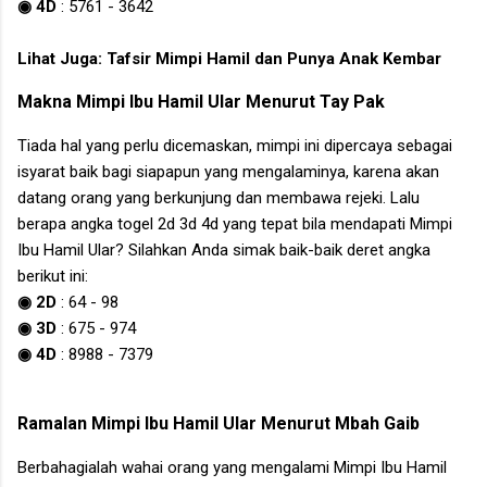
◉ 4D
:
5761
-
3642
Lihat Juga:
Tafsir Mimpi Hamil dan Punya Anak Kembar
Makna
Mimpi Ibu Hamil Ular
Menurut Tay Pak
Tiada hal yang perlu dicemaskan, mimpi ini dipercaya sebagai
isyarat baik bagi siapapun yang mengalaminya, karena akan
datang orang yang berkunjung dan membawa rejeki. Lalu
berapa angka togel 2d 3d 4d yang tepat bila mendapati
Mimpi
Ibu Hamil Ular
? Silahkan Anda simak baik-baik deret angka
berikut ini:
◉ 2D
:
64
-
98
◉ 3D
:
675
-
974
◉ 4D
:
8988
-
7379
Ramalan
Mimpi Ibu Hamil Ular
Menurut Mbah Gaib
Berbahagialah wahai orang yang mengalami
Mimpi Ibu Hamil