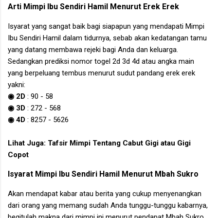
Arti
Mimpi Ibu Sendiri Hamil
Menurut Erek Erek
Isyarat yang sangat baik bagi siapapun yang mendapati
Mimpi
Ibu Sendiri Hamil
dalam tidurnya, sebab akan kedatangan tamu
yang datang membawa rejeki bagi Anda dan keluarga.
Sedangkan prediksi nomor togel 2d 3d 4d atau angka main
yang berpeluang tembus menurut sudut pandang erek erek
yakni:
◉ 2D
:
90
-
58
◉ 3D
:
272
-
568
◉ 4D
:
8257
-
5626
Lihat Juga:
Tafsir Mimpi Tentang Cabut Gigi atau Gigi
Copot
Isyarat
Mimpi Ibu Sendiri Hamil
Menurut Mbah Sukro
Akan mendapat kabar atau berita yang cukup menyenangkan
dari orang yang memang sudah Anda tunggu-tunggu kabarnya,
begitulah makna dari mimpi ini menurut pendapat Mbah Sukro.