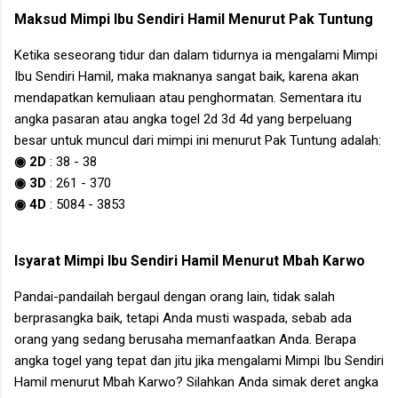
Maksud
Mimpi Ibu Sendiri Hamil
Menurut Pak Tuntung
Ketika seseorang tidur dan dalam tidurnya ia mengalami
Mimpi
Ibu Sendiri Hamil
, maka maknanya sangat baik, karena akan
mendapatkan kemuliaan atau penghormatan. Sementara itu
angka pasaran atau angka togel 2d 3d 4d yang berpeluang
besar untuk muncul dari mimpi ini menurut Pak Tuntung adalah:
◉ 2D
:
38
-
38
◉ 3D
:
261
-
370
◉ 4D
:
5084
-
3853
Isyarat
Mimpi Ibu Sendiri Hamil
Menurut Mbah Karwo
Pandai-pandailah bergaul dengan orang lain, tidak salah
berprasangka baik, tetapi Anda musti waspada, sebab ada
orang yang sedang berusaha memanfaatkan Anda. Berapa
angka togel yang tepat dan jitu jika mengalami
Mimpi Ibu Sendiri
Hamil
menurut Mbah Karwo? Silahkan Anda simak deret angka