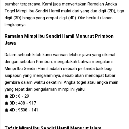
sumber terpercaya. Kami juga menyertakan Ramalan Angka
Togel
Mimpi Ibu Sendiri Hamil
mulai dari yang dua digit (2D), tiga
digit (3D) hingga yang empat digit (4D). Oke berikut ulasan
lengkapnya.
Ramalan
Mimpi Ibu Sendiri Hamil
Menurut Primbon
Jawa
Dalam sebuah kitab kuno warisan leluhur jawa yang dikenal
dengan sebutan Primbon, mengatakah bahwa mengalami
Mimpi Ibu Sendiri Hamil
adalah sebuah pertanda baik bagi
siapapun yang mengalaminya, sebab akan mendapat kabar
gembira dalam waktu dekat ini. Angka togel atau angka main
yang tepat dari pengalaman mimpi ini yaitu:
◉ 2D
:
6
-
29
◉ 3D
:
438
-
917
◉ 4D
:
9508
-
141
Tafsir
Mimpi Ibu Sendiri Hamil
Menurut Islam