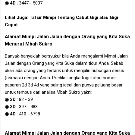
◉ 4D
:
3447
-
5037
Lihat Juga:
Tafsir Mimpi Tentang Cabut Gigi atau Gigi
Copot
Alamat
Mimpi Jalan Jalan dengan Orang yang Kita Suka
Menurut Mbah Sukro
Banyak-banyaklah bersyukur bila Anda mengalami
Mimpi Jalan
Jalan dengan Orang yang Kita Suka
dalam tidur Anda. Sebab
akan ada orang yang tertarik untuk menjalin hubungan serius
(asmara) dengan Anda. Prediksi angka togel atau nomor
pasaran 2d 3d 4d yang paling ideal dan punya peluang besar
untuk tembus dari analisa Mbah Sukro yakni:
◉ 2D
:
82
-
39
◉ 3D
:
397
-
483
◉ 4D
:
410
-
6798
Alamat
Mimpi Jalan Jalan dengan Orang yang Kita Suka