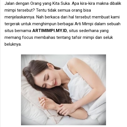
Jalan dengan Orang yang Kita Suka
. Apa kira-kira makna dibalik
mimpi tersebut? Tentu tidak semua orang bisa
menjelaskannya. Nah berkaca dari hal tersebut membuat kami
tergerak untuk menghimpun berbagai Arti Mimpi dalam sebuah
situs bernama
ARTIMIMPI.MY.ID
, situs sederhana yang
memang focus membahas tentang tafsir mimpi dan seluk
beluknya.