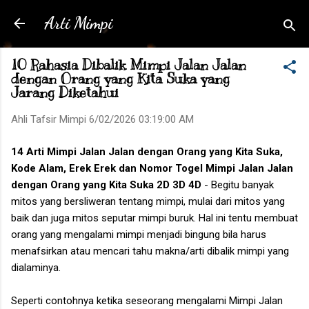
Skip to main content
Arti Mimpi
10 Rahasia Dibalik Mimpi Jalan Jalan
dengan Orang yang Kita Suka yang
Jarang Diketahui
Ahli Tafsir Mimpi
6/02/2026 03:19:00 AM
14 Arti
Mimpi Jalan Jalan dengan Orang yang Kita Suka
,
Kode Alam, Erek Erek dan Nomor Togel
Mimpi Jalan Jalan
dengan Orang yang Kita Suka
2D 3D 4D
- Begitu banyak
mitos yang bersliweran tentang mimpi, mulai dari mitos yang
baik dan juga mitos seputar mimpi buruk. Hal ini tentu membuat
orang yang mengalami mimpi menjadi bingung bila harus
menafsirkan atau mencari tahu makna/arti dibalik mimpi yang
dialaminya.
Seperti contohnya ketika seseorang mengalami
Mimpi Jalan