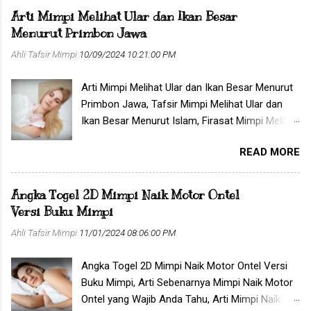
Anak Laki Laki Tapi Cacat di Togel + Arti Mimpi,
Arti Mimpi Melihat Ular dan Ikan Besar
10 Rahasia Dibalik Mimpi Melahirkan Anak Laki
Menurut Primbon Jawa
Laki Tapi Cacat yang Jarang Diketahui, Takwil
Ahli Tafsir Mimpi
10/09/2024 10:21:00 PM
Mimpi Melahirkan Anak Laki Laki Tapi Cacat
Menurut Pendapat Para Ulama, Angka Togel 2D
Arti Mimpi Melihat Ular dan Ikan Besar Menurut
Mimpi Melahirkan Anak Laki Laki Tapi Cacat
Primbon Jawa, Tafsir Mimpi Melihat Ular dan
Versi Buku Mimpi, Arti Sebenarnya Mimpi
Ikan Besar Menurut Islam, Firasat Mimpi Melihat
Melahirkan Anak Laki Laki Tapi Cacat yang
Ular dan Ikan Besar Menurut Psikologi, Angka
Wajib Anda Tahu, Arti Mimpi Melahirkan Anak
READ MORE
Togel Mimpi Melihat Ular dan Ikan Besar 2D 3D
Laki Laki Tapi Cacat Menurut Primbon Jawa,
4D + Tafsir Mimpi, Erek Erek Mimpi Melihat Ular
Tafsir Mimpi Melahirkan Anak Laki Laki Tapi
dan Ikan Besar 2D 3D 4D + Arti Mimpi, Kode
Cacat Menurut Islam, Firasat Mimpi Melahirkan
Angka Togel 2D Mimpi Naik Motor Ontel
Alam Mimpi Melihat Ular dan Ikan Besar 2D 3D
Anak Laki Laki Tapi Cacat Menurut Psikologi,
Versi Buku Mimpi
4D + Tafsir Mimpi, No Togel Mimpi Melihat Ular
Angka Togel Mimpi Melahirkan Anak Laki Laki
Ahli Tafsir Mimpi
11/01/2024 08:06:00 PM
dan Ikan Besar 4D 3D 2D + Arti Mimpi, No Erek
Tapi Cacat 2D 3D 4D + Tafsir Mimpi, Erek Erek
Erek Mimpi Melihat Ular dan Ikan Besar 4D 3D
Mimpi Melahirkan Anak Laki Laki Tapi Cacat 2D
Angka Togel 2D Mimpi Naik Motor Ontel Versi
2D + Tafsir Mimpi, No Kode Alam Mimpi Melihat
3D 4D + Arti Mimpi, Kode Alam M...
Buku Mimpi, Arti Sebenarnya Mimpi Naik Motor
Ular dan Ikan Besar 4D 3D 2D + Arti Mimpi,
Ontel yang Wajib Anda Tahu, Arti Mimpi Naik
Pertanda Mimpi Melihat Ular dan Ikan Besar