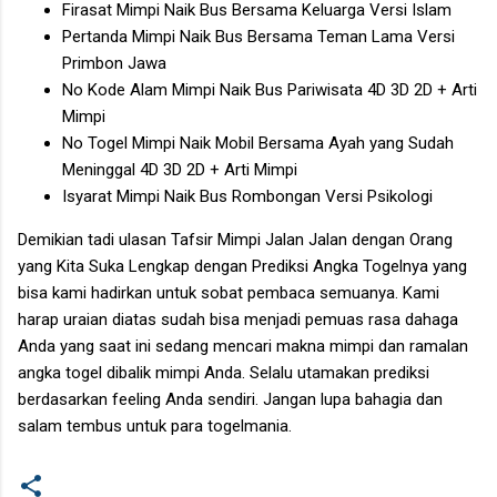
Firasat Mimpi Naik Bus Bersama Keluarga Versi Islam
Pertanda Mimpi Naik Bus Bersama Teman Lama Versi
Primbon Jawa
No Kode Alam Mimpi Naik Bus Pariwisata 4D 3D 2D + Arti
Mimpi
No Togel Mimpi Naik Mobil Bersama Ayah yang Sudah
Meninggal 4D 3D 2D + Arti Mimpi
Isyarat Mimpi Naik Bus Rombongan Versi Psikologi
Demikian tadi ulasan Tafsir
Mimpi Jalan Jalan dengan Orang
yang Kita Suka
Lengkap dengan Prediksi Angka Togelnya yang
bisa kami hadirkan untuk sobat pembaca semuanya. Kami
harap uraian diatas sudah bisa menjadi pemuas rasa dahaga
Anda yang saat ini sedang mencari makna mimpi dan ramalan
angka togel dibalik mimpi Anda. Selalu utamakan prediksi
berdasarkan feeling Anda sendiri. Jangan lupa bahagia dan
salam tembus untuk para togelmania.