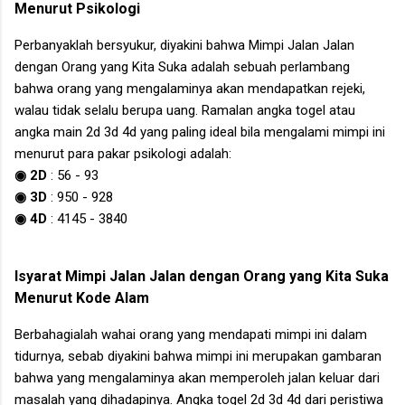
Menurut Psikologi
Perbanyaklah bersyukur, diyakini bahwa
Mimpi Jalan Jalan
dengan Orang yang Kita Suka
adalah sebuah perlambang
bahwa orang yang mengalaminya akan mendapatkan rejeki,
walau tidak selalu berupa uang. Ramalan angka togel atau
angka main 2d 3d 4d yang paling ideal bila mengalami mimpi ini
menurut para pakar psikologi adalah:
◉ 2D
:
56
-
93
◉ 3D
:
950
-
928
◉ 4D
:
4145
-
3840
Isyarat
Mimpi Jalan Jalan dengan Orang yang Kita Suka
Menurut Kode Alam
Berbahagialah wahai orang yang mendapati mimpi ini dalam
tidurnya, sebab diyakini bahwa mimpi ini merupakan gambaran
bahwa yang mengalaminya akan memperoleh jalan keluar dari
masalah yang dihadapinya. Angka togel 2d 3d 4d dari peristiwa