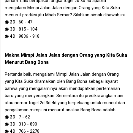
paham. Lalu berapakah angka togel 2d 3d 4d apabila
mengalami
Mimpi Jalan Jalan dengan Orang yang Kita Suka
menurut prediksi jitu Mbah Semar? Silahkan simak dibawah ini:
◉ 2D
:
60
-
47
◉ 3D
:
815
-
104
◉ 4D
:
9836
-
918
Makna
Mimpi Jalan Jalan dengan Orang yang Kita Suka
Menurut Bang Bona
Pertanda baik, mengalami
Mimpi Jalan Jalan dengan Orang
yang Kita Suka
diramalkan oleh Bang Bona sebagai isyarat
bahwa yang mengalaminya akan mendapatkan pertemanan
baru yang menyenangkan. Sementara itu prediksi angka main
atau nomor togel 2d 3d 4d yang berpeluang untuk muncul dari
pengalaman mimpi ini menurut analisa Bang Bona adalah:
◉ 2D
:
7
-
62
◉ 3D
:
313
-
890
◉ 4D
:
766
-
2278