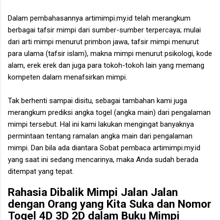
Dalam pembahasannya artimimpi.my.id telah merangkum
berbagai tafsir mimpi dari sumber-sumber terpercaya; mulai
dari arti mimpi menurut primbon jawa, tafsir mimpi menurut
para ulama (tafsir islam), makna mimpi menurut psikologi, kode
alam, erek erek dan juga para tokoh-tokoh lain yang memang
kompeten dalam menafsirkan mimpi.
Tak berhenti sampai disitu, sebagai tambahan kami juga
merangkum prediksi angka togel (angka main) dari pengalaman
mimpi tersebut. Hal ini kami lakukan mengingat banyaknya
permintaan tentang ramalan angka main dari pengalaman
mimpi. Dan bila ada diantara Sobat pembaca artimimpi.my.id
yang saat ini sedang mencarinya, maka Anda sudah berada
ditempat yang tepat.
Rahasia Dibalik
Mimpi Jalan Jalan
dengan Orang yang Kita Suka
dan Nomor
Togel 4D 3D 2D dalam Buku Mimpi