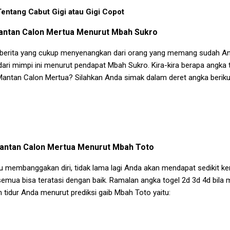
Tentang Cabut Gigi atau Gigi Copot
ntan Calon Mertua
Menurut Mbah Sukro
 berita yang cukup menyenangkan dari orang yang memang sudah A
ari mimpi ini menurut pendapat Mbah Sukro. Kira-kira berapa angka t
antan Calon Mertua
? Silahkan Anda simak dalam deret angka berikut
antan Calon Mertua
Menurut Mbah Toto
lu membanggakan diri, tidak lama lagi Anda akan mendapat sedikit k
semua bisa teratasi dengan baik. Ramalan angka togel 2d 3d 4d bila
 tidur Anda menurut prediksi gaib Mbah Toto yaitu: