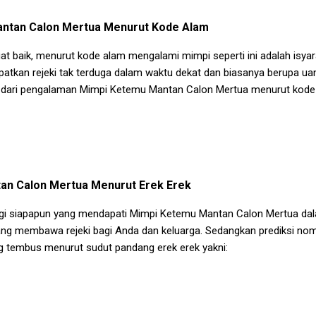
ntan Calon Mertua
Menurut Kode Alam
t baik, menurut kode alam mengalami mimpi seperti ini adalah isya
tkan rejeki tak terduga dalam waktu dekat dan biasanya berupa u
l dari pengalaman
Mimpi Ketemu Mantan Calon Mertua
menurut kode 
an Calon Mertua
Menurut Erek Erek
agi siapapun yang mendapati
Mimpi Ketemu Mantan Calon Mertua
dal
ng membawa rejeki bagi Anda dan keluarga. Sedangkan prediksi nom
g tembus menurut sudut pandang erek erek yakni: