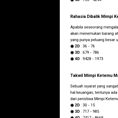
Rahasia Dibalik
Mimpi K
Apabila seseorang mengal
akan menemukan barang ata
yang punya peluang besar u
◉ 2D
:
36
-
76
◉ 3D
:
679
-
786
◉ 4D
:
9428
-
1973
Takwil
Mimpi Ketemu Ma
Sebuah isyarat yang sanga
hal keuangan, tentunya ada
dari peristiwa
Mimpi Ketemu
◉ 2D
:
30
-
15
◉ 3D
:
717
-
985
◉ 4D
:
7417
-
8669