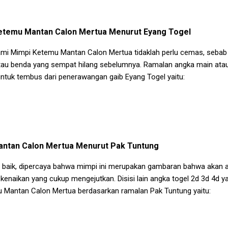
etemu Mantan Calon Mertua
Menurut Eyang Togel
ami
Mimpi Ketemu Mantan Calon Mertua
tidaklah perlu cemas, sebab
u benda yang sempat hilang sebelumnya. Ramalan angka main atau
ntuk tembus dari penerawangan gaib Eyang Togel yaitu:
ntan Calon Mertua
Menurut Pak Tuntung
t baik, dipercaya bahwa mimpi ini merupakan gambaran bahwa akan 
 kenaikan yang cukup mengejutkan. Disisi lain angka togel 2d 3d 4d
 Mantan Calon Mertua
berdasarkan ramalan Pak Tuntung yaitu: