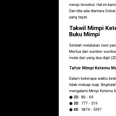
mimpi tersebut. Hal ini ka
Dan bila ada diantara Soba
yang tepat.
Takwil
Mimpi Ket
Buku Mimpi
Setelah melalukan riset ya
Mertua
dari sumber-sumber
mulai dari yang dua digit (2
Tafsir
Mimpi Ketemu Ma
Dalam beberapa waktu kede
tidak meluap-luap. Begitul
mengalami
Mimpi Ketemu M
◉ 2D
:
80
-
69
◉ 3D
:
777
-
519
◉ 4D
:
5874
-
5397