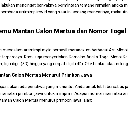
mi lakukan mengingat banyaknya permintaan tentang ramalan angka m
t pembaca artimimpi.my.id yang saat ini sedang mencarinya, maka A
emu Mantan Calon Mertua
dan Nomor Togel 
ng mendalam artimimpi.my.id berhasil merangkum berbagai Arti
Mimpi
 terpercaya. Kami juga menyertakan Ramalan Angka Togel
Mimpi Ke
D), tiga digit (3D) hingga yang empat digit (4D). Oke berikut ulasan len
ntan Calon Mertua
Menurut Primbon Jawa
pan, akan ada peristiwa yang menuntut Anda untuk lebih bersabar, 
ah ramalan primbon jawa untuk mimpi ini. Adapun nomor main atau ang
antan Calon Mertua
menurut primbon jawa ialah: