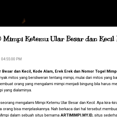
Skip to main content
D Mimpi Ketemu Ular Besar dan Kecil
 04:55:00 PM
 Besar dan Kecil
, Kode Alam, Erek Erek dan Nomor Togel
Mimpi
nyak mitos yang bersliweran tentang mimpi, mulai dari mitos yang ba
 membuat orang yang mengalami mimpi menjadi bingung bila harus me
pi yang dialaminya.
seseorang mengalami
Mimpi Ketemu Ular Besar dan Kecil
. Apa kira-ki
a orang bisa menjelaskannya. Nah berkaca dari hal tersebut membua
 Mimpi dalam sebuah situs bernama
ARTIMIMPI.MY.ID
, situs seder