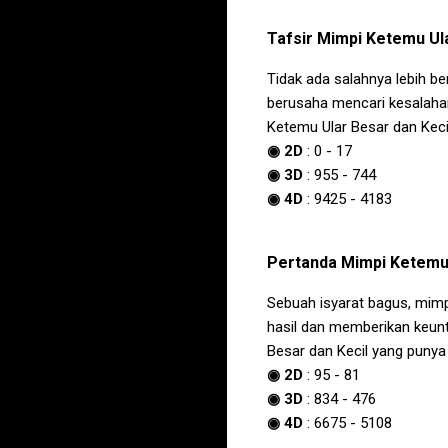
Tafsir
Mimpi Ketemu Ula
Tidak ada salahnya lebih 
berusaha mencari kesalahan
Ketemu Ular Besar dan Keci
◉ 2D
:
0
-
17
◉ 3D
:
955
-
744
◉ 4D
:
9425
-
4183
Pertanda
Mimpi Ketemu 
Sebuah isyarat bagus, mim
hasil dan memberikan keunt
Besar dan Kecil
yang punya 
◉ 2D
:
95
-
81
◉ 3D
:
834
-
476
◉ 4D
:
6675
-
5108