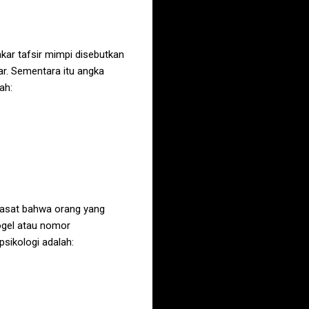
ar tafsir mimpi disebutkan
r. Sementara itu angka
ah:
irasat bahwa orang yang
ogel atau nomor
sikologi adalah: