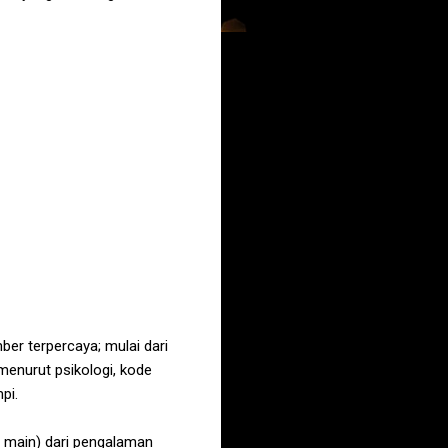
er terpercaya; mulai dari
menurut psikologi, kode
pi.
a main) dari pengalaman