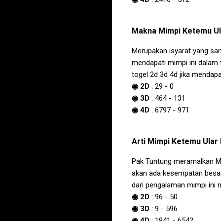
Makna
Mimpi Ketemu Ul
Merupakan isyarat yang san
mendapati mimpi ini dalam 
togel 2d 3d 4d jika mendap
◉ 2D
:
29
-
0
◉ 3D
:
464
-
131
◉ 4D
:
6797
-
971
Arti
Mimpi Ketemu Ular 
Pak Tuntung meramalkan
M
akan ada kesempatan besar
dari pengalaman mimpi ini 
◉ 2D
:
96
-
50
◉ 3D
:
9
-
596
◉ 4D
:
1941
-
6542