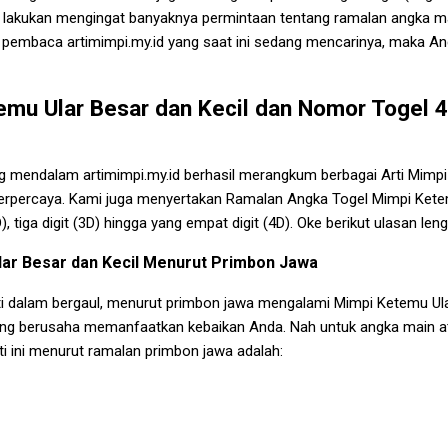
mi lakukan mengingat banyaknya permintaan tentang ramalan angka m
t pembaca artimimpi.my.id yang saat ini sedang mencarinya, maka A
mu Ular Besar dan Kecil
dan Nomor Togel 4
ng mendalam artimimpi.my.id berhasil merangkum berbagai Arti
Mimpi
erpercaya. Kami juga menyertakan Ramalan Angka Togel
Mimpi Ketem
D), tiga digit (3D) hingga yang empat digit (4D). Oke berikut ulasan len
ar Besar dan Kecil
Menurut Primbon Jawa
ti dalam bergaul, menurut primbon jawa mengalami
Mimpi Ketemu Ula
ang berusaha memanfaatkan kebaikan Anda. Nah untuk angka main at
ti ini menurut ramalan primbon jawa adalah: