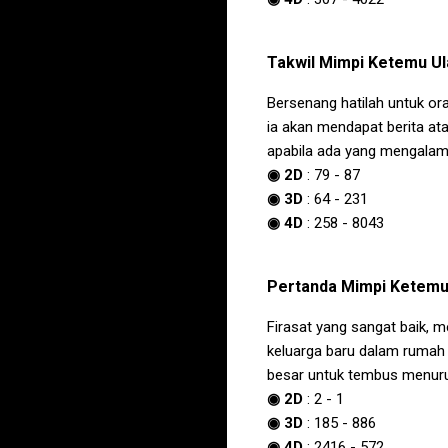
Takwil
Mimpi Ketemu Ula
Bersenang hatilah untuk or
ia akan mendapat berita at
apabila ada yang mengala
◉ 2D
:
79
-
87
◉ 3D
:
64
-
231
◉ 4D
:
258
-
8043
Pertanda
Mimpi Ketemu 
Firasat yang sangat baik,
keluarga baru dalam rumah
besar untuk tembus menurut
◉ 2D
:
2
-
1
◉ 3D
:
185
-
886
◉ 4D
:
2416
-
572