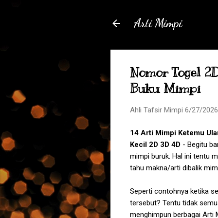
Arti Mimpi
Nomor Togel 2
Buku Mimpi
Ahli Tafsir Mimpi
6/27/2026
14 Arti
Mimpi Ketemu Ular
Kecil
2D 3D 4D
- Begitu ba
mimpi buruk. Hal ini tentu
tahu makna/arti dibalik mim
Seperti contohnya ketika 
tersebut? Tentu tidak semu
menghimpun berbagai Arti