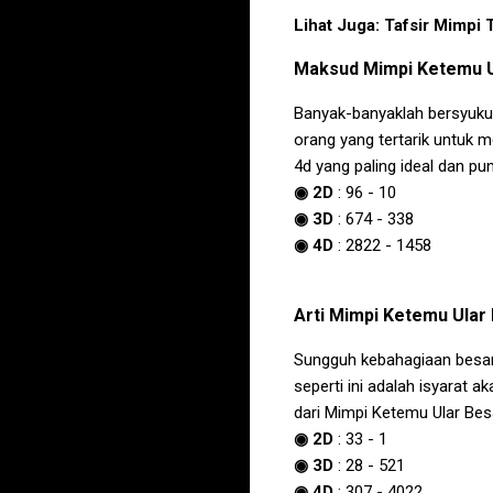
Lihat Juga:
Tafsir Mimpi 
Maksud
Mimpi Ketemu U
Banyak-banyaklah bersyuku
orang yang tertarik untuk 
4d yang paling ideal dan pu
◉ 2D
:
96
-
10
◉ 3D
:
674
-
338
◉ 4D
:
2822
-
1458
Arti
Mimpi Ketemu Ular 
Sungguh kebahagiaan besar
seperti ini adalah isyarat 
dari
Mimpi Ketemu Ular Besa
◉ 2D
:
33
-
1
◉ 3D
:
28
-
521
◉ 4D
:
307
-
4022