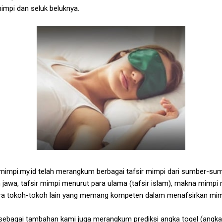
mpi dan seluk beluknya.
mpi.my.id telah merangkum berbagai tafsir mimpi dari sumber-sumb
 jawa, tafsir mimpi menurut para ulama (tafsir islam), makna mimpi 
para tokoh-tokoh lain yang memang kompeten dalam menafsirkan mim
, sebagai tambahan kami juga merangkum prediksi angka togel (angk