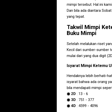
mimpi tersebut. Hal ini ka
Dan bila ada diantara Soba
yang tepat.
Takwil
Mimpi Kete
Buku Mimpi
Setelah melalukan riset ya
Kecil
dari sumber-sumber t
mulai dari yang dua digit (2
Isyarat
Mimpi Ketemu Ul
Hendaknya lebih berhati-ha
isyarat bahwa ada orang y
bila mendapati mimpi seper
◉ 2D
:
13
-
6
◉ 3D
:
751
-
377
◉ 4D
:
4599
-
4096