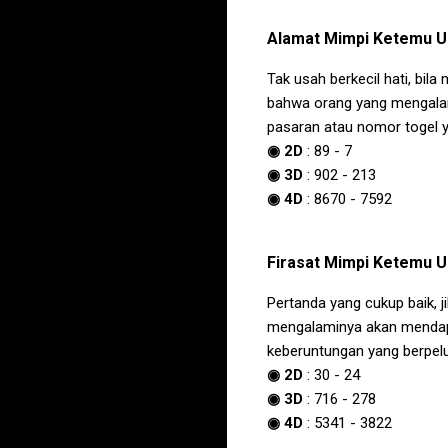
Alamat
Mimpi Ketemu Ul
Tak usah berkecil hati, bil
bahwa orang yang mengalam
pasaran atau nomor togel ya
◉ 2D
:
89
-
7
◉ 3D
:
902
-
213
◉ 4D
:
8670
-
7592
Firasat
Mimpi Ketemu Ul
Pertanda yang cukup baik, 
mengalaminya akan mendapa
keberuntungan yang berpelu
◉ 2D
:
30
-
24
◉ 3D
:
716
-
278
◉ 4D
:
5341
-
3822